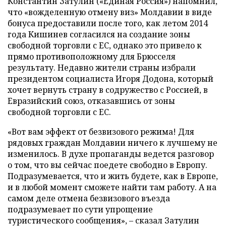
Константин Затулин («Единая Россия») напомнил,
что «вожделенную отмену виз» Молдавии в виде
бонуса предоставили после того, как летом 2014
года Кишинев согласился на создание зоны
свободной торговли с ЕС, однако это привело к
прямо противоположному для Брюсселя
результату. Недавно жители страны избрали
президентом социалиста Игоря Додона, который
хочет вернуть страну в содружество с Россией, в
Евразийский союз, отказавшись от зоны
свободной торговли с ЕС.
«Вот вам эффект от безвизового режима! Для
рядовых граждан Молдавии ничего к лучшему не
изменилось. В духе пропаганды ведется разговор
о том, что вы сейчас поедете свободно в Европу.
Подразумевается, что и жить будете, как в Европе,
и в любой момент сможете найти там работу. А на
самом деле отмена безвизового въезда
подразумевает по сути упрощение
туристического сообщения», – сказал Затулин