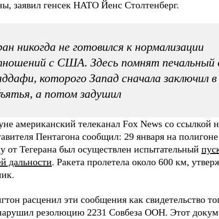
ны, заявил генсек НАТО Йенс Столтенберг.
ан никогда не готовился к нормализации
ношений с США. Здесь помнят печальный
ддафи, которого Запад сначала заключил в
ъятья, а потом задушил
уне американский телеканал Fox News со ссылкой н
авителя Пентагона сообщил: 29 января на полигоне 
ку от Тегерана был осуществлен испытательный
пус
ей дальности
. Ракета пролетела около 600 км, утвер
ник.
тон расценил эти сообщения как свидетельство тог
нарушил резолюцию 2231 Совбеза ООН. Этот докум