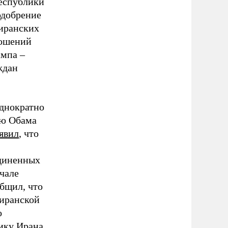
еспублики
добрение
иранских
ношений
ампа –
ждан
днократно
ую Обама
явил
, что
диненных
ачале
бщил, что
иранской
о
ику Ирана