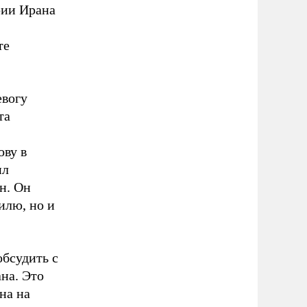
рии Ирана
те
евогу
та
ову в
ил
н. Он
илю, но и
бсудить с
на. Это
на на