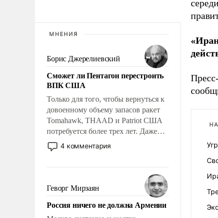
серед
прави
МНЕНИЯ
«Иран
дейст
Борис Джерелиевский
Сможет ли Пентагон перестроить
Пресс
ВПК США
сообщи
Только для того, чтобы вернуться к
довоенному объему запасов ракет
Tomahawk, THAAD и Patriot США
НА
потребуется более трех лет. Даже
небольшая война с Ираном
Уг
4 комментария
опустошила американские
Св
арсеналы. Сложившаяся ситуация
означает многолетний период
Ир
уязвимости США, например, перед
Геворг Мирзаян
Тре
Китаем.
Россия ничего не должна Армении
Эк