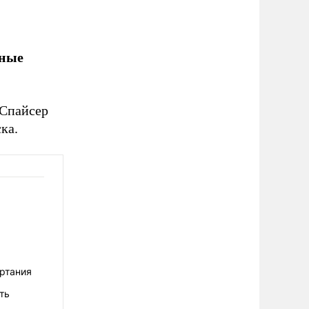
бные
 Спайсер
ка.
ертания
ть