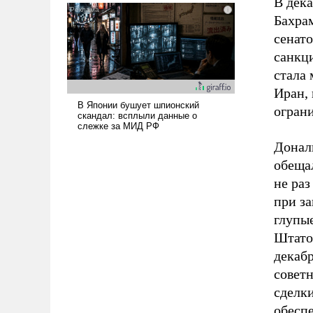
В дек
Бахра
сенат
санкц
стала
Иран, 
огран
Донал
обеща
не раз
при з
глупы
Штатов
декаб
совет
сделки
обесп