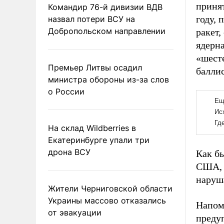
приня
Командир 76-й дивизии ВДВ
году, 
назвал потери ВСУ на
Добропольском направлении
ракет,
ядерна
«шест
Премьер Литвы осадил
баллис
министра обороны из-за слов
о России
На склад Wildberries в
Екатеринбурге упали три
дрона ВСУ
Как б
США, 
наруш
Жители Черниговской области
Украины массово отказались
Напомн
от эвакуации
преду