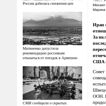
Tекст:
Н
Россия добилась снижения цен
Михаил
Марина 
Иран 
отнош
За вк
после
перес
Матвиенко допустила
рекомендацию россиянам
отмеч
отказаться от поездок в Армению
США н
Совет
совещ
испыт
Швеции
ООН. 
продо
СМИ сообщили о скрытых