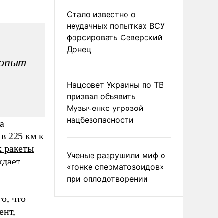
Стало известно о
неудачных попытках ВСУ
форсировать Северский
Донец
 опыт
Нацсовет Украины по ТВ
призвал объявить
Музыченко угрозой
нацбезопасности
а
в 225 км к
к ракеты
Ученые разрушили миф о
ждает
«гонке сперматозоидов»
при оплодотворении
о, что
ент,