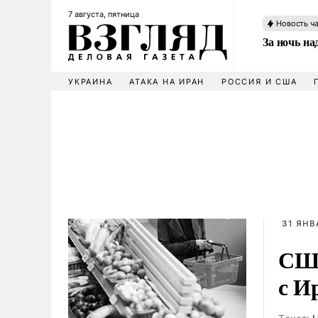
7 августа, пятница
Новость ч
За ночь н
УКРАИНА
АТАКА НА ИРАН
РОССИЯ И США
31 ЯНВ
США
с И