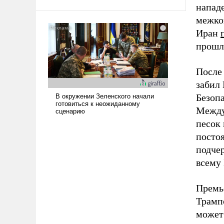
напад
межко
Иран
прошл
После
забил
Безоп
Между
песок 
посто
подчер
всему
Премь
Трамп
может 