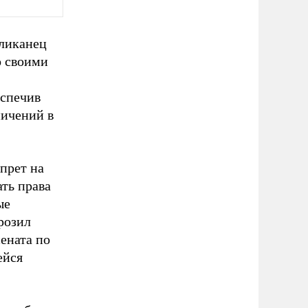
бликанец
о своими
еспечив
ничений в
прет на
ть права
ые
розил
ената по
ейся