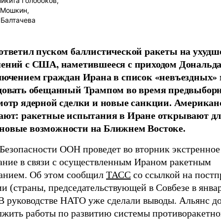
икита Голобоков,
 Мошкин,
Балтачева
ответил пуском баллистической ракеты на ухудш
ений с США, наметившееся с приходом Дональда
лючением граждан Ирана в список «невъездных» 
довать обещанный Трампом во время предвыбор
мотр ядерной сделки и новые санкции. Америка
ают: ракетные испытания в Иране открывают дл
овые возможности на Ближнем Востоке.
 Безопасности ООН проведет во вторник экстренное
ание в связи с осуществленным Ираном ракетным
анием. Об этом сообщил
ТАСС
со ссылкой на постп
 (страны, председательствующей в Совбезе в январ
В руководстве НАТО уже сделали выводы. Альянс д
лжить работы по развитию системы противоракетн