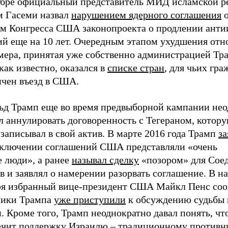
абре официальный представитель МИД исламской р
м Гасеми назвал
нарушением ядерного соглашения
о
ом Конгресса США законопроекта о продлении анти
ий еще на 10 лет. Очередным этапом ухудшения от
 мера, принятая уже собственно администрацией Тр
как известно, оказался в
списке стран
, для чьих гра
ичен въезд в США.
ьд Трамп еще во время предвыборной кампании нео
л аннулировать договоренность с Тегераном, котор
 записывал в свой актив. В марте 2016 года Трамп
за
аключении соглашений США представляли «очень
е люди», а ранее
называл сделку
«позором» для Сое
 и заявлял о намерении разорвать соглашение. В н
ря избранный вице-президент США Майкл Пенс соо
ники Трампа
уже приступили
к обсуждению судьбы 
. Кроме того, Трамп неоднократно давал понять, чт
ечит поддержку Израилю – традиционному противн