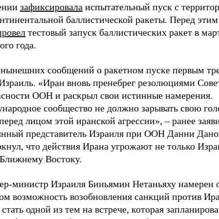
ении
зафиксировала
испытательный пуск с террито
нтинентальной баллистической ракеты. Перед этим
провел
тестовый запуск баллистических ракет в мар
ого года.
 нынешних сообщений о ракетном пуске первым тр
 Израиль. «Иран вновь пренебрег резолюциями Сове
асности ООН и раскрыл свои истинные намерения.
народное сообщество не должно зарывать свою гол
перед лицом этой иранской агрессии», – ранее заяв
янный представитель Израиля при ООН Данни Дано
кнул, что действия Ирана угрожают не только Изра
 Ближнему Востоку.
ер-министр Израиля Биньямин Нетаньяху намерен о
ом возможность возобновления санкций против Ира
стать одной из тем на встрече, которая запланирова