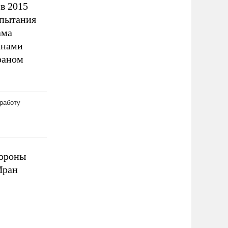
в 2015
спытания
ама
анами
раном
бороны
Иран