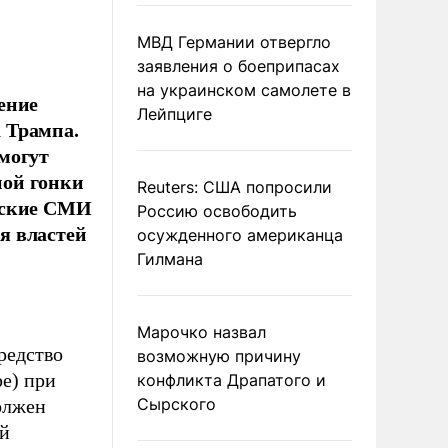
МВД Германии отвергло
заявления о боеприпасах
на украинском самолете в
ение
Лейпциге
 Трампа.
могут
ной гонки
Reuters: США попросили
нские СМИ
Россию освободить
я властей
осужденного американца
Гилмана
Марочко назвал
редство
возможную причину
е) при
конфликта Драпатого и
Сырского
олжен
ой