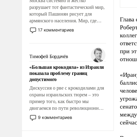
Москва системно и жестко
разрушает тот фантастический мир,
который Пашинян рисует для
Глава
армянского населения. Мир, где
Роберт
политические прожекты будут
17 комментариев
безусловно оплачиваться за счет
колле
российских налогоплательщиков и
ответ
где Еревану за свои поступки не
при э
нужно отвечать.
Тимофей Бордачёв
отнош
«Большая крокодила» из Израиля
показала проблему границ
«Ирану
допустимого
баллис
Дискуссия о рве с крокодилами для
челове
охраны израильских тюрем – это
угрож
пример того, как быстро мы
сенато
двигаемся по пути революционных
между
изменений. То, что несколько лет
9 комментариев
назад было образом для
сейча
псевдонаучной фантастики, стало
всерьез обсуждаемой идеей.