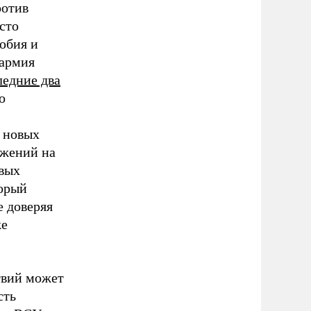
ротив
сто
юбия и
 армия
следние два
о
в новых
ажений на
овых
торый
е доверяя
же
твий может
сть