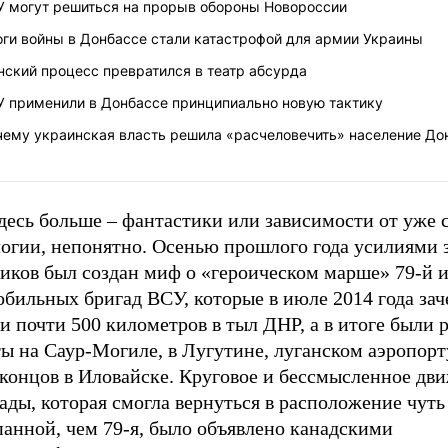
У могут решиться на прорыв обороны Новороссии
оги войны в Донбассе стали катастрофой для армии Украины
нский процесс превратился в театр абсурда
У применили в Донбассе принципиально новую тактику
чему украинская власть решила «расчеловечить» население До
десь больше – фантастики или зависимости от уже 
огии, непонятно. Осенью прошлого года усилиями 
иков был создан миф о «героическом марше» 79-й и
бильных бригад ВСУ, которые в июле 2014 года зач
 почти 500 километров в тыл ДНР, а в итоге были 
ы на Саур-Могиле, в Лугутине, луганском аэропорт
концов в Иловайске. Круговое и бессмысленное дви
ады, которая смогла вернуться в расположение чуть
панной, чем 79-я, было объявлено канадскими