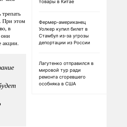
товары в Китае
 трепать
т. При этом
Фермер-американец
во, в
Уолкер купил билет в
 они
Стамбул из-за угрозы
депортации из России
е акции.
Лагутенко отправился в
зание
мировой тур ради
ремонта сгоревшего
особняка в США
будет
о