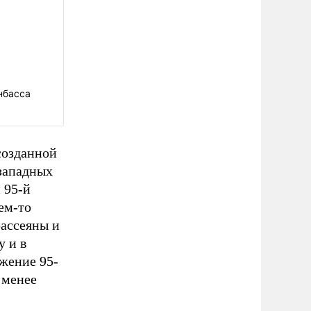
нбасса
созданной
западных
 95-й
ем-то
рассеяны и
у и в
жение 95-
 менее