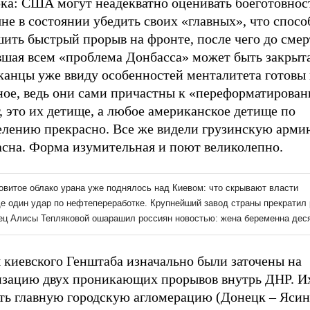
рка: США могут неадекватно оценивать боеготовнос
не в состоянии убедить своих «главных», что спос
шить быстрый прорыв на фронте, после чего до сме
вшая всем «проблема Донбасса» может быть закрыта
канцы уже ввиду особенностей менталитета готовы 
ное, ведь они сами причастны к «переформатирова
, это их детище, а любое американское детище по
елению прекрасно. Все же видели грузинскую арми
асна. Форма изумительная и поют великолепно.
 киевского Генштаба изначально были заточены на
изацию двух проникающих прорывов внутрь ДНР. Их
ать главную городскую агломерацию (Донецк – Ясин