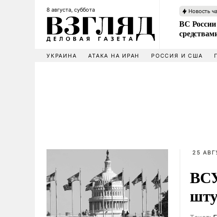
8 августа, суббота
Новость ч
ВС России 
средствам
УКРАИНА
АТАКА НА ИРАН
РОССИЯ И США
25 АВГ
ВСУ
шту