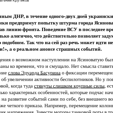
вгений Крутиков
нным ДНР, в течение одного-двух дней украински
ики предпримут попытку штурма города Ясинова
ав линию фронта. Поведение ВСУ в последнее вр
лько алогично, что действительно позволяет заду
 подобном. Так что на сей раз речь может идти не
и!», а о реальном анонсе страшных событий.
ения о возможном наступлении на Ясиноватую был
аны ко времени, что и смущало. Нет смысла ставит
ние
слова Эдуарда Басурина
о фиксации перемещен
 об увеличении активности беспилотников. Но у по
вой, когда туда
стянуты слишком крупные силы
, ес
лько характерных особенностей, которые подчас на
 на развитие событий сами по себе, без внешнего в
же четкого приказа. Например, перемещение колонн
ик напряжения. Завести моторы танковой роты в тр