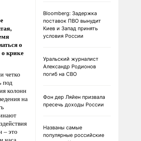
Bloomberg: Задержка
е
поставок ПВО вынудит
тая,
Киев и Запад принять
емя
условия России
маться о
 о крике
Уральский журналист
Александр Родионов
и четко
погиб на СВО
ь под
ия колонн
Фон дер Ляйен призвала
ведения на
пресечь доходы России
ть
чинают
оздействия
Названы самые
 – это
популярные российские
и часа