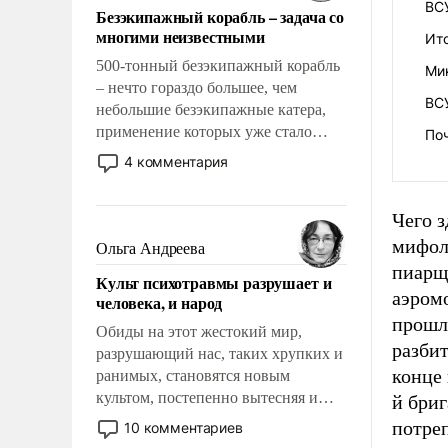
ВС
Безэкипажный корабль – задача со
многими неизвестными
Ит
500-тонный безэкипажный корабль
Ми
– нечто гораздо большее, чем
ВС
небольшие безэкипажные катера,
применение которых уже стало
По
обыденностью. Задача по созданию
4 комментария
такого корабля очень сложна и
амбициозна. Однако и ее
Чего з
реализация радикально поднимет
наши боевые возможности.
мифол
Ольга Андреева
пиарщ
Культ психотравмы разрушает и
аэромо
человека, и народ
прошли
Обиды на этот жестокий мир,
разбит
разрушающий нас, таких хрупких и
конце 
ранимых, становятся новым
культом, постепенно вытесняя и
й бриг
отменяя традиционное требование к
потре
10 комментариев
человеку – быть мужественным и