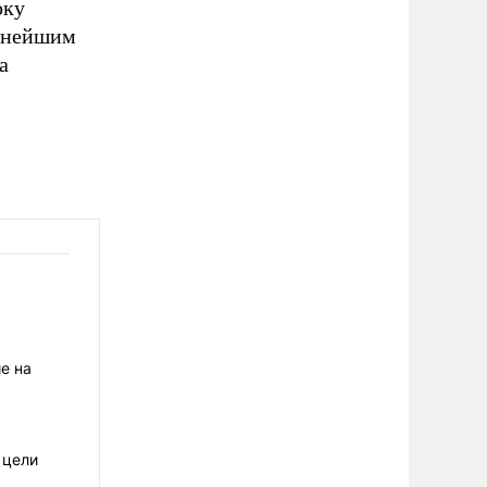
оку
льнейшим
а
е на
 цели