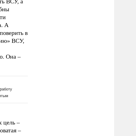
ть ВСУ, а
обны
рти
. А
поверить в
нию» ВСУ,
ю. Она –
 цель –
оватая –