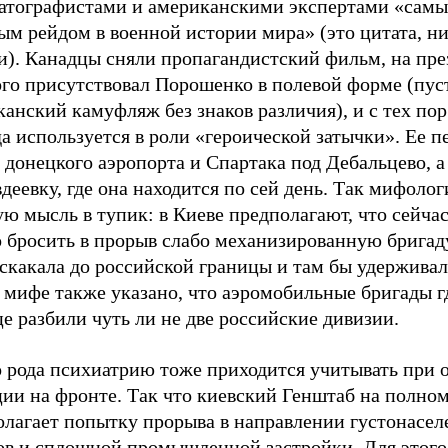
атографистами и американскими экспертами «сам
ым рейдом в военной истории мира» (это цитата, н
и). Канадцы сняли пропагандистский фильм, на пр
ого присутствовал Порошенко в полевой форме (пу
анский камуфляж без знаков различия), и с тех пор
а используется в роли «героической затычки». Ее 
 донецкого аэропорта и Спартака под Дебальцево, а
деевку, где она находится по сей день. Так мифолог
ю мысль в тупик: в Киеве предполагают, что сейча
 бросить в прорыв слабо механизированную бригад
скакала до российской границы и там бы удерживал
 мифе также указано, что аэромобильные бригады г
е разбили чуть ли не две российские дивизии.
о рода психиатрию тоже приходится учитывать при 
ии на фронте. Так что киевский Генштаб на полном
олагает попытку прорыва в направлении густонасе
ов и сплошной промышленной застройки. Для этого