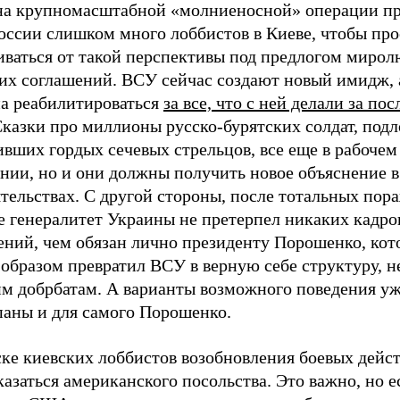
на крупномасштабной «молниеносной» операции п
оссии слишком много лоббистов в Киеве, чтобы про
иваться от такой перспективы под предлогом мирол
их соглашений. ВСУ сейчас создают новый имидж,
на реабилитироваться
за все, что с ней делали за по
Сказки про миллионы русско-бурятских солдат, подл
вших гордых сечевых стрельцов, все еще в рабочем
янии, но и они должны получить новое объяснение 
тельствах. С другой стороны, после тотальных пор
е генералитет Украины не претерпел никаких кадр
ений, чем обязан лично президенту Порошенко, ко
образом превратил ВСУ в верную себе структуру, н
м добрбатам. А варианты возможного поведения у
паны и для самого Порошенко.
ске киевских лоббистов возобновления боевых дейс
казаться американского посольства. Это важно, но е