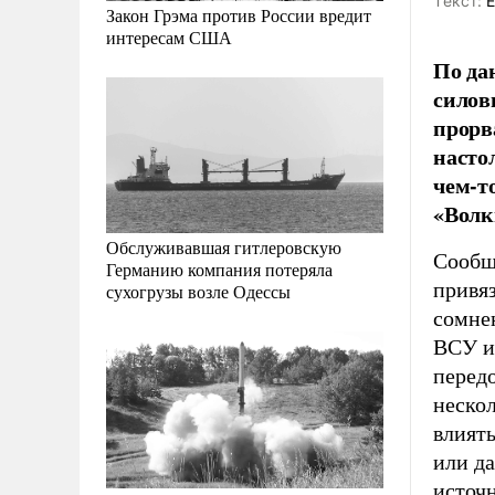
Tекст:
Е
Закон Грэма против России вредит
интересам США
По да
силов
прорв
насто
чем-то
«Волк
Обслуживавшая гитлеровскую
Сообщ
Германию компания потеряла
привяз
сухогрузы возле Одессы
сомне
ВСУ и
передо
неско
влиять
или да
источн