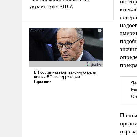
огово
украинских БПЛА
киевля
совер
надое
амери
подоб
значит
опред
прекр
Планы
орган
отрез