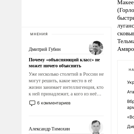
Макее
(Горл
быстр
луган
сковы
МНЕНИЯ
Тельм
Амвро
Дмитрий Губин
Почему «объясняющий класс» не
может ничего объяснить
НА
Уже несколько столетий в России не
могут решить, какое место в её
Ук
жизни занимает интеллигенция, кто
Ат
к ней принадлежит, а кого из неё
исключили с правом
Вбр
6 комментариев
восстановления и без оного. И чем
ар
она отличается от просто
«Во
образованных людей. Иногда
Ди
казалось, что эти вопросы решены
Александр Тимохин
раз и навсегда, но – нет, не решены.