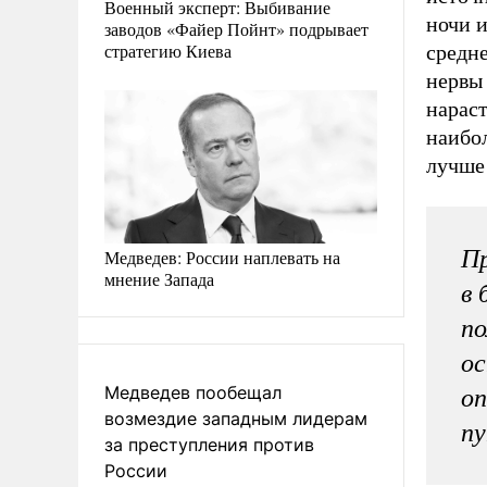
Военный эксперт: Выбивание
ночи и
заводов «Файер Пойнт» подрывает
стратегию Киева
средне
нервы 
нараст
наибо
лучше
Пр
Медведев: России наплевать на
мнение Запада
в 
по
ос
Медведев пообещал
оп
возмездие западным лидерам
п
за преступления против
России