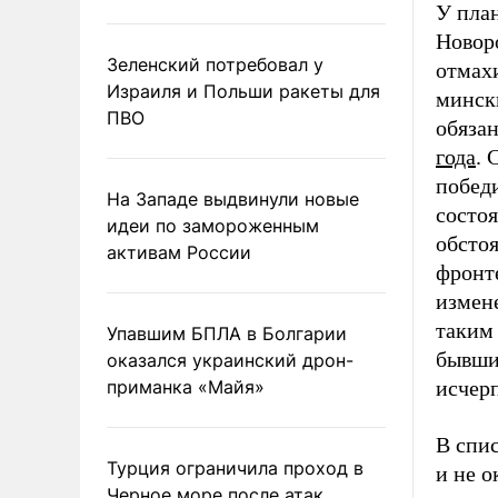
У пла
Новор
Зеленский потребовал у
отмах
Израиля и Польши ракеты для
минск
ПВО
обяза
года
. 
победи
На Западе выдвинули новые
состо
идеи по замороженным
обстоя
активам России
фронт
измен
таким 
Упавшим БПЛА в Болгарии
бывши
оказался украинский дрон-
приманка «Майя»
исчер
В спи
Турция ограничила проход в
и не о
Черное море после атак