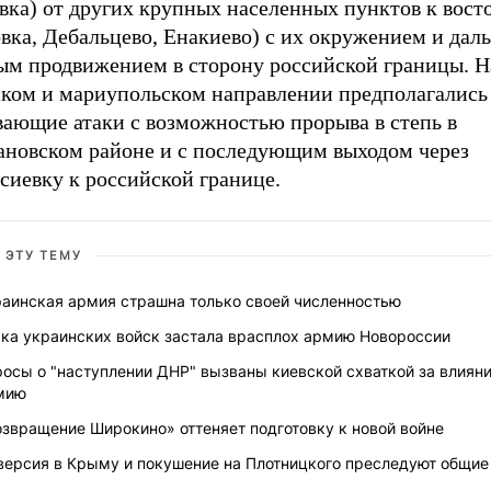
вка) от других крупных населенных пунктов к вост
овка, Дебальцево, Енакиево) с их окружением и да
ым продвижением в сторону российской границы. Н
ском и мариупольском направлении предполагались
вающие атаки с возможностью прорыва в степь в
ановском районе и с последующим выходом через
сиевку к российской границе.
 ЭТУ ТЕМУ
раинская армия страшна только своей численностью
ака украинских войск застала врасплох армию Новороссии
осы о "наступлении ДНР" вызваны киевской схваткой за влияни
мию
звращение Широкино» оттеняет подготовку к новой войне
версия в Крыму и покушение на Плотницкого преследуют общие