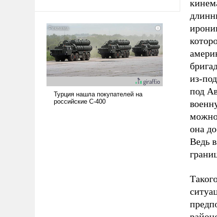
кинем
твердым под ударами судьбы, брать
длинн
на себя ответственность, помогать
ирони
слабым, идти вперед и
адаптироваться.
котор
америк
бригад
из-под
под Ав
военну
можно
она до
Ведь в
границ
Таког
ситуац
предп
район