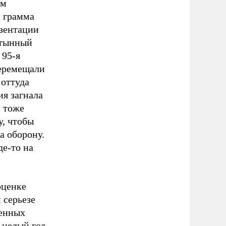
ым
и грамма
езентации
стынный
 95-я
перемещали
 оттуда
ия загнала
с тоже
у, чтобы
а оборону.
де-то на
оценке
 серьезе
ленных
 целый год