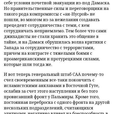
себе условия почетной эвакуации из-под Дамаска.
Но правительственные силы и переговорщики на
такого рода компромиссы с «ан-Нусрой» не
пошли, во многом из-за нежелания создавать
прецедент сотрудничества с теми, с кем
сотрудничать неприемлемо. Тем более что сами
джихадисты не стали хранить это общение в
тайне, и на Дамаск обрушилась волна критики с
Запада за сотрудничество с террористами,
причем на контрасте с тяжелыми боями с
проамериканскими и протурецкими силами,
которые шли тогда же.
И вот теперь генеральный штаб САА почему-то
счел своевременным все-таки покончить с
исламистскими анклавами в Восточной Гуте,
ослабив за счет этого наступления и без того
провисавший фронт у Пальмиры. Кроме того,
постоянная переброска с одного фронта на другой
нескольких подразделений, считающихся
элитными, негативно влияет на боеспособность в