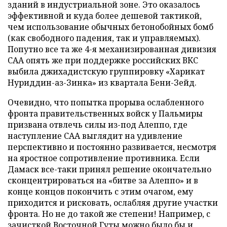
зданий в индустриальной зоне. Это оказалось
эффективной и куда более дешевой тактикой,
чем использование обычных бетонобойных бомб
(как свободного падения, так и управляемых).
Попутно все та же 4-я механизированная дивизия
САА опять же при поддержке российских ВКС
выбила джихадистскую группировку «Харикат
Нуриддин-аз-Зинка» из квартала Бени-Зейд.
Очевидно, что попытка прорыва ослабленного
фронта правительственных войск у Пальмиры
призвана отвлечь силы из-под Алеппо, где
наступление САА выглядит на удивление
перспективно и постоянно развивается, несмотря
на яростное сопротивление противника. Если
Дамаск все-таки принял решение окончательно
сконцентрироваться на «битве за Алеппо» и в
конце концов покончить с этим очагом, ему
приходится и рисковать, ослабляя другие участки
фронта. Но не до такой же степени! Например, с
зачисткой Восточной Гуты можно было бы и