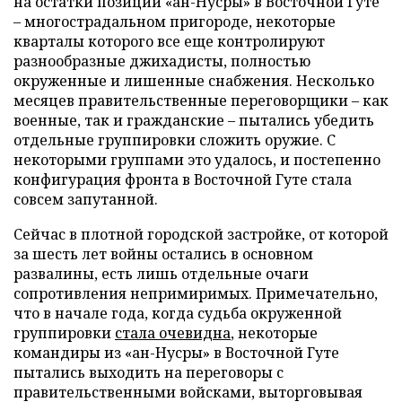
на остатки позиций «ан-Нусры» в Восточной Гуте
– многострадальном пригороде, некоторые
кварталы которого все еще контролируют
разнообразные джихадисты, полностью
окруженные и лишенные снабжения. Несколько
месяцев правительственные переговорщики – как
военные, так и гражданские – пытались убедить
отдельные группировки сложить оружие. С
некоторыми группами это удалось, и постепенно
конфигурация фронта в Восточной Гуте стала
совсем запутанной.
Сейчас в плотной городской застройке, от которой
за шесть лет войны остались в основном
развалины, есть лишь отдельные очаги
сопротивления непримиримых. Примечательно,
что в начале года, когда судьба окруженной
группировки
стала очевидна
, некоторые
командиры из «ан-Нусры» в Восточной Гуте
пытались выходить на переговоры с
правительственными войсками, выторговывая