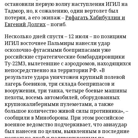
остановили первую волну наступления ИГИЛ на
Тадмор, но, к сожалению, один вертолет был
потерян, а его экипаж –
Ряфагать Хабибуллин и
Евгений Долгих
– погиб.
Несколько дней спустя – 12 июля – по позициям
ИГИЛ восточнее Пальмиры нанесли удар
осколочно-фугасными боеприпасами уже
российские стратегические бомбардировщики
Ту-22М3, вылетевшие с аэродромов, находящихся
непосредственно на территории РФ. «В
результате удара уничтожен крупный полевой
лагерь боевиков, три склада боеприпасов и
вооружения, три танка, четыре боевые машины
пехоты, восемь автомобилей, оборудованных
крупнокалиберными пулеметами, а также
большое количество живой силы противника», –
сообщили в Минобороны. При этом российское
военное ведомство подчеркивает, что авиаудар
был нанесен по целям, выявленным в последние