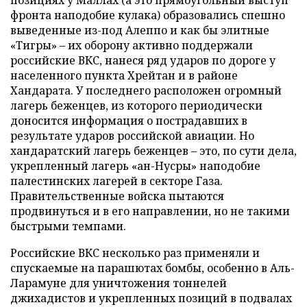
позициях у Маллах (а это прямоугольный выступ
фронта наподобие кулака) образовались спешно
выведенные из-под Алеппо и как бы элитные
«Тигры» – их оборону активно поддержали
российские ВКС, нанеся ряд ударов по дороге у
населенного пункта Хрейтан и в районе
Хандарата. У последнего расположен огромный
лагерь беженцев, из которого периодически
доносится информация о пострадавших в
результате ударов российской авиации. Но
хандаратский лагерь беженцев – это, по сути дела,
укрепленный лагерь «ан-Нусры» наподобие
палестинских лагерей в секторе Газа.
Правительственные войска пытаются
продвинуться и в его направлении, но не такими
быстрыми темпами.
Российские ВКС несколько раз применяли и
спускаемые на парашютах бомбы, особенно в Аль-
Ларамуне для уничтожения тоннелей
джихадистов и укрепленных позиций в подвалах