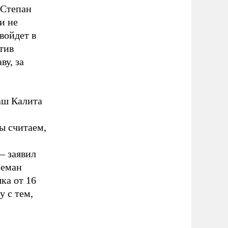
 Степан
и не
войдет в
тив
ву, за
аш Калита
ы считаем,
– заявил
Земан
ка от 16
у с тем,