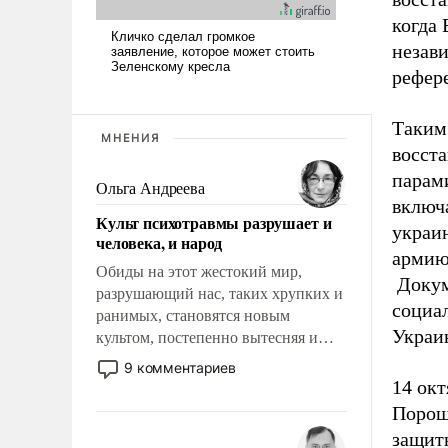
когда
незав
рефере
Таким
МНЕНИЯ
восст
парам
Ольга Андреева
включ
Культ психотравмы разрушает и
украи
человека, и народ
армию
Обиды на этот жестокий мир,
Докум
разрушающий нас, таких хрупких и
социа
ранимых, становятся новым
Украи
культом, постепенно вытесняя и
отменяя традиционное требование к
9 комментариев
человеку – быть мужественным и
14 ок
твердым под ударами судьбы, брать
Поро
на себя ответственность, помогать
защит
слабым, идти вперед и