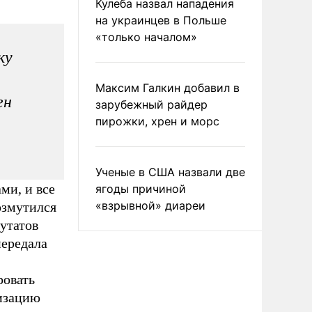
Кулеба назвал нападения
на украинцев в Польше
«только началом»
ку
Максим Галкин добавил в
ен
зарубежный райдер
пирожки, хрен и морс
Ученые в США назвали две
ми, и все
ягоды причиной
«взрывной» диареи
озмутился
утатов
передала
ровать
низацию