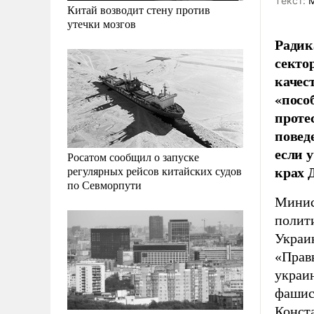
Tекст:
М
Китай возводит стену против
утечки мозгов
Радик
секто
качес
«посо
проте
повед
если 
Росатом сообщил о запуске
крах 
регулярных рейсов китайских судов
по Севморпути
Минис
полит
Украи
«Прав
украи
фашис
Конст