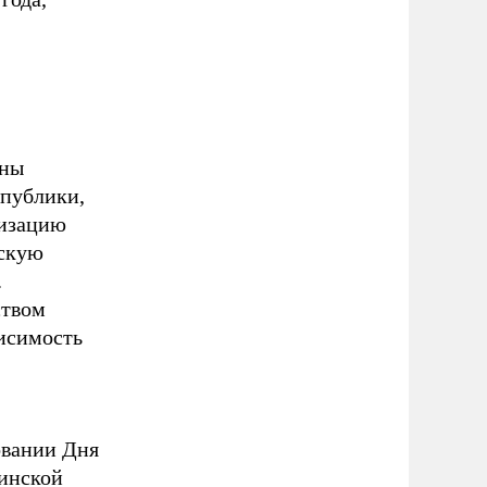
аны
публики,
низацию
ескую
.
ством
висимость
овании Дня
аинской