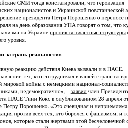
ейские СМИ тогда констатировали, что героизация
нских националистов и Украинской повстанческой а
 решение президента Петра Порошенко о переносе 
раля на день образования УПА говорят о том, что к
нализма на Украине
проник во властные структуры
го уровня.
и за грань реальности»
ивную реакцию действия Киева вызвали и в ПАСЕ.
авление тех, кто сотрудничал в вашей стране во вр
й мировой войны с немецкими национал-социалис
тчиками, недемократично», –
заявил
член Президент
ета ПАСЕ Тини Кокс в опубликованном 28 апреля 
е Петру Порошенко. «Это очевидная и неприемлема
ация против всех тех, кто боролся с фашизмом, и т
онов, которые стали жертвами этой бесчеловечной 