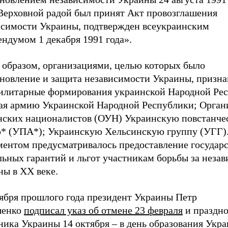
 Верховной радой был принят Акт провозглашения
исимости Украины, подтвержден всеукраинским
ндумом 1 декабря 1991 года».
 образом, организациями, целью которых было
ановление и защита независимости Украины, призн
илитарные формирования украинской Народной Рес
ая армию Украинской Народной Республики; Орга
нских националистов (ОУН) Украинскую повстанч
* (УПА*); Украинскую Хельсинскую группу (УГГ)
ентом предусматривалось предоставление государ
льных гарантий и льгот участникам борьбы за неза
ны в ХХ веке.
тября прошлого года президент Украины Петр
шенко
подписал указ об отмене 23 февраля
и праздн
ника Украины 14 октября – в день образования Укр