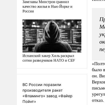
Замглавы Минстроя сравнил
качество жилья в Нью-Йорке и
России
Пр
Ма
ук
ок
п
Испанский хакер Хиль раскрыл
сотни разведчиков НАТО и СБУ
«Полт
было в
он. Ви
Верхов
ВС России поразили
письм
производителя ракет
урегу
«Фламинго» завод «Файер
отказ.
Пойнт»