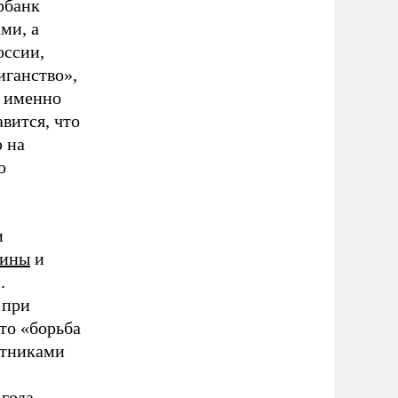
рбанк
ми, а
оссии,
иганство»,
г именно
вится, что
 на
о
и
аины
и
.
 при
то «борьба
стниками
года,