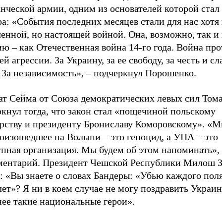
нческой армии, одним из основателей которой стал
а: «События последних месяцев стали для нас хотя 
енной, но настоящей войной. Она, возможно, так и 
ю – как Отечественная война 14-го года. Война про
й агрессии. За Украину, за ее свободу, за честь и сла
 За независимость», – подчеркнул Порошенко.
ат Сейма от Союза демократических левых сил Том
кнул тогда, что закон стал «пощечиной польскому
арству и президенту Брониславу Коморовскому». «М
роизошедшее на Волыни – это геноцид, а УПА – это
пная организация. Мы будем об этом напоминать», 
ментарий. Президент Чешской Республики Милош 
: «Вы знаете о словах Бандеры: «Убью каждого поля
лет»? Я ни в коем случае не могу поздравить Украин
нее такие национальные герои».