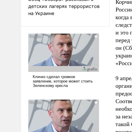
Корчи
детских лагерях террористов
России
на Украине
когда
следст
и это
перед
он (Сб
украин
«Росси
9 апр
орган
предос
Соотв
необхо
за не
такой 
восста