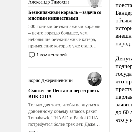
Александр Тимохин
повста
адаптироваться.
Безэкипажный корабль – задача со
Бандер
многими неизвестными
объявл
500-тонный безэкипажный корабль
истори
– нечто гораздо большее, чем
внешне
небольшие безэкипажные катера,
народ.
применение которых уже стало
обыденностью. Задача по созданию
1 комментарий
Депут
такого корабля очень сложна и
амбициозна. Однако и ее
подчер
реализация радикально поднимет
госуд
наши боевые возможности.
Борис Джерелиевский
что п
престу
Сможет ли Пентагон перестроить
ВПК США
парла
заявил
Только для того, чтобы вернуться к
довоенному объему запасов ракет
до 60 
Tomahawk, THAAD и Patriot США
что у 
потребуется более трех лет. Даже
небольшая война с Ираном