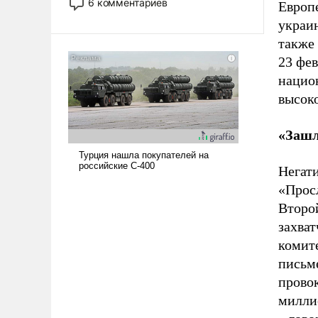
6 комментариев
Европ
опустошила американские
украи
арсеналы. Сложившаяся ситуация
также
означает многолетний период
уязвимости США, например, перед
23 фев
Китаем.
нацио
высоко
«Зашл
Негат
«Просл
Второ
захва
комит
письм
провок
милли