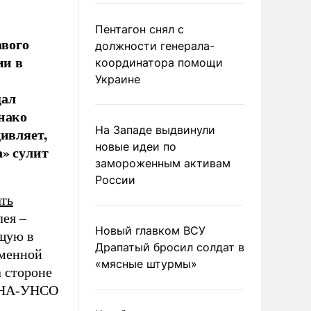
Пентагон снял с
вого
должности генерала-
ии в
координатора помощи
Украине
щал
нако
На Западе выдвинули
дивляет,
новые идеи по
а» сулит
замороженным активам
России
ать
ея –
Новый главком ВСУ
щую в
Драпатый бросил солдат в
именной
«мясные штурмы»
 стороне
 УНА-УНСО