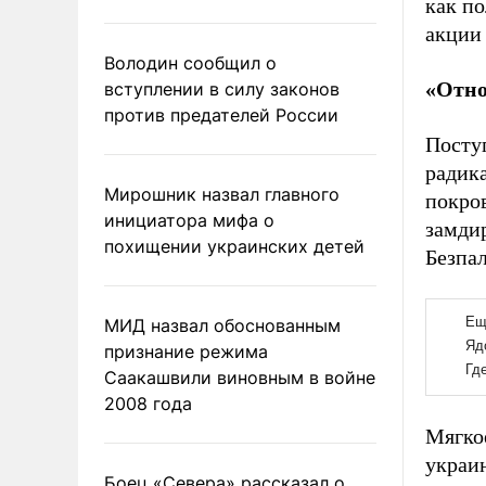
как п
акции 
Володин сообщил о
«Отно
вступлении в силу законов
против предателей России
Поступ
радика
Мирошник назвал главного
покро
инициатора мифа о
замди
похищении украинских детей
Безпал
МИД назвал обоснованным
признание режима
Саакашвили виновным в войне
2008 года
Мягко
украи
Боец «Севера» рассказал о