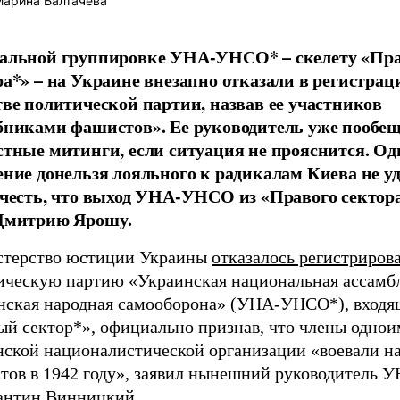
арина Балтачева
альной группировке УНА-УНСО* – скелету «Пра
ра*» – на Украине внезапно отказали в регистрац
тве политической партии, назвав ее участников
бниками фашистов». Ее руководитель уже пообе
стные митинги, если ситуация не прояснится. Од
ение донельзя лояльного к радикалам Киева не у
учесть, что выход УНА-УНСО из «Правого сектор
Дмитрию Ярошу.
терство юстиции Украины
отказалось регистриров
ическую партию «Украинская национальная ассамбл
нская народная самооборона» (УНА-УНСО*), входя
ый сектор*», официально признав, что члены одно
нской националистической организации «воевали на
тов в 1942 году», заявил нынешний руководитель
антин Винницкий.