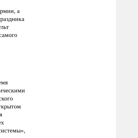
рмии, а
праздника
ульт
самого
емя
тическими
ского
открытом
я
ех
системы»,