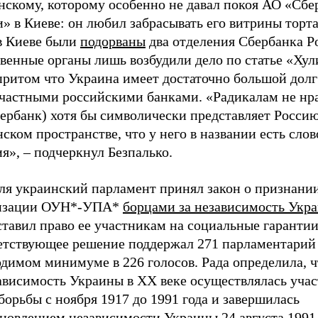
нскому, которому особенно не давал покоя АО «Сбе
» в Киеве: он любил забрасывать его витрины торта
 в Киеве были
подорваны
два отделения Сбербанка Р
венные органы лишь возбудили дело по статье «Хул
 притом что Украина имеет достаточно большой дол
 частными российскими банками. «Радикалам не нра
ербанк) хотя бы символически представляет Россию
ском пространстве, что у него в названии есть слов
я», – подчеркнул Безпалько.
еля украинский парламент принял закон о признани
изации ОУН*-УПА*
борцами за независимость Укр
тавил право ее участникам на социальные гарантии
етствующее решение поддержал 271 парламентарий
димом минимуме в 226 голосов. Рада определила, ч
зависимость Украины в ХХ веке осуществлялась уча
борьбы с ноября 1917 до 1991 года и завершилась
новлением независимости Украины 24 августа 1991 