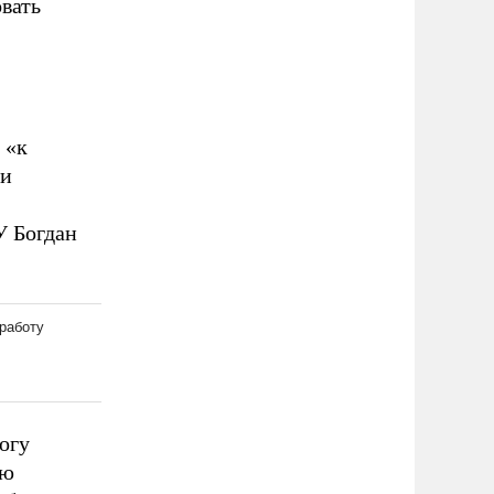
вать
 «к
 и
У Богдан
огу
ию