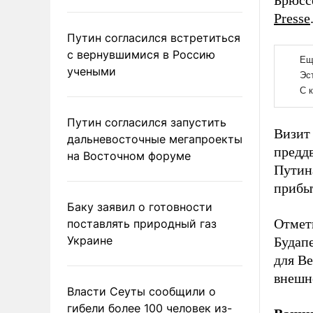
Брюсс
Presse
Путин согласился встретиться
с вернувшимися в Россию
учеными
Путин согласился запустить
Визит 
дальневосточные мегапроекты
предд
на Восточном форуме
Путин
прибы
Баку заявил о готовности
Отмет
поставлять природный газ
Украине
Будап
для В
внешн
Власти Сеуты сообщили о
гибели более 100 человек из-