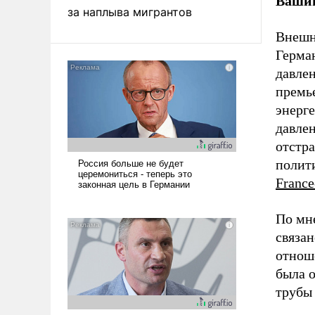
Вашин
за наплыва мигрантов
Внешн
Герман
давле
премье
энерг
давлен
отстра
полити
France
По мн
связа
отноше
была 
трубы