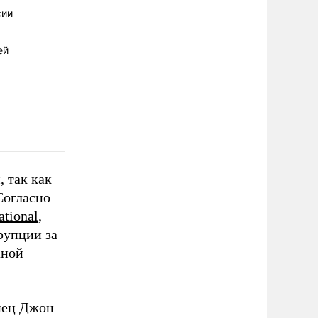
сии
ей
 так как
Согласно
ational
,
рупции за
аной
нец Джон