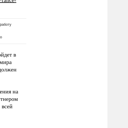
France-
ойдет в
имира
 должен
ения на
ртнером
 всей
.