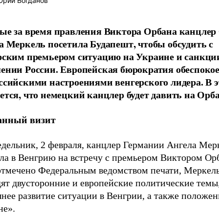
рий Богданов
ые за время правления Виктора Орбана канцлер
а Меркель посетила Будапешт, чтобы обсудить с
рским премьером ситуацию на Украине и санкци
ении России. Европейская бюрократия обеспоко
ссийскими настроениями венгерского лидера. В э
ется, что немецкий канцлер будет давить на Орба
анный визит
едельник, 2 февраля, канцлер Германии Ангела Мер
ла в Венгрию на встречу с премьером Виктором Ор
отмечено Федеральным ведомством печати, Меркел
дят двусторонние и европейские политические темы
нее развитие ситуации в Венгрии, а также положен
не».