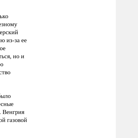
ько
езному
герский
ю из-за ее
ое
ься, но и
ую
ство
было
есные
. Венгрия
ой газовой