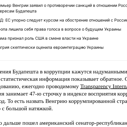
мьер Венгрии заявил о противоречии санкций в отношении Рос
тересам Будапешта
: ЕС упорно следует курсом на обострение отношений с Росси
опа лишила себя права голоса в вопросе о будущем Украины
ама признал роль США в смене власти на Украине
нгрия скептически оценила евроинтеграцию Украины
ения Будапешта в коррупции кажутся надуманными,
 статистическая информация показывает обратное. 
дованию, ежегодно проводимому
Transparency Intern
я занимает 47-ю строчку в индексе восприятия кор
од. То есть назвать Венгрию коррумпированной стр
 с большой натяжкой.
о дальше пошел американский сенатор-республика