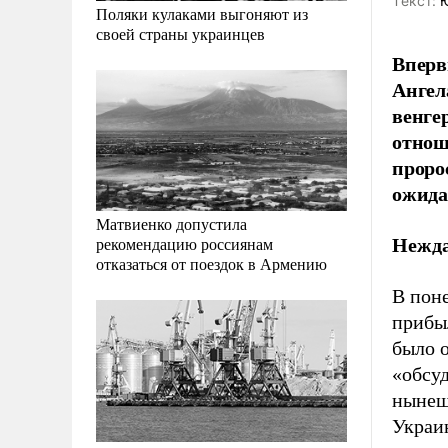
Tекст:
Ю
Поляки кулаками выгоняют из
своей страны украинцев
Вперв
Ангел
венге
отнош
проро
ожида
Матвиенко допустила
рекомендацию россиянам
Нежд
отказаться от поездок в Армению
В пон
прибы
было 
«обсу
нынеш
Украи