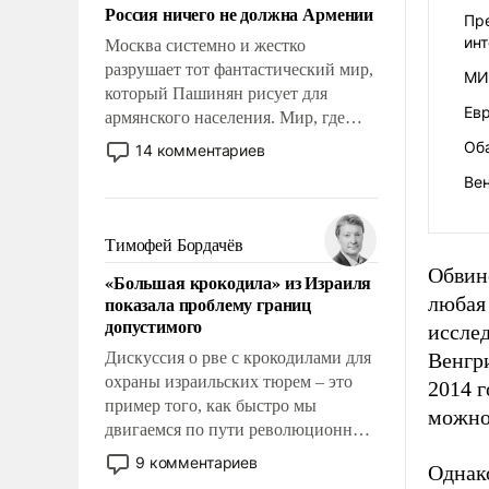
Россия ничего не должна Армении
Пре
ин
Москва системно и жестко
разрушает тот фантастический мир,
МИД
который Пашинян рисует для
Евр
армянского населения. Мир, где
политические прожекты будут
Об
14 комментариев
безусловно оплачиваться за счет
Ве
российских налогоплательщиков и
где Еревану за свои поступки не
нужно отвечать.
Тимофей Бордачёв
Обвин
«Большая крокодила» из Израиля
показала проблему границ
любая
допустимого
иссле
Дискуссия о рве с крокодилами для
Венгри
охраны израильских тюрем – это
2014 г
пример того, как быстро мы
можно
двигаемся по пути революционных
изменений. То, что несколько лет
9 комментариев
Однак
назад было образом для