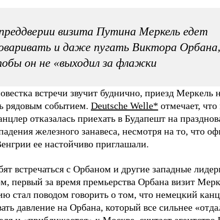
преддверии визита Путина Меркель едет
оваривать и даже пугать Виктора Орбана
обы он не «выходил за флажки
овестка встречи звучит буднично, приезд Меркель 
ть рядовым событием.
Deutsche Welle*
отмечает, что
анцлер отказалась приехать в Будапешт на празднов
падения железного занавеса, несмотря на то, что о
Венгрии ее настойчиво приглашали.
бят встречаться с Орбаном и другие западные лиде
м, первый за время премьерства Орбана визит Мерк
ю стал поводом говорить о том, что немецкий канц
ать давление на Орбана, который все сильнее «отда