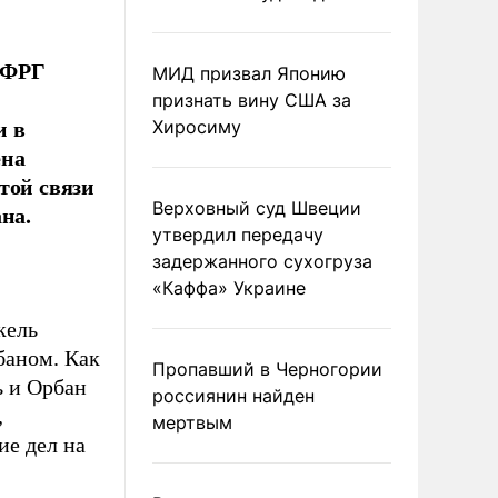
 ФРГ
МИД призвал Японию
признать вину США за
и в
Хиросиму
ена
той связи
Верховный суд Швеции
на.
утвердил передачу
задержанного сухогруза
«Каффа» Украине
кель
баном. Как
Пропавший в Черногории
ь и Орбан
россиянин найден
,
мертвым
ие дел на