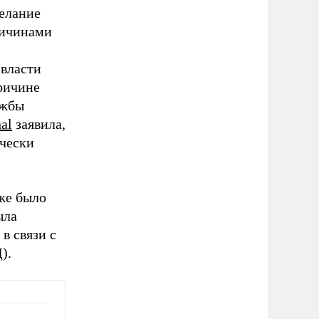
елание
ричинами
 власти
ричине
ужбы
nal
заявила,
ически
же было
ыла
 связи с
).