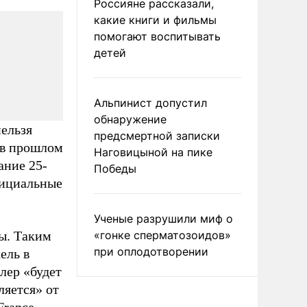
Россияне рассказали,
какие книги и фильмы
помогают воспитывать
детей
,
Альпинист допустил
обнаружение
нельзя
предсмертной записки
 в прошлом
Наговицыной на пике
ание 25-
Победы
фициальные
Ученые разрушили миф о
ры. Таким
«гонке сперматозоидов»
при оплодотворении
ель в
лер «будет
ляется» от