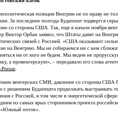
гтонский каток
еполитическая позиция Венгрии не по нраву не тол
ии. За последние полгода Будапешт подвергся серь
нию со стороны США. Так, еще в начале ноября вен
р Виктор Орбан заявил, что Штаты давят на Венгри
етических связей с Россией. «США оказывают сильн
ие на Венгрию. Мы не собираемся ни с кем сближат
няться ни от кого не будем. Мы ведем не прорусск
ку, а провенгерскую», – передавало его слова агент
-Pres
se
.
ению венгерских СМИ, давление со стороны США 
но с решением Будапешта продолжать выстраивать т
ния с Россией, в том числе в энергетической сфере
одним из самых ярых сторонников проекта российск
 «Южный поток».