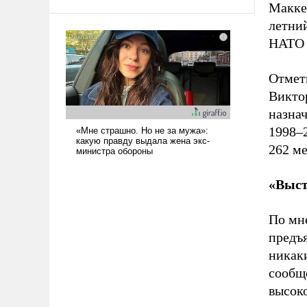
Макке
псевдонаучной фантастики, стало
всерьез обсуждаемой идеей.
летний
НАТО 
Отмети
Виктор
назнач
1998–
262 ме
«Выст
По мн
предъ
никаки
сооб
высоко