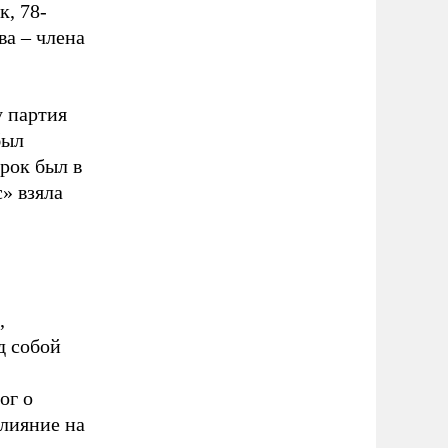
, 78-
ва – члена
у партия
был
рок был в
» взяла
,
д собой
ог о
влияние на