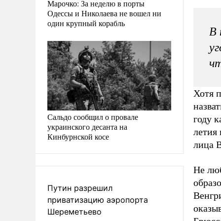
Марочко: За неделю в порты
Одессы и Николаева не вошел ни
один крупный корабль
В 
уг
чт
Хотя п
назва
Сальдо сообщил о провале
году к
украинского десанта на
летия 
Кинбурнской косе
лица 
Не лю
образо
Путин разрешил
Венгри
приватизацию аэропорта
оказыв
Шереметьево