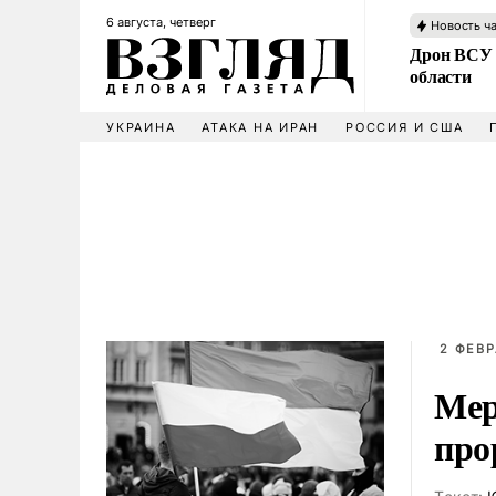
6 августа, четверг
Новость ч
Дрон ВСУ 
области
УКРАИНА
АТАКА НА ИРАН
РОССИЯ И США
2 ФЕВР
Мер
про