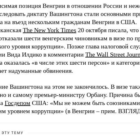
исимая позиция Венгрии в отношении России и неж
 следовать диктату Вашингтона стали основными п
та на въезд нескольким гражданам Венгрии в США.
канская
The New York Times
20 октября писала, что
тказали шести венгерским чиновникам в визе по п
кого уровня коррупции». Позже глава налоговой сл
ии Вида Илдико в комментарии
The Wall Street Jour
а оказалась «в числе этих шести персон» и категор
ает надуманные обвинения.
ие Вашингтона на этом не закончилось. В визе так
ано и самому премьер-министру Орбану. Причина б
на
Госдепом
США: «Мы не можем быть союзниками в
им уровнем коррупции» (в Венгрии – прим. ВЗГЛЯД
 ЭТУ ТЕМУ