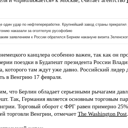
еля и «приближается» к Москве, считает агентство
.
немецкого канцлера особенно важен, так как он пр
верии поездки в Будапешт президента России Влад
а, которого там ждут уже давно. Российский лидер
ть в Венгрию 17 февраля.
им, что Берлин обладает серьезными рычагами давл
ешт. Так, Германия является основным торговым па
енгрии. Торговый оборот с ФРГ равен примерно 25%
ей торговли Венгрии, отмечает
The Washington Post