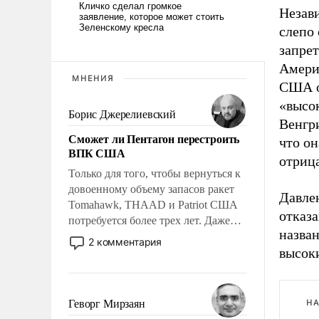
Незав
слепо
запре
Амери
МНЕНИЯ
США о
«высо
Борис Джерелиевский
Венгр
Сможет ли Пентагон перестроить
что он
ВПК США
отриц
Только для того, чтобы вернуться к
довоенному объему запасов ракет
Давлен
Tomahawk, THAAD и Patriot США
отказ
потребуется более трех лет. Даже
назва
небольшая война с Ираном
2 комментария
высок
опустошила американские
арсеналы. Сложившаяся ситуация
означает многолетний период
уязвимости США, например, перед
Геворг Мирзаян
НА
Китаем.