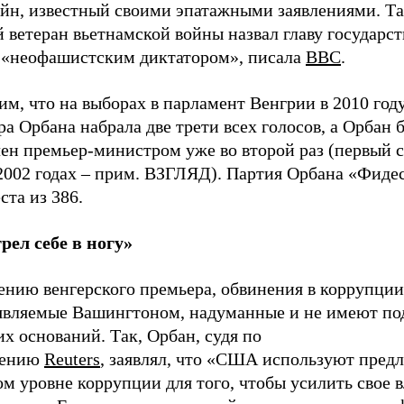
йн, известный своими эпатажными заявлениями. Так
 ветеран вьетнамской войны назвал главу государст
«неофашистским диктатором», писала
BBC
.
м, что на выборах в парламент Венгрии в 2010 год
а Орбана набрала две трети всех голосов, а Орбан 
ен премьер-министром уже во второй раз (первый с
2002 годах – прим. ВЗГЛЯД). Партия Орбана «Фидес
ста из 386.
рел себе в ногу»
ению венгерского премьера, обвинения в коррупции
являемые Вашингтоном, надуманные и не имеют по
х оснований. Так, Орбан, судя по
щению
Reuters
, заявлял, что «США используют предл
м уровне коррупции для того, чтобы усилить свое 