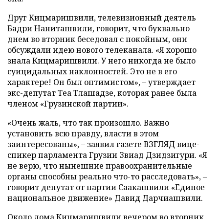
Друг Кицмаришвили, телевизионный деятель
Бадри Наниташвили, говорит, что буквально
днем во вторник беседовал с покойным, они
обсуждали идею нового телеканала. «Я хорошо
знала Кицмаришвили. У него никогда не было
суицидальных наклонностей. Это не в его
характере! Он был оптимистом»,
–
утверждает
экс-депутат Теа Тлашадзе, которая ранее была
членом «Грузинской партии».
«Очень жаль, что так произошло. Важно
установить всю правду, власти в этом
заинтересованы»,
–
заявил газете ВЗГЛЯД вице-
спикер парламента Грузии Звиад Дзидзигури. «Я
не верю, что нынешние правоохранительные
органы способны реально что-то расследовать»,
–
говорит депутат от партии Саакашвили «Единое
национальное движение» Давид Дарчиашвили.
Около дома Кицмаришвили вечером во вторник