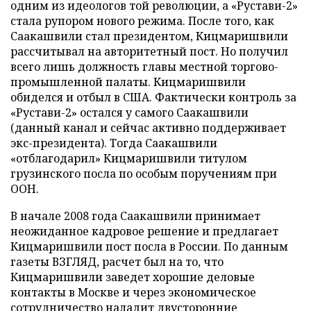
одним из идеологов той революции, а «Рустави-2»
стала рупором нового режима. После того, как
Саакашвили стал президентом, Кицмаришвили
рассчитывал на авторитетный пост. Но получил
всего лишь должность главы местной торгово-
промышленной палаты. Кицмаришвили
обиделся и отбыл в США. Фактически контроль за
«Рустави-2» остался у самого Саакашвили
(данный канал и сейчас активно поддерживает
экс-президента). Тогда Саакашвили
«отблагодарил» Кицмаришвили титулом
грузинского посла по особым поручениям при
ООН.
В начале 2008 года Саакашвили принимает
неожиданное кадровое решение и предлагает
Кицмаришвили пост посла в России. По данным
газеты ВЗГЛЯД, расчет был на то, что
Кицмаришвили заведет хорошие деловые
контакты в Москве и через экономическое
сотрудничество наладит двусторонние