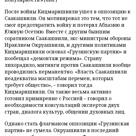
После войны Кицмаришвили ушел в оппозицию к
Саакашвили. Он мотивировал это тем, что тот не
смог предотвратить войну и потерял Абхазию и
Южную Осетию. Вместе с другим бывшим
соратником Саакашвили, экс-министром обороны
Ираклием Окруашвили, и другими политиками
Кицмаришвили основал «Грузинскую партию» и
пообещал «демонтаж режима». Страну
лихорадило, митинги против Саакашвили вообще
проводились перманентно. «Власть Саакашвили
неадекватна масштабам перемен, которых
требует общество»,
–
говорил тогда
Кицмаришвили. Он также весьма активно
готовил примирение с Россией
–
говорил о
необходимости консультаций экспертов двух
стран, диалога культур, общении духовных лиц.
Однако стать флагманом оппозиции «Грузинская
партия» не сумела. Окруашвили в последний