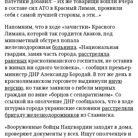
патетики добавил:
–
Их же товарищи вошли вчера
в составе сил АТО в Красный Лиман, проявили
себя с самой лучшей стороны, а эти...»
Напомним, что в ходе «зачистки» Красного
Лимана, которой так гордится Аваков, под
минометный обстрел попала
железнодорожная
больница
. «Национальная
гвардия, заняв часть города,
расстреляла
раненых
краснолиманского госпиталя, не оставив
в живых ни одного человека», – сообщил премьер-
министр ДНР Александр Бородай. В тот же день в
краснолиманском горсовете выдвинули
иную
версию
, но также заявили о гибели мирных
граждан по вине «борцов с сепаратизмом». Со
ссылкой на ополчение ДНР сообщалось, что в ходе
штурма города украинские силовики
расстреляли
бригаду железнодорожников
из Славянска.
«Вооруженные бойцы Нацгвардии заходят в дома,
проверяют документы у всех. Ищут ополченцев и