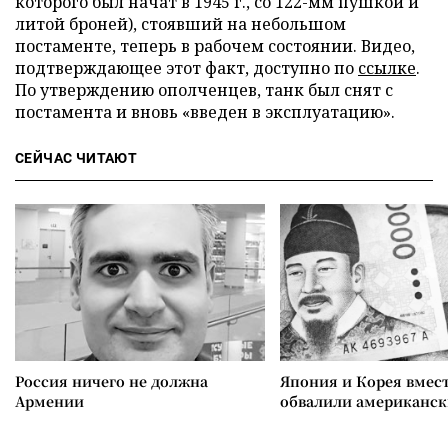
которого был начат в
19
45 г., со 122-мм пушкой и
литой броней), стоявший на небольшом
постаменте, теперь в рабочем состоянии. Видео,
подтверждающее этот факт, доступно по
ссылке
.
По утверждению ополченцев, танк был снят с
постамента и вновь «введен в эксплуатацию».
СЕЙЧАС ЧИТАЮТ
Россия ничего не должна
Япония и Корея вмес
Армении
обвалили американск