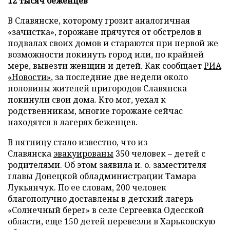
12 тысяч беженцев
В Славянске, которому грозит аналогичная
«зачистка», горожане прячутся от обстрелов в
подвалах своих домов и стараются при первой же
возможности покинуть город или, по крайней
мере, вывезти женщин и детей. Как сообщает
РИА
«Новости»
, за последние две недели около
половины жителей пригородов Славянска
покинули свои дома. Кто мог, уехал к
родственникам, многие горожане сейчас
находятся в лагерях беженцев.
В пятницу стало известно, что из
Славянска
эвакуированы
350 человек
–
детей с
родителями. Об этом заявила и. о. заместителя
главы Донецкой обладминистрации Тамара
Лукьянчук. По ее словам, 200 человек
благополучно доставлены в детский лагерь
«Солнечный берег» в селе Сергеевка Одесской
области, еще 150 детей перевезли в Харьковскую