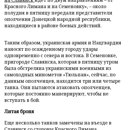
на Славянск
идет по двум направлениям
–
от
Красного Лимана и на Семеновку»,
–
около
полудня в пятницу передали представители
ополчения Донецкой народной республики,
находящиеся в районе боевых действий.
Таким образом, украинская армия и Нацгвардия
наносят по осажденному городу удары
одновременно с севера и востока. В Семеновке,
пригороде Славянска, которая в пятницу утром
была обстреляна украинскими военными из
самоходных минометов «Тюльпан», сейчас, по
данным ополченцев, находится три или четыре
танка. Они пытаются атаковать ополченцев,
которые постоянно маневрируют, чтобы не
вступать в бой.
Литая броня
Еще несколько танков замечены на въезде в
Славянск со стороны Красного Лимана.