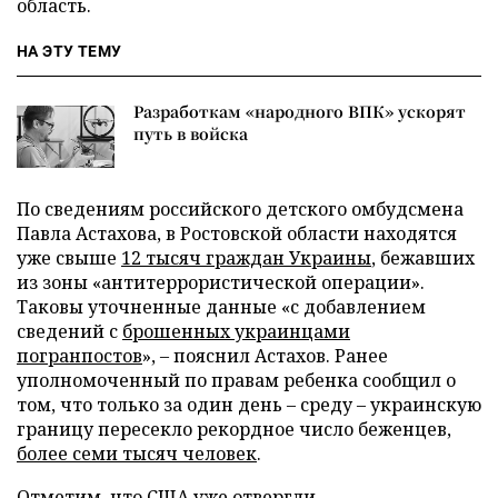
область.
НА ЭТУ ТЕМУ
Разработкам «народного ВПК» ускорят
путь в войска
По сведениям российского детского омбудсмена
Павла Астахова, в Ростовской области находятся
уже свыше
12 тысяч граждан Украины
, бежавших
из зоны «антитеррористической операции».
Таковы уточненные данные «с добавлением
сведений с
брошенных украинцами
погранпостов
»,
–
пояснил Астахов. Ранее
уполномоченный по правам ребенка сообщил о
том, что только за один день – среду
–
украинскую
границу пересекло рекордное число беженцев,
более семи тысяч человек
.
Отметим, что США уже
отвергли