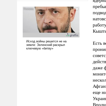
ядерн
всерьез обсуждаемой идеей.
пребы
подвод
натовс
работу
Кышты
Есть в
прони
совет
действ
даже 
монит
нескол
Афган
еще ни
Украи
Вполне