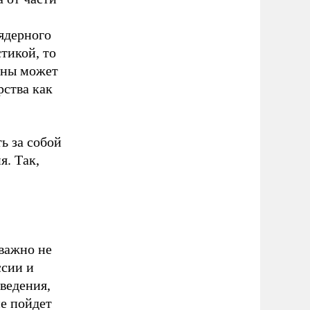
ядерного
тикой, то
ины может
рства как
ь за собой
я. Так,
важно не
ссии и
ведения,
не пойдет