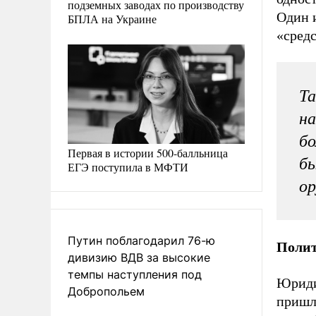
подземных заводах по производству
Один 
БПЛА на Украине
«сред
Та
на
бо
Первая в истории 500-балльница
бы
ЕГЭ поступила в МФТИ
ор
Путин поблагодарил 76-ю
Полит
дивизию ВДВ за высокие
темпы наступления под
Юриди
Добропольем
пришл