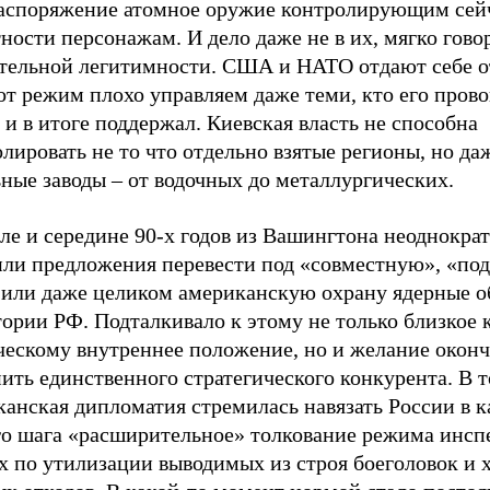
распоряжение атомное оружие контролирующим сей
ности персонажам. И дело даже не в их, мягко говор
тельной легитимности. США и НАТО отдают себе от
от режим плохо управляем даже теми, кто его пров
 и в итоге поддержал. Киевская власть не способна
лировать не то что отдельно взятые регионы, но да
ные заводы – от водочных до металлургических.
ле и середине 90-х годов из Вашингтона неоднокра
или предложения перевести под «совместную», «под
или даже целиком американскую охрану ядерные о
ории РФ. Подталкивало к этому не только близкое 
ческому внутреннее положение, но и желание оконч
ить единственного стратегического конкурента. В т
анская дипломатия стремилась навязать России в к
го шага «расширительное» толкование режима инсп
ах по утилизации выводимых из строя боеголовок и