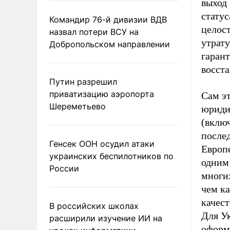
выход 
статус
Командир 76-й дивизии ВДВ
целост
назвал потери ВСУ на
утрату
Добропольском направлении
гарант
восста
Путин разрешил
приватизацию аэропорта
Сам эт
Шереметьево
юриди
(включ
после
Генсек ООН осудил атаки
Европе
украинских беспилотников по
одним 
России
многи
чем к
качест
В российских школах
Для У
расширили изучение ИИ на
оформл