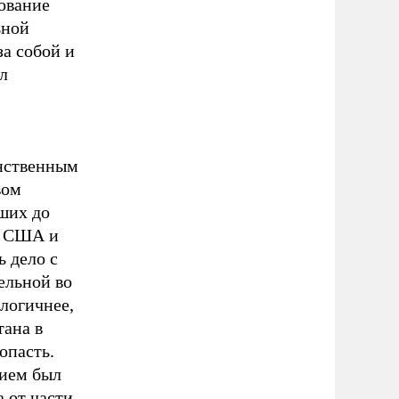
рование
ьной
за собой и
л
инственным
вом
ших до
в США и
ь дело с
ельной во
логичнее,
тана в
опасть.
жием был
 от части