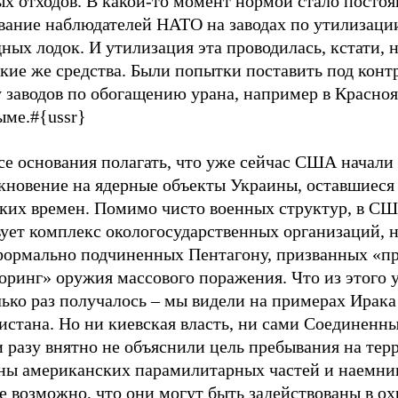
ых отходов. В какой-то момент нормой стало посто
вание наблюдателей НАТО на заводах по утилизаци
ных лодок. И утилизация эта проводилась, кстати, 
кие же средства. Были попытки поставить под конт
 заводов по обогащению урана, например в Красноя
ме.#{ussr}
се основания полагать, что уже сейчас США начали
кновение на ядерные объекты Украины, оставшиеся
ских времен. Помимо чисто военных структур, в С
ует комплекс окологосударственных организаций, н
формально подчиненных Пентагону, призванных «п
оринг» оружия массового поражения. Что из этого 
ько раз получалось – мы видели на примерах Ирака
истана. Но ни киевская власть, ни сами Соединенн
 разу внятно не объяснили цель пребывания на тер
ны американских парамилитарных частей и наемни
 возможно, что они могут быть задействованы в ох