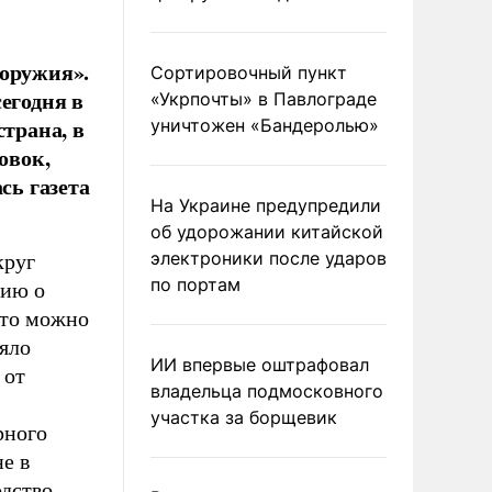
 оружия».
Сортировочный пункт
егодня в
«Укрпочты» в Павлограде
страна, в
уничтожен «Бандеролью»
овок,
сь газета
На Украине предупредили
об удорожании китайской
электроники после ударов
круг
по портам
цию о
это можно
няло
ИИ впервые оштрафовал
 от
владельца подмосковного
участка за борщевик
рного
е в
дство.