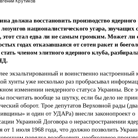
вгений Крутиков
ина должна восстановить производство ядерного
 лозунгов националистического угара, звучащих с
, этот стал едва ли не самым громким. Может ли 
остых годах отказавшаяся от сотен ракет и боегол
 стать членом элитного ядерного клуба, разбирала
ЯД.
лее экзальтированный и воинственно настроенный 
кой хунты уже несколько раз пробрасывал информа
жном изменении неядерного статуса Украины. Все 
ы посчитать вообще за шутку, если бы дело не при
еский оборот. Трое депутатов Верховной рады (два
кивщины» и один от УДАРа) внесли законопроект о
сации Украиной Договора о нераспространении яде
 от 1 июля 1968 года, что должно позволить Украин
тороннем порядке возобновить необходимое произво