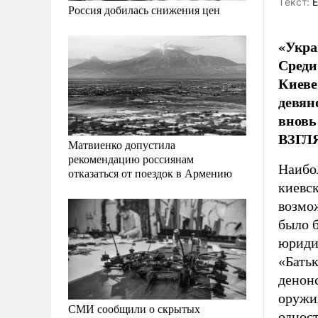
Tекст:
Е
Россия добилась снижения цен
«Укра
Среди
Киеве
девян
вновь
ВЗГЛ
Матвиенко допустила
рекомендацию россиянам
Наибо
отказаться от поездок в Армению
киевс
возмо
было б
юридич
«Бать
денон
оружия
СМИ сообщили о скрытых
однос