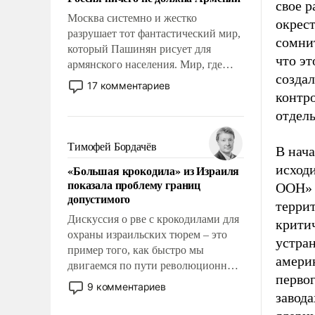
свое 
Москва системно и жестко
окрест
разрушает тот фантастический мир,
сомни
который Пашинян рисует для
что эт
армянского населения. Мир, где
создал
политические прожекты будут
17 комментариев
безусловно оплачиваться за счет
контро
российских налогоплательщиков и
отдель
где Еревану за свои поступки не
нужно отвечать.
Тимофей Бордачёв
В нача
исход
«Большая крокодила» из Израиля
показала проблему границ
ООН» 
допустимого
террит
Дискуссия о рве с крокодилами для
крити
охраны израильских тюрем – это
устран
пример того, как быстро мы
америк
двигаемся по пути революционных
перво
изменений. То, что несколько лет
9 комментариев
завод
назад было образом для
псевдонаучной фантастики, стало