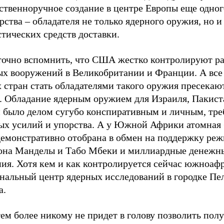
ственноручное создание в центре Европы еще одног
рства – обладателя не только ядерного оружия, но и
тических средств доставки.
точно вспомнить, что США жестко контролируют ра
ых вооружений в Великобритании и Франции. А все
 стран стать обладателями такого оружия пресекаю
. Обладание ядерным оружием для Израиля, Пакист
 было делом сугубо конспиративным и личным, тр
ых усилий и упорства. А у Южной Африки атомная
демонстративно отобрана в обмен на поддержку ре
она Манделы и Табо Мбеки и миллиардные денежн
ния. Хотя кем и как контролируется сейчас южноаф
нальный центр ядерных исследований в городке Пе
а.
ем более никому не придет в голову позволить полу