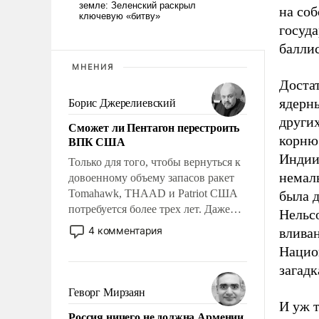
на соб
госуда
баллис
МНЕНИЯ
Доста
ядерн
Борис Джерелиевский
других
Сможет ли Пентагон перестроить
корню
ВПК США
Индии
Только для того, чтобы вернуться к
немал
довоенному объему запасов ракет
Tomahawk, THAAD и Patriot США
была 
потребуется более трех лет. Даже
Нельс
небольшая война с Ираном
4 комментария
влива
опустошила американские
Нацио
арсеналы. Сложившаяся ситуация
загадк
означает многолетний период
уязвимости США, например, перед
Геворг Мирзаян
Китаем.
И уж т
Россия ничего не должна Армении