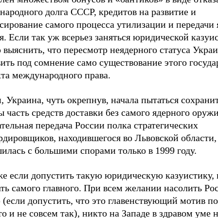
народного долга СССР, кредитов на развитие и
сирование самого процесса утилизации и передачи 
. Если так уж всерьез заняться юридической казуис
 выяснить, что пересмотр неядерного статуса Укра
ить под сомнение само существование этого госуда
кта международного права.
, Украина, чуть окрепнув, начала пытаться сохранит
ы часть средств доставки без самого ядерного оружи
тельная передача России полка стратегических
рдировщиков, находившегося во Львовской области,
илась с большими спорами только в 1999 году.
же если допустить такую юридическую казуистику, 
ть самого главного. При всем желании насолить Ро
(если допустить, что это главенствующий мотив по
то и не совсем так), никто на Западе в здравом уме 