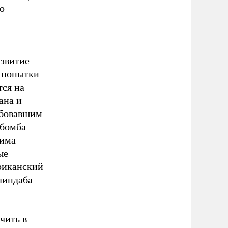
о
звитие
 попытки
тся на
ана и
ебовавшим
 бомба
жима
ые
риканский
линдаба –
чить в