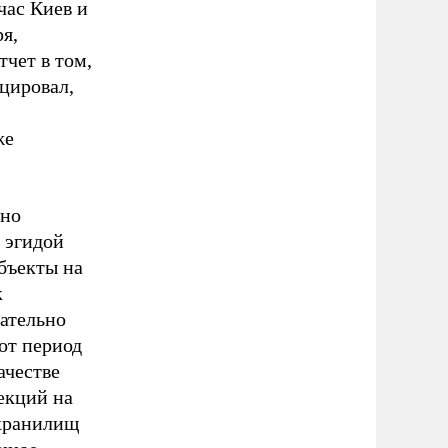
час Киев и
я,
чет в том,
оцировал,
же
тно
 эгидой
бъекты на
к
ательно
от период
ачестве
екций на
 хранилищ