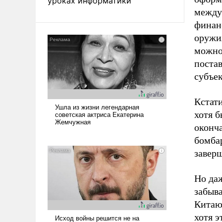
уроках информатики
между
финан
оружия
можно
постав
субъе
Кстати
хотя б
оконча
бомба
заверш
Но да
забыва
Китаю 
хотя э