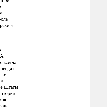
янное
и
на
роль
рске и
 с
ША
е всегда
роводить
уже
 и
ые Штаты
ритории
ков.
ране