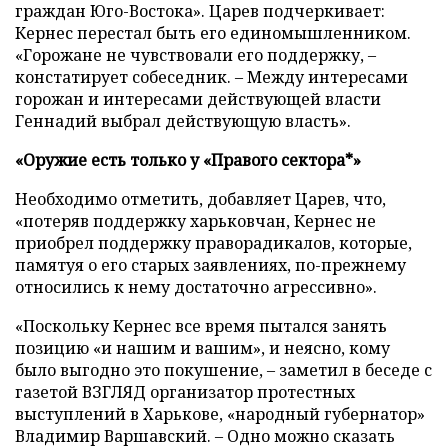
граждан Юго-Востока». Царев подчеркивает:
Кернес перестал быть его единомышленником.
«Горожане не чувствовали его поддержку,
–
констатирует собеседник. – Между интересами
горожан и интересами действующей власти
Геннадий выбрал действующую власть».
«Оружие есть только у «Правого сектора*»
Необходимо отметить, добавляет Царев, что,
«потеряв поддержку харьковчан, Кернес не
приобрел поддержку праворадикалов, которые,
памятуя о его старых заявлениях, по-прежнему
относились к нему достаточно агрессивно».
«Поскольку Кернес все время пытался занять
позицию «и нашим и вашим», и неясно, кому
было выгодно это покушение,
–
заметил в беседе с
газетой ВЗГЛЯД организатор протестных
выступлений в Харькове, «народный губернатор»
Владимир Варшавский. – Одно можно сказать