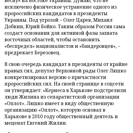
весну» на Востоке Украины. Думаю, что не
исключено физическое устранение одного из
пророссийских кандидатов в президенты
Украины. Под угрозой
–
Олег Царев, Михаил
Добкин, Юрий Бойко. Таким образом Россия сама
создаст основания для активной фазы захвата
восточных областей, чтобы остановить
«беспредел» националистов и «бандеровцев»,
–
предрекает Березовец.
В свою очередь кандидат в президенты от крайне
правых сил, депутат Верховной рады Олег Ляшко
конкретизировал версию о причастности
пророссийских сил. На своей странице в соцсети
он утверждает: «Кернеса в Харькове подстрелили
люди Жилина из сепаратистской организации
«Оплот». Ляшко имеет в виду общественную
организацию «Оплот», которую основал в
Харькове в 2010 году общественный деятель и
меценат Евгений Жилин.