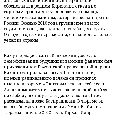
англоязычные источники, Батирашвили
обосновался в родном Биркиани, откуда по
скрытым тропам доставлял разную помощь
чеченским исламистам, которые воевали против
России. Осенью 2010 года грузинские власти
осудили его на два года за контрабанду оружия.
Отсидев год и четыре месяца, он вышел на волю и
уехал из страны.
Как утверждает сайт
«Кавказский узел»
, до
демобилизации будущий исламский фанатик был
прихожанином Грузинской православной церкви.
Как потом признавался сам Батирашвили,
идеями радикального ислама он проникся
именно в тюрьме. «Я в тюрьме сказал себе: если
Аллах поможет мне выжить за решеткой, выйдя
на свободу, я стану вести джихад во имя Его», –
рассказывал позже Батирашвили. В тюрьме он
взял себе мусульманское имя Умар. Выйдя из
тюрьмы в начале 2012 года, Тархан-Умар