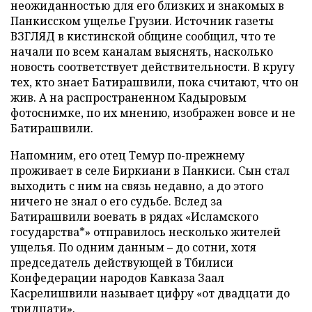
неожиданностью для его близких и знакомых в
Панкисском ущелье Грузии. Источник газеты
ВЗГЛЯД в кистинской общине сообщил, что те
начали по всем каналам выяснять, насколько
новость соответствует действительности. В кругу
тех, кто знает Батирашвили, пока считают, что он
жив. А на распространенном Кадыровым
фотоснимке, по их мнению, изображен вовсе и не
Батирашвили.
Напомним, его отец Темур по-прежнему
проживает в селе Биркиани в Панкиси. Сын стал
выходить с ним на связь недавно, а до этого
ничего не знал о его судьбе. Вслед за
Батирашвили воевать в рядах «Исламского
государства*» отправилось несколько жителей
ущелья. По одним данным – до сотни, хотя
председатель действующей в Тбилиси
Конфедерации народов Кавказа Заал
Касрелишвили называет цифру «от двадцати до
тридцати».