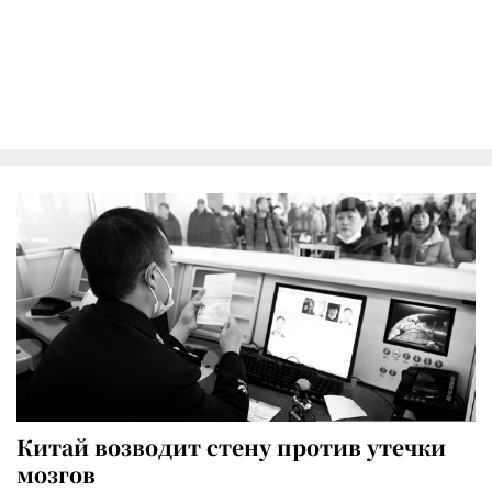
Китай возводит стену против утечки
мозгов