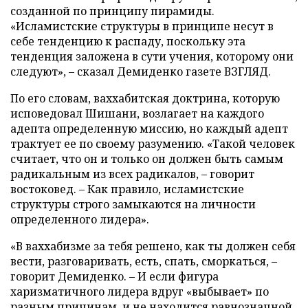
созданной по принципу пирамиды.
«Исламистские структуры в принципе несут в
себе тенденцию к распаду, поскольку эта
тенденция заложена в сути учения, которому они
следуют», – сказал Демиденко газете ВЗГЛЯД.
По его словам, ваххабитская доктрина, которую
исповедовал Шишани, возлагает на каждого
адепта определенную миссию, но каждый адепт
трактует ее по своему разумению. «Такой человек
считает, что он и только он должен быть самым
радикальным из всех радикалов, – говорит
востоковед. – Как правило, исламистские
структуры строго замыкаются на личности
определенного лидера».
«В ваххабизме за тебя решено, как ты должен себя
вести, разговаривать, есть, спать, сморкаться, –
говорит Демиденко. – И если фигура
харизматичного лидера вдруг «выбывает» по
разным причинам, и не находится равнозначной