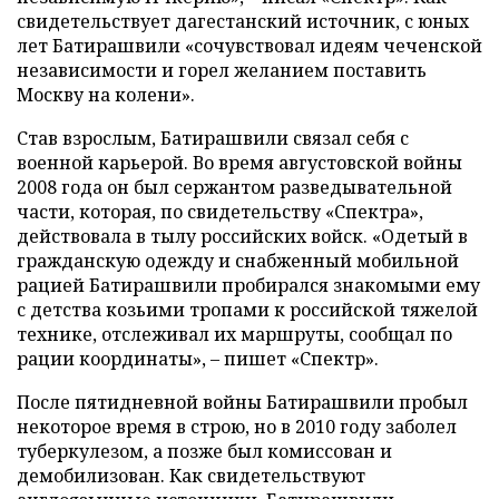
свидетельствует дагестанский источник, с юных
лет Батирашвили «сочувствовал идеям чеченской
независимости и горел желанием поставить
Москву на колени».
Став взрослым, Батирашвили связал себя с
военной карьерой. Во время августовской войны
2008 года он был сержантом разведывательной
части, которая, по свидетельству «Спектра»,
действовала в тылу российских войск. «Одетый в
гражданскую одежду и снабженный мобильной
рацией Батирашвили пробирался знакомыми ему
с детства козьими тропами к российской тяжелой
технике, отслеживал их маршруты, сообщал по
рации координаты», – пишет «Спектр».
После пятидневной войны Батирашвили пробыл
некоторое время в строю, но в 2010 году заболел
туберкулезом, а позже был комиссован и
демобилизован. Как свидетельствуют