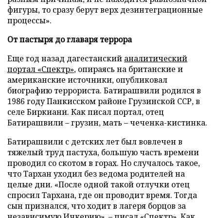
фигуры, то сразу берут верх дезинтеграционные
процессы».
От пастыря до главаря террора
Еще год назад дагестанский
аналитический
портал «Спектр»
, опираясь на британские и
американские источники, опубликовал
биографию террориста. Батирашвили родился в
1986 году Панкисском районе Грузинской ССР, в
селе Биркиани. Как писал портал, отец
Батирашвили – грузин, мать – чеченка-кистинка.
Батирашвили с детских лет был вовлечен в
тяжелый труд пастуха, большую часть времени
проводил со скотом в горах. Но случалось такое,
что Тархан уходил без ведома родителей на
целые дни. «После одной такой отлучки отец
спросил Тархана, где он проводит время. Тогда
сын признался, что ходит в лагеря борцов за
независимую Ичкерию», – писал «Спектр». Как