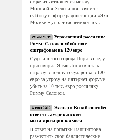
омрачить отношения между
Москвой и Хельсинки, заявил в
субботу в эфире радиостанции «Эхо
Москвы» уполномоченный по
правам ребенка России Павел
Угрожавший россиянке
Астахов.
29 авг 2012
Римме Салонен убийством
оштрафован на 120 евро
Суд финского города Пори в среду
приговорил Ярмо Линдквиста к
штрафу в пользу государства в 120
евро за угрозу на интернет-форуме
убить за 10 тыс. евро россиянку
Римму Салонен.
Эксперт: Китай способен
6 июн 2012
ответить американской
милитаризации космоса
В ответ на попытки Вашингтона
разместить свои баллистические