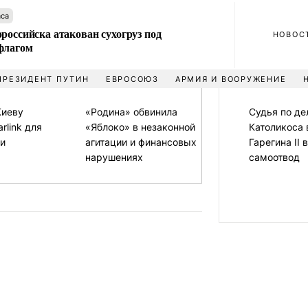
аса
российска атакован сухогруз под
НОВОС
флагом
МНЕНИЯ
ПРЕЗИДЕНТ ПУТИН
ЕВРОСОЮЗ
АРМИЯ И ВООРУЖЕНИЕ
Киеву
«Родина» обвинила
Судья по де
rlink для
«Яблоко» в незаконной
Католикоса 
ии
агитации и финансовых
Гарегина II 
нарушениях
самоотвод