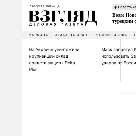
7 августа, пятница
Новость ч
Возле Ново
турецким 
УКРАИНА
АТАКА НА ИРАН
РОССИЯ И США
На Украине уничтожили
Маск запретил 
крупнейший склад
использовать Sta
средств защиты Delta
ударов по Росс
Plus