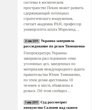
системы в космическом
пространстве Пекин может развить
сдерживающий потенциал
стратегического вооружения,
считает академик РАН, профессор
университета штата Мэриленд
Роальд Сагдеев.
Украина завершила
2 сен 2011
расследование по делам Тимошенко
Генпрокуратура Украины
завершила расследование семи
уголовных дел, заведенных по
материалам международного аудита
правительства Юлии Тимошенко,
по этим делам арестованы 10
человек и шесть объявлены в
розыск. Об этом сообщил
генпрокурор Виктор Пшонка
Суд рассмотрит
журналистам в Донецке, пишет
1 апр 2011
опекунство Салонен над сыном
«Комсомольская правда в Украине».