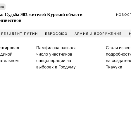
аса
а: Судьба 302 жителей Курской области
НОВОС
еизвестной
ПРЕЗИДЕНТ ПУТИН
ЕВРОСОЮЗ
АРМИЯ И ВООРУЖЕНИЕ
нтировал
Памфилова назвала
Стали изве
Единой
число участников
подробност
рательном
спецоперации на
на создател
выборах в Госдуму
Ткачука