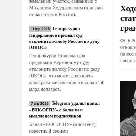
земельный участок, связанный с
Ход
Михаилом Ходорковским (признан
ста
иноагентом в России).
гра
Генпрокурор
11 апр 2025
Нидерландов призвал суд
отклонить жалобу России по делу
ФСБ Ро
ЮКОСа
отноше
(внесе
Генпрокурор Нидерландов
членов
предложил Верховному суду
России
отклонить жалобу России по делу
террор
ЮКОСа, что может сохранить
власти.
арбитражные решения о выплате 50
фигура
млрд долларов.
нестан
многие
Telegram удалил канал
7 апр 2025
Ходорк
«ВЧК-ОГПУ» с более чем
России
миллионом подписчиков
Канал «ВЧК-ОГПУ» (иноагент),
известный своими