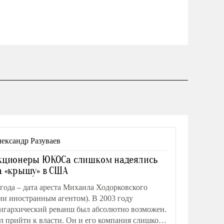
ександр Разуваев
кционеры ЮКОСа слишком надеялись
а «крышу» в США
 года – дата ареста Михаила Ходорковского
ии иностранным агентом). В 2003 году
игархический реванш был абсолютно возможен.
 прийти к власти. Он и его компания слишком