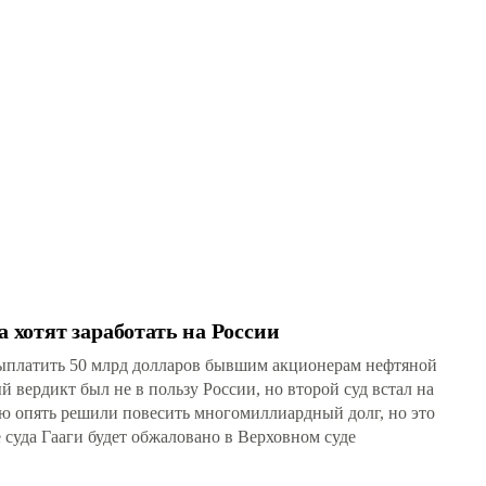
судебная тяжба?
понервничать
российских либералов?
хотят заработать на России
выплатить 50 млрд долларов бывшим акционерам нефтяной
ердикт был не в пользу России, но второй суд встал на
ю опять решили повесить многомиллиардный долг, но это
 суда Гааги будет обжаловано в Верховном суде