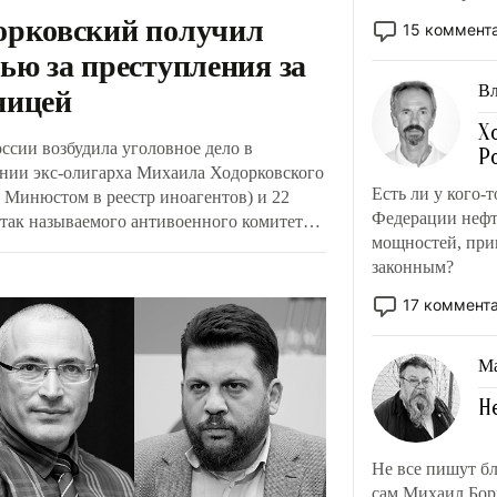
орковский получил
надеялись на «
15 коммент
тью за преступления за
ницей
В
Х
ссии возбудила уголовное дело в
Р
нии экс-олигарха Михаила Ходорковского
Есть ли у кого-
н Минюстом в реестр иноагентов) и 22
Федерации нефт
 так называемого антивоенного комитета
мощностей, при
. Их обвиняют в публичных призывах к
законным?
изму и попытке насильственного захвата
 Эксперты полагают, что для привлечения
17 коммент
нтов к ответственности потребуются
дартные ходы, но после завершения СВО
Ма
 страны, где сейчас укрываются
овский и его соратники, сами выдадут их
Н
.
Не все пишут бл
сам Михаил Бор