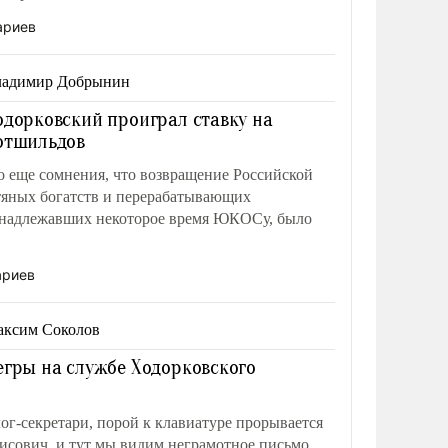
крышу» в США, но просчитались.
ариев
ладимир Добрынин
одорковский проиграл ставку на
отшильдов
то еще сомнения, что возвращение Российской
яных богатств и перерабатывающих
надлежавших некоторое время ЮКОСу, было
ариев
ксим Соколов
егры на службе Ходорковского
ог-секретари, порой к клавиатуре прорывается
исович, и тут мы видим неграмотное письмо