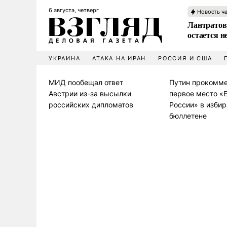
6 августа, четверг
Новость ч
Лантратов
остается н
УКРАИНА
АТАКА НА ИРАН
РОССИЯ И США
МИД пообещал ответ
Путин прокомме
Австрии из-за высылки
первое место «
российских дипломатов
России» в изби
бюллетене