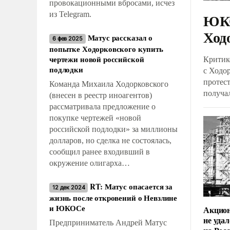
провокационными вбросами, исчез
из Telegram.
ЮКО
Ход
Матус рассказал о
6 фев 2025
попытке Ходорковского купить
чертежи новой российской
Критик
подлодки
с Ходор
протес
Команда Михаила Ходорковского
получа
(внесен в реестр иноагентов)
Выясни
рассматривала предложение о
финанс
покупке чертежей «новой
Михаил
российской подлодки» за миллионы
Навальн
долларов, но сделка не состоялась,
сотруд
сообщил ранее входивший в
окружение олигарха
предприниматель Андрей Матус.
RT: Матус опасается за
12 дек 2024
жизнь после откровений о Невзлине
и ЮКОСе
Акцио
не удал
Предприниматель Андрей Матус