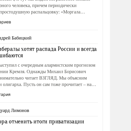
рного человека, причем периодически
простодушную распальцовку: «Моргала
ообломаю!»
ариев
дрей Бабицкий
ибералы хотят распада России и всегда
шибаются
ыступил с очередным алармистским прогнозом
ении Кремля. Однажды Михаил Борисович
 внимательно читает ВЗГЛЯД. Мы объясним
 олигарха. Пусть он сам тоже прочитает – нам
тария
уард Лимонов
ора отменить итоги приватизации