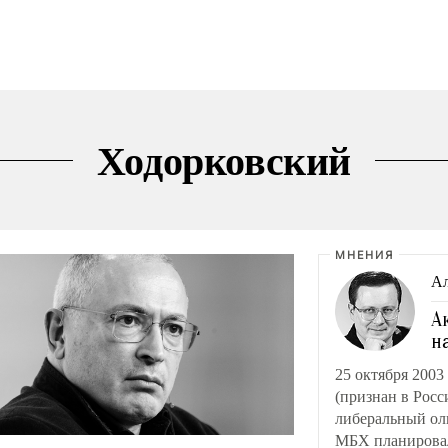
Ходорковский
МНЕНИЯ
Ал
А
н
25 октября 2003
(признан в Росс
либеральный ол
МБХ планировал