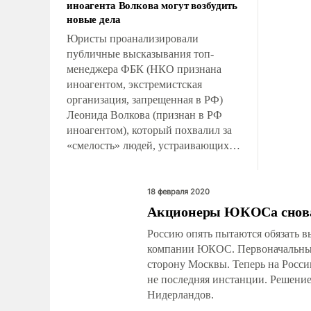
иноагента Волкова могут возбудить
долгая 
новые дела
Юристы проанализировали
публичные высказывания топ-
менеджера ФБК (НКО признана
иноагентом, экстремистская
организация, запрещенная в РФ)
Леонида Волкова (признан в РФ
иноагентом), который похвалил за
«смелость» людей, устраивающих в
России диверсии и занимающихся
саботажем.
18 февраля 2020
Акционеры ЮКОСа снова 
Россию опять пытаются обязать 
компании ЮКОС. Первоначальный в
сторону Москвы. Теперь на Росси
не последняя инстанции. Решение
Нидерландов.