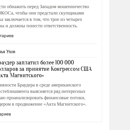
асти обнажить перед Западом мошенничество
КОСа, чтобы они предстали скупщиками
а заключается в том, что трое из четырех
вы и должны понести ответственность.
тариев
ья Ухов
раудер заплатил более 100 000
олларов за принятие Конгрессом США
Акта Магнитского»
ивности Браудера в среде американского
истеблишмента выясняется ряд интересных
гаю проанализировать финансовые потоки,
дером в продвижение «Акта Магнитского».
ариев