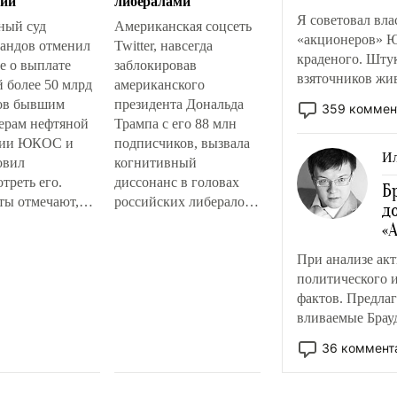
сии
либералами
Я советовал вл
ный суд
Американская соцсеть
«акционеров» Ю
андов отменил
Twitter, навсегда
краденого. Штук
е о выплате
заблокировав
взяточников жи
 более 50 млрд
американского
ов бывшим
президента Дональда
359 коммен
ерам нефтяной
Трампа с его 88 млн
нии ЮКОС и
подписчиков, вызвала
Ил
овил
когнитивный
треть его.
диссонанс в головах
Б
ты отмечают,
российских либералов.
д
д мог полностью
Те ощутили острую
«
ть решение
необходимость
При анализе акт
 инстанции и
реагировать на события
политического 
 дело раз и
в Вашингтоне, но не
фактов. Предла
а. Но вместо
смогли определиться с
вливаемые Брау
рассмотрение
линией партии. Почему
щается на
попытка взятия
36 коммент
ущий этап и
Капитолия
ся на годы. Чем
сторонниками Трампа
 закончится эта
заставила