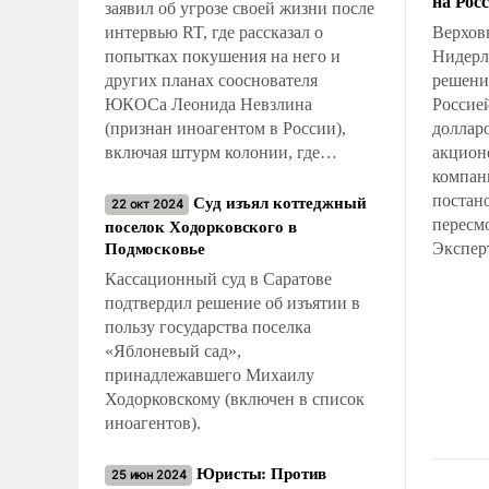
на Рос
заявил об угрозе своей жизни после
интервью RT, где рассказал о
Верхов
попытках покушения на него и
Нидерл
других планах сооснователя
решени
ЮКОСа Леонида Невзлина
Россией
(признан иноагентом в России),
доллар
включая штурм колонии, где
акцион
содержался Алексей Навальный.
компа
Суд изъял коттеджный
постан
22 окт 2024
поселок Ходорковского в
пересмо
Подмосковье
Экспер
что су
Кассационный суд в Саратове
отмени
подтвердил решение об изъятии в
первой
пользу государства поселка
закрыть
«Яблоневый сад»,
навсегд
принадлежавшего Михаилу
этого 
Ходорковскому (включен в список
возвра
иноагентов).
предыд
затянет
Юристы: Против
25 июн 2024
и когда