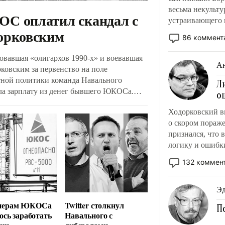
весьма некульту
С оплатил скандал с
устраивающего 
орковским
выколю! Рога п
86 коммент
овавшая «олигархов 1990-х» и воевавшая
Ан
ковским за первенство на поле
тной политики команда Навального
Л
ла зарплату из денег бывшего ЮКОСа.
о
лось, что ФБК и Навальный Live
Ходорковский в
ировались ближайшими соратниками
о скором пораж
а Ходорковского. Сам Алексей
признался, что
ый не интересовался, на что живут его
логику и ошибки
ники.
не жалко.
132 коммен
Эд
нерам ЮКОСа
Twitter столкнул
П
ось заработать
Навального с