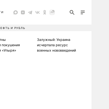
ТИ
НЕФТЬ И РУБЛЬ
стны
Залужный: Украина
и покушения
исчерпала ресурс
я «Упыря»
военных нововведений