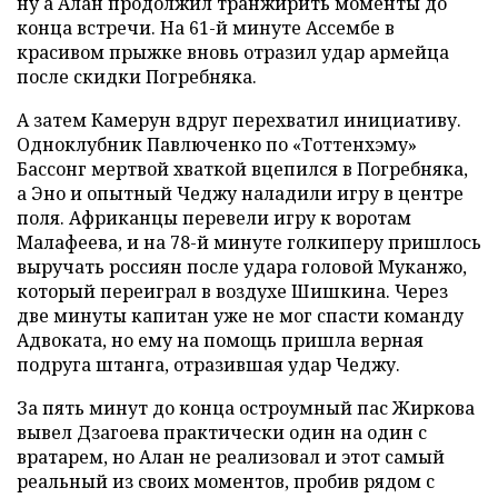
ну а Алан продолжил транжирить моменты до
конца встречи. На 61-й минуте Ассембе в
красивом прыжке вновь отразил удар армейца
после скидки Погребняка.
А затем Камерун вдруг перехватил инициативу.
Одноклубник Павлюченко по «Тоттенхэму»
Бассонг мертвой хваткой вцепился в Погребняка,
а Эно и опытный Чеджу наладили игру в центре
поля. Африканцы перевели игру к воротам
Малафеева, и на 78-й минуте голкиперу пришлось
выручать россиян после удара головой Муканжо,
который переиграл в воздухе Шишкина. Через
две минуты капитан уже не мог спасти команду
Адвоката, но ему на помощь пришла верная
подруга штанга, отразившая удар Чеджу.
За пять минут до конца остроумный пас Жиркова
вывел Дзагоева практически один на один с
вратарем, но Алан не реализовал и этот самый
реальный из своих моментов, пробив рядом с