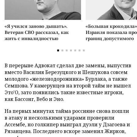
«Я учился заново дышать».
«Большая крокодила»
Ветеран СВО рассказал, как
Израиля показала пр
жить с инвалидностью
границ допустимого
В перерыве Адвокат сделал две замены, выпустив
вместо Василия Березуцкого и Шешукова совсем
молодого «железнодорожника» Бурлака, а также
Семшова. У камерунцев на второй тайм не вышел
Это'О, зато появились такие известные игроки,
как Бассонг, Вебо и Эно.
На первых минутах тайма россияне снова пошли
в атаку и несколькими ударами проверили
Ассембе, но голкипер выиграл дуэли у Дзагоева и
Рязанцева. Последнего вскоре заменил Жирков,