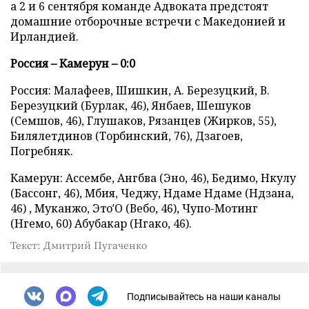
а 2 и 6 сентября команде Адвоката предстоят
домашние отборочные встречи с Македонией и
Ирландией.
Россия – Камерун – 0:0
Россия: Малафеев, Шишкин, А. Березуцкий, В.
Березуцкий (Бурлак, 46), Янбаев, Шешуков
(Семшов, 46), Глушаков, Рязанцев (Жирков, 55),
Билялетдинов (Торбинский, 76), Дзагоев,
Погребняк.
Камерун: Ассембе, Ангбва (Эно, 46), Бедимо, Нкулу
(Бассонг, 46), Мбия, Чеджу, Ндаме Ндаме (Ндзана,
46) , Муканжо, Это′О (Вебо, 46), Чупо-Мотинг
(Нгемо, 60) Абубакар (Нгако, 46).
Текст: Дмитрий Пугаченко
Подписывайтесь на наши каналы