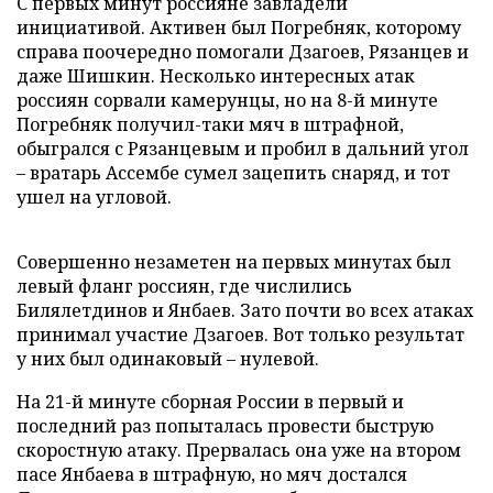
С первых минут россияне завладели
инициативой. Активен был Погребняк, которому
справа поочередно помогали Дзагоев, Рязанцев и
даже Шишкин. Несколько интересных атак
россиян сорвали камерунцы, но на 8-й минуте
Погребняк получил-таки мяч в штрафной,
обыгрался с Рязанцевым и пробил в дальний угол
– вратарь Ассембе сумел зацепить снаряд, и тот
ушел на угловой.
Совершенно незаметен на первых минутах был
левый фланг россиян, где числились
Билялетдинов и Янбаев. Зато почти во всех атаках
принимал участие Дзагоев. Вот только результат
у них был одинаковый – нулевой.
На 21-й минуте сборная России в первый и
последний раз попыталась провести быструю
скоростную атаку. Прервалась она уже на втором
пасе Янбаева в штрафную, но мяч достался