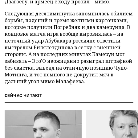
Дзагоеву, и армеец с ходу пробил – мимо.
Следующая десятиминутка запомнилась обилием
борьбы, падений и тремя желтыми карточками,
которые получили Погребняк и два камерунца. В
концовке матча игра вообще выровнялась – на
неточный удар Абубакара россияне ответили
выстрелом Билялетдинова в сетку с внешней
стороны. А на последних минутах Камерун мог
забивать – Это'О неожиданно разыграл штрафной
без свистка, выведя на отличную позицию Чупо-
Мотинга, и тот немного не докрутил мяч в
дальний угол мимо Малафеева.
СЕЙЧАС ЧИТАЮТ