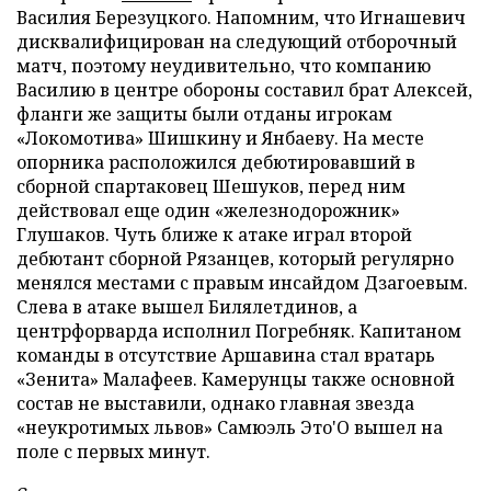
Василия Березуцкого. Напомним, что Игнашевич
дисквалифицирован на следующий отборочный
матч, поэтому неудивительно, что компанию
Василию в центре обороны составил брат Алексей,
фланги же защиты были отданы игрокам
«Локомотива» Шишкину и Янбаеву. На месте
опорника расположился дебютировавший в
сборной спартаковец Шешуков, перед ним
действовал еще один «железнодорожник»
Глушаков. Чуть ближе к атаке играл второй
дебютант сборной Рязанцев, который регулярно
менялся местами с правым инсайдом Дзагоевым.
Слева в атаке вышел Билялетдинов, а
центрфорварда исполнил Погребняк. Капитаном
команды в отсутствие Аршавина стал вратарь
«Зенита» Малафеев. Камерунцы также основной
состав не выставили, однако главная звезда
«неукротимых львов» Самюэль Это'О вышел на
поле с первых минут.