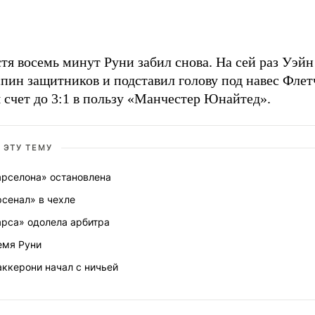
тя восемь минут Руни забил снова. На сей раз Уэй
спин защитников и подставил голову под навес Флет
 счет до 3:1 в пользу «Манчестер Юнайтед».
 ЭТУ ТЕМУ
арселона» остановлена
сенал» в чехле
арса» одолела арбитра
емя Руни
ккерони начал с ничьей