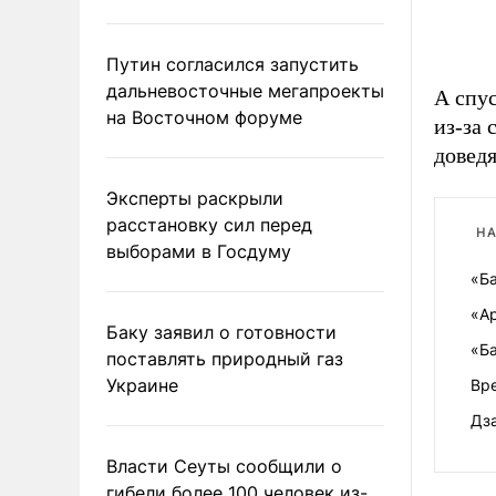
Путин согласился запустить
дальневосточные мегапроекты
А спус
на Восточном форуме
из-за 
доведя
Эксперты раскрыли
расстановку сил перед
НА
выборами в Госдуму
«Б
«Ар
Баку заявил о готовности
«Б
поставлять природный газ
Украине
Вр
Дза
Власти Сеуты сообщили о
гибели более 100 человек из-