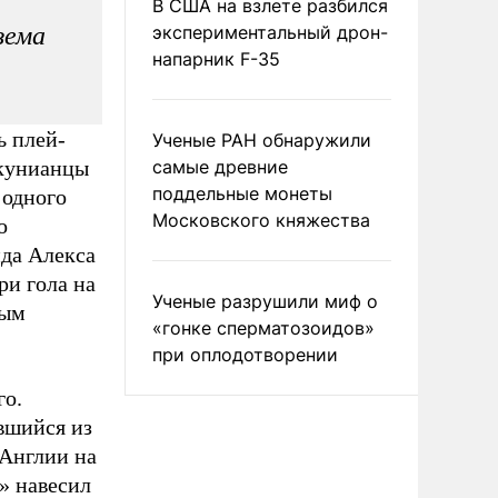
В США на взлете разбился
зема
экспериментальный дрон-
напарник F-35
 плей-
Ученые РАН обнаружили
нкунианцы
самые древние
поддельные монеты
 одного
Московского княжества
о
нда Алекса
ри гола на
Ученые разрушили миф о
ным
«гонке сперматозоидов»
при оплодотворении
го.
вшийся из
 Англии на
» навесил