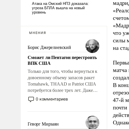
мадри
«Реал
счетом
«Мадр
что уж
МНЕНИЯ
силы 
на ста
Борис Джерелиевский
Сможет ли Пентагон перестроить
Первы
ВПК США
матча 
Только для того, чтобы вернуться к
создал
довоенному объему запасов ракет
Tomahawk, THAAD и Patriot США
В кон
потребуется более трех лет. Даже
отрезо
небольшая война с Ираном
0 комментариев
47-й м
опустошила американские
почти 
арсеналы. Сложившаяся ситуация
дейст
означает многолетний период
Однак
уязвимости США, например, перед
Геворг Мирзаян
Китаем.