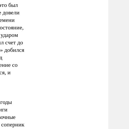
это был
е довели
ремени
остояние,
 ударом
л счет до
» добился
д
ение со
ся, и
 годы
иги
вочные
й соперник