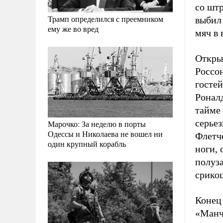
со шт
Трамп определился с преемником
выбил 
ему же во вред
мяч в 
Откры
Россон
гостей
Роналд
тайме 
серьез
Марочко: За неделю в порты
Одессы и Николаева не вошел ни
Флетче
один крупный корабль
ноги,
полуза
срикош
Конец 
«Манче