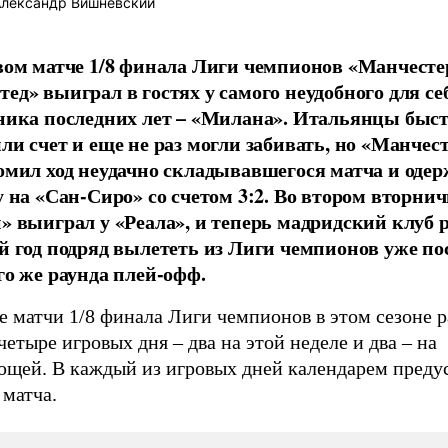
лександр Вишневский
вом матче 1/8 финала Лиги чемпионов «Манчесте
ед» выиграл в гостях у самого неудобного для се
ника последних лет – «Милана». Итальянцы быс
ли счет и еще не раз могли забивать, но «Манчес
омил ход неудачно складывавшегося матча и оде
у на «Сан-Сиро» со счетом 3:2. Во втором вторни
» выиграл у «Реала», и теперь мадридский клуб 
й год подряд вылететь из Лиги чемпионов уже по
го же раунда плей-офф.
е матчи 1/8 финала Лиги чемпионов в этом сезоне 
четыре игровых дня – два на этой неделе и два – на
ющей. В каждый из игровых дней календарем преду
 матча.