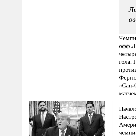
Ли
ов
Чемпи
офф Л
четыр
гола. 
проти
Фергю
«Сан-
матче
Начал
Настр
Амери
чемпи