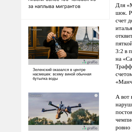
Для «М
за наплыва мигрантов
шок. Р
счет д
италья
откви
пяткой
3:2 в 
на «Са
Траффо
счетом
«Манч
А вот 
наруше
посто
чемпи
ровно