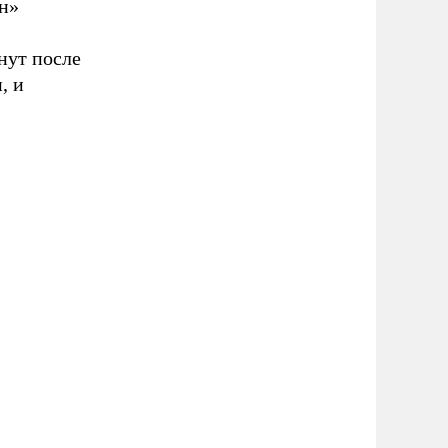
н»
нут после
, и