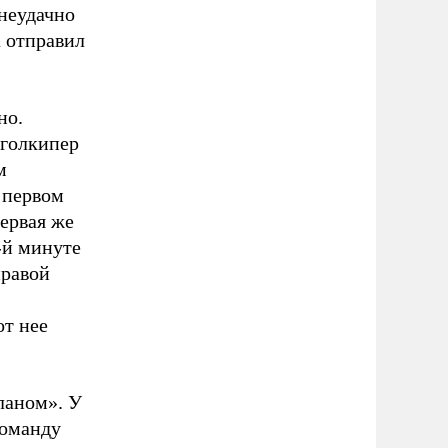
неудачно
а отправил
но.
 голкипер
м
 первом
ервая же
-й минуте
правой
от нее
ланом». У
команду