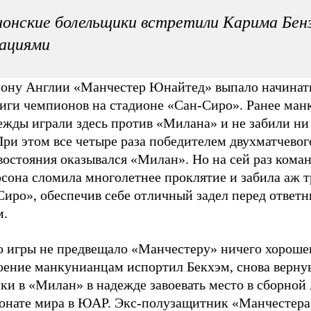
онские болельщики встретили Карима Бен
ациями
ону Англии «Манчестер Юнайтед» выпало начинать
иги чемпионов на стадионе «Сан-Сиро». Ранее ма
ежды играли здесь против «Милана» и не забили ни
При этом все четыре раза победителем двухматчевог
востояния оказывался «Милан». Но на сей раз кома
сона сломила многолетнее проклятие и забила аж т
Сиро», обеспечив себе отличный задел перед ответ
м.
о игры не предвещало «Манчестеру» ничего хороше
оение манкунианцам испортил Бекхэм, снова верну
ки в «Милан» в надежде завоевать место в сборной
онате мира в ЮАР. Экс-полузащитник «Манчестера