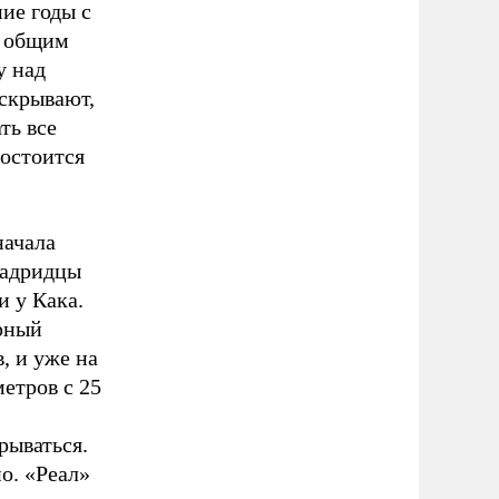
ие годы с
с общим
у над
 скрывают,
ть все
остоится
начала
мадридцы
и у Кака.
рный
, и уже на
етров с 25
рываться.
о. «Реал»