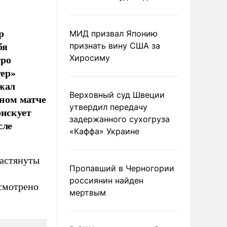
р
МИД призвал Японию
бя
признать вину США за
тро
Хиросиму
тер»
ржал
Верховный суд Швеции
чном матче
утвердил передачу
рискует
задержанного сухогруза
сле
«Каффа» Украине
растянуты
Пропавший в Черногории
россиянин найден
смотрено
мертвым