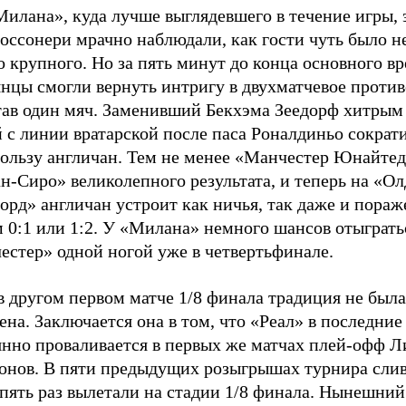
илана», куда лучше выглядевшего в течение игры, 
оссонери мрачно наблюдали, как гости чуть было н
о крупного. Но за пять минут до конца основного в
нцы смогли вернуть интригу в двухматчевое против
тав один мяч. Заменивший Бекхэма Зеедорф хитрым
 с линии вратарской после паса Роналдиньо сократи
пользу англичан. Тем не менее «Манчестер Юнайтед
н-Сиро» великолепного результата, и теперь на «Ол
рд» англичан устроит как ничья, так даже и пораж
 0:1 или 1:2. У «Милана» немного шансов отыграть
естер» одной ногой уже в четвертьфинале.
в другом первом матче 1/8 финала традиция не была
на. Заключается она в том, что «Реал» в последние
янно проваливается в первых же матчах плей-офф Л
онов. В пяти предыдущих розыгрышах турнира сли
 пять раз вылетали на стадии 1/8 финала. Нынешни