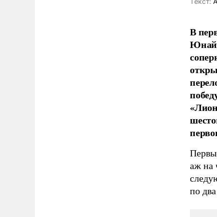
Tекст:
А
В пер
Юнайт
сопер
откры
перел
побед
«Лион
шесто
перво
Первы
аж на 
следу
по два