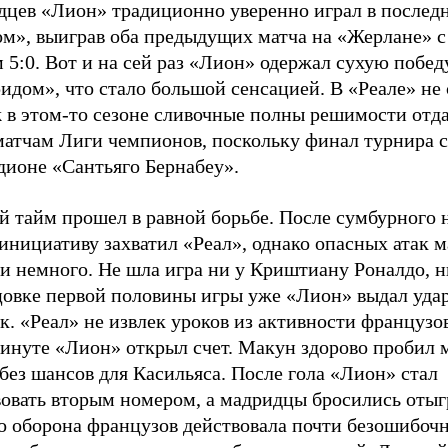
дцев «Лион» традиционно уверенно играл в последн
ом», выиграв оба предыдущих матча на «Жерлане» 
 5:0. Вот и на сей раз «Лион» одержал сухую побед
идом», что стало большой сенсацией. В «Реале» не
 в этом-то сезоне сливочные полны решимости отда
матчам Лиги чемпионов, поскольку финал турнира с
дионе «Сантьяго Бернабеу».
й тайм прошел в равной борьбе. После сумбурного 
инициативу захватил «Реал», однако опасных атак 
и немного. Не шла игра ни у Криштиану Роналдо, н
цовке первой половины игры уже «Лион» выдал уда
к. «Реал» не извлек уроков из активности французов
инуте «Лион» открыл счет. Макун здорово пробил м
без шансов для Касильяса. После гола «Лион» стал
вовать вторым номером, а мадридцы бросились отыг
о оборона французов действовала почти безошибочн