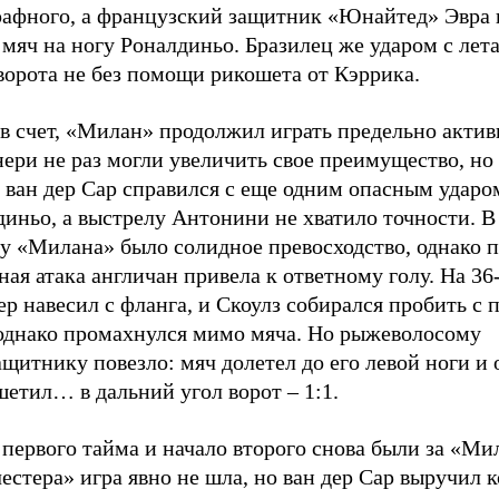
рафного, а французский защитник «Юнайтед» Эвра 
мяч на ногу Роналдиньо. Бразилец же ударом с лет
ворота не без помощи рикошета от Кэррика.
в счет, «Милан» продолжил играть предельно актив
ери не раз могли увеличить свое преимущество, но
 ван дер Сар справился с еще одним опасным ударо
иньо, а выстрелу Антонини не хватило точности. В
у «Милана» было солидное превосходство, однако п
ная атака англичан привела к ответному голу. На 36
р навесил с фланга, и Скоулз собирался пробить с 
 однако промахнулся мимо мяча. Но рыжеволосому
щитнику повезло: мяч долетел до его левой ноги и 
етил… в дальний угол ворот – 1:1.
первого тайма и начало второго снова были за «Ми
стера» игра явно не шла, но ван дер Сар выручил 