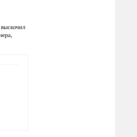
н выскочил
чера,