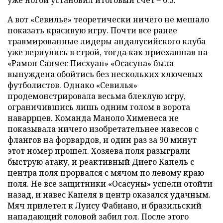
уже ногой установил итоговый счет – 0:3.
А вот «Севилье» теоретически ничего не мешало
показать красивую игру. Почти все ранее
травмированные лидеры андалусийского клуба
уже вернулись в строй, тогда как приехавшая на
«Рамон Санчес Писхуан» «Осасуна» была
вынуждена обойтись без нескольких ключевых
футболистов. Однако «Севилья»
продемонстрировала весьма блеклую игру,
ограничившись лишь одним голом в ворота
наваррцев. Команда Маноло Хименеса не
показывала ничего изобретательнее навесов с
флангов на форвардов, и один раз за 90 минут
этот номер прошел. Хозяева поля разыграли
быструю атаку, и реактивный Диего Капель с
центра поля прорвался с мячом по левому краю
поля. Не все защитники «Осасуны» успели отойти
назад, и навес Капеля в центр оказался удачным.
Мяч прилетел к Луису Фабиано, и бразильский
нападающий головой забил гол. После этого