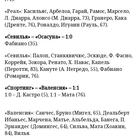
«Реал»: Касильяс, Арбелоа, Гарай, Рамос, Марсело,
Л. Диарра, Алонсо (М. Диарра, 73), Гранеро, Кака
(Дренте, 76), Роналдо, Игуаин (Рауль, 67).
«Севилья» – «Осасуна» – 1:0
Фабиано (35).
«Севилья»: Палоп, Станкявичюс, Эскюде, Ф. Фасио,
Коррейя, Зокора, Ренато, Х. Навас, Капель
(Перотти, 83), Кануте (А. Негредо, 55), Фабиано
(Ромарик, 76).
«Спортинг» – «Валенсия» – 1:1
1:0 – Д. Кастро (5), 1:1 – Мата (76).
«Валенсия»: Санчес, Бруно (Мигел, 65), Деальберт
Ибаньес, Марчена, Матье, Альбельда, Банега, П.
Эрнандес (Домингес, 64), Сильва, Мата (Хоакин,
84), Вилья.