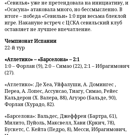
«Севилья» уже не претендовала на инициативу, и
«Осасуна» атаковала много, но бессмысленно. В
итоге – победа «Севильи» 1:0 при весьма блеклой
игре. Накануне встреч с ЦСКА севильский клуб
оставляет не лучшее впечатление.
Чемпионат Испании
22-й тур
«Атлетико» – «Барселона» – 2:1
1:0 – Форлан (9), 2:0 – Симао (22), 2:1 – Ибрагимович
(27).
«Атлетико»: Де Хеа, Уйфалуши, А. Домингес ,
Переа, А. Лопес, Ассунсао, Тиагу, Симао, Рейес
Кальдерон (Х. Валера, 88), Агуэро (Бальде, 90),
Форлан (Хурадо, 82).
«Барселона»: Вальдес, Джеффрен (Бартра, 61),
Милито, Пуйоль, Максвелл, Хави (Кркич, 78),
Бускетс, С. Кейта (Педро, 8), Месси, Ибрагимович,