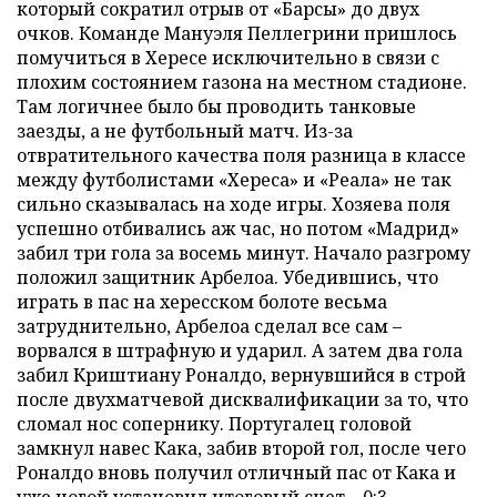
который сократил отрыв от «Барсы» до двух
очков. Команде Мануэля Пеллегрини пришлось
помучиться в Хересе исключительно в связи с
плохим состоянием газона на местном стадионе.
Там логичнее было бы проводить танковые
заезды, а не футбольный матч. Из-за
отвратительного качества поля разница в классе
между футболистами «Хереса» и «Реала» не так
сильно сказывалась на ходе игры. Хозяева поля
успешно отбивались аж час, но потом «Мадрид»
забил три гола за восемь минут. Начало разгрому
положил защитник Арбелоа. Убедившись, что
играть в пас на хересском болоте весьма
затруднительно, Арбелоа сделал все сам –
ворвался в штрафную и ударил. А затем два гола
забил Криштиану Роналдо, вернувшийся в строй
после двухматчевой дисквалификации за то, что
сломал нос сопернику. Португалец головой
замкнул навес Кака, забив второй гол, после чего
Роналдо вновь получил отличный пас от Кака и