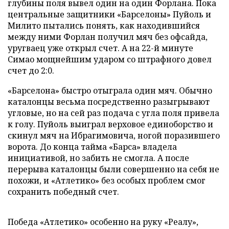
глубины поля вывел один на один Форлана. Пока
центральные защитники «Барселоны» Пуйоль и
Милито пытались понять, как находившийся
между ними Форлан получил мяч без офсайда,
уругваец уже открыл счет. А на 22-й минуте
Симао мощнейшим ударом со штрафного довел
счет до 2:0.
«Барселона» быстро отыграла один мяч. Обычно
каталонцы весьма посредственно разыгрывают
угловые, но на сей раз подача с угла поля привела
к голу. Пуйоль выиграл верховое единоборство и
скинул мяч на Ибрагимовича, ногой поразившего
ворота. До конца тайма «Барса» владела
инициативой, но забить не смогла. А после
перерыва каталонцы были совершенно на себя не
похожи, и «Атлетико» без особых проблем смог
сохранить победный счет.
Победа «Атлетико» особенно на руку «Реалу»,