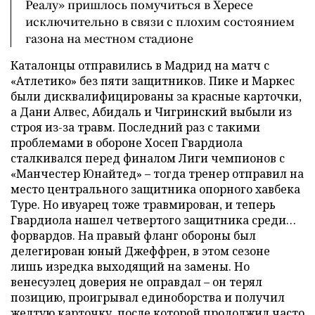
Реалу» пришлось помучиться в Хересе
исключительно в связи с плохим состоянием
газона на местном стадионе
Каталонцы отправились в Мадрид на матч с
«Атлетико» без пяти защитников. Пике и Маркес
были дисквалифицированы за красные карточки,
а Дани Алвес, Абидаль и Чигринский выбыли из
строя из-за травм. Последний раз с такими
проблемами в обороне Хосеп Гвардиола
сталкивался перед финалом Лиги чемпионов с
«Манчестер Юнайтед» – тогда тренер отправил на
место центрального защитника опорного хавбека
Туре. Но ивуарец тоже травмирован, и теперь
Гвардиола нашел четвертого защитника среди…
форвардов. На правый фланг обороны был
делегирован юный Джеффрен, в этом сезоне
лишь изредка выходящий на замены. Но
венесуэлец доверия не оправдал – он терял
позицию, проигрывал единоборства и получил
желтую карточку, после которой продолжил часто