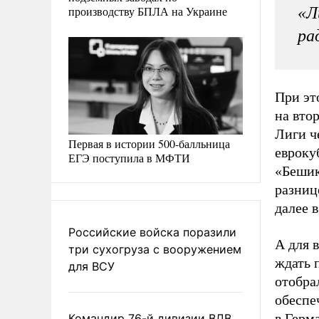
производству БПЛА на Украине
«Л
ра
При эт
на вто
Лиги ч
Первая в истории 500-балльница
евроку
ЕГЭ поступила в МФТИ
«Бешик
разнице
далее 
Российские войска поразили
А для 
три сухогруза с вооружением
ждать 
для ВСУ
отобра
обеспе
в Герм
Командир 76-й дивизии ВДВ