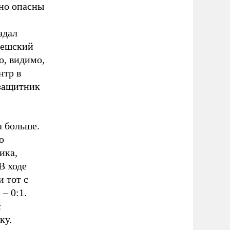
нно опасны
здал
Чешский
о, видимо,
нтр в
 защитник
а больше.
о
ика,
В ходе
и тот с
– 0:1.
с
ку.