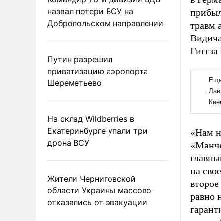
назвал потери ВСУ на
прибыл
Добропольском направлении
травм 
Видича
Гиггза
Путин разрешил
приватизацию аэропорта
Шереметьево
На склад Wildberries в
Екатеринбурге упали три
«Нам н
дрона ВСУ
«Манче
главны
на сво
Жители Черниговской
второе
области Украины массово
равно 
отказались от эвакуации
гарант