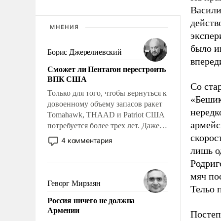
Васили
действ
МНЕНИЯ
экспер
было и
Борис Джерелиевский
вперед
Сможет ли Пентагон перестроить
ВПК США
Со ста
Только для того, чтобы вернуться к
«Бешик
довоенному объему запасов ракет
нередк
Tomahawk, THAAD и Patriot США
армейс
потребуется более трех лет. Даже
скорос
небольшая война с Ираном
4 комментария
опустошила американские
лишь о
арсеналы. Сложившаяся ситуация
Родриг
означает многолетний период
мяч по
уязвимости США, например, перед
Геворг Мирзаян
Тельо 
Китаем.
Россия ничего не должна
Армении
Постеп