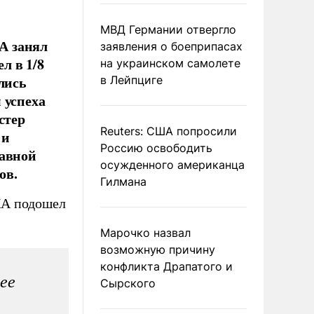
МВД Германии отвергло
А занял
заявления о боеприпасах
л в 1/8
на украинском самолете
лись
в Лейпциге
 успеха
стер
Reuters: США попросили
 и
Россию освободить
лавной
осужденного американца
ов.
Гилмана
КА подошел
Марочко назвал
возможную причину
конфликта Драпатого и
ее
Сырского