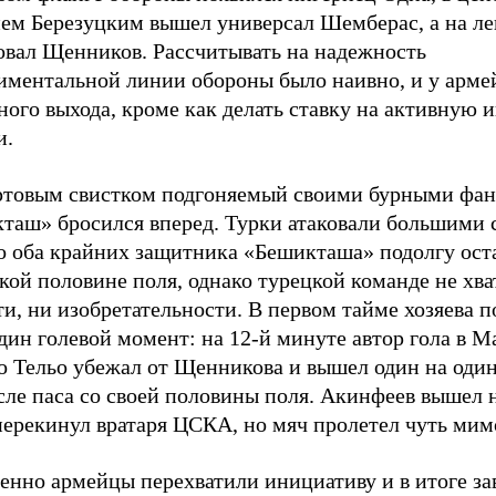
ем Березуцким вышел универсал Шемберас, а на ле
овал Щенников. Рассчитывать на надежность
иментальной линии обороны было наивно, и у арме
ного выхода, кроме как делать ставку на активную и
и.
ртовым свистком подгоняемый своими бурными фа
таш» бросился вперед. Турки атаковали большими 
о оба крайних защитника «Бешикташа» подолгу ост
кой половине поля, однако турецкой команде не хва
ти, ни изобретательности. В первом тайме хозяева п
дин голевой момент: на 12-й минуте автор гола в М
о Тельо убежал от Щенникова и вышел один на один
сле паса со своей половины поля. Акинфеев вышел н
перекинул вратаря ЦСКА, но мяч пролетел чуть мим
енно армейцы перехватили инициативу и в итоге з