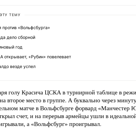
 ЭТУ ТЕМУ
я против «Вольфсбурга»
 да дело сборной
иновый год
А открывает, «Рубин» повелевает
алдо везде успел
аря голу Красича ЦСКА в турнирной таблице в реж
на второе место в группе. А буквально через минуту
ельном матче в Вольфсбурге форвард «Манчестер 
ткрыл счет, и на перерыв армейцы ушли в идеально
игрывали, а «Вольфсбург» проигрывал.