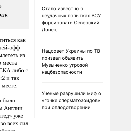
ь
Стало известно о
рик
неудачных попытках ВСУ
форсировать Северский
Донец
титься как
плей-офф
Нацсовет Украины по ТВ
ылететь из
призвал объявить
о места
Музыченко угрозой
ЦСКА либо с
нацбезопасности
:2 и так
 месте.
Ученые разрушили миф о
о было
«гонке сперматозоидов»
при оплодотворении
ы Англии
йтед» уже
зо всех сил
айтед»