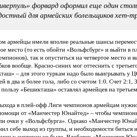
иверпуль» форвард оформил еще один стол
достный для армейских болельщиков хет-т
ом армейцы имели вполне реальные шансы перемес
рое место (то есть обойти «Вольфсбург» и выйти в 
емпионов), так и опуститься на четвертое место и в
бков вообще. Красно-синих мог оттеснить с третьег
таш» – для этого туркам надо было выигрывать у 
й в два и более гола, либо со счетом 1:0. Счет 2:1, 3
в пользу «Бешикташа» оставлял армейцев на третьем
выхода в плей-офф Лиги чемпионов армейцам нужн
помощи от «Манчестер Юнайтед» – чтобы чемпион
ли очки у «Вольфсбурга». Однако «Манчестер Юна
чил себе выход из группы, и необходимости биться и
ании у англичан не было. Вдобавок «Манчестер Юн