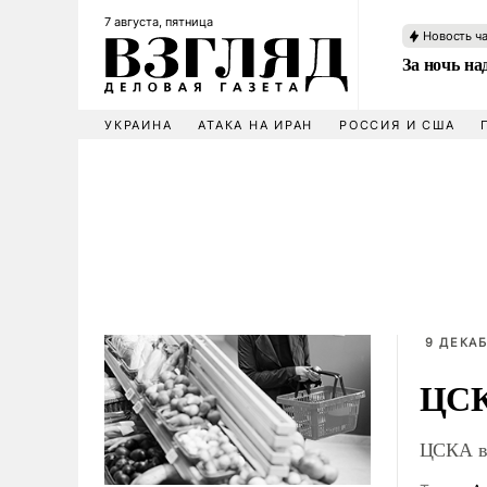
7 августа, пятница
Новость ч
За ночь н
УКРАИНА
АТАКА НА ИРАН
РОССИЯ И США
9 ДЕКАБ
ЦСК
ЦСКА вп