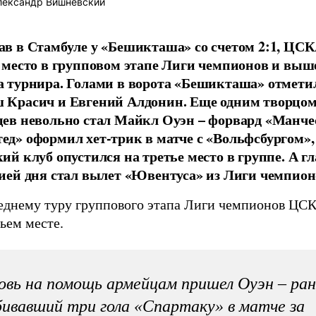
ександр Вишневский
в в Стамбуле у «Бешикташа» со счетом 2:1, ЦСК
 место в групповом этапе Лиги чемпионов и выше
 турнира. Голами в ворота «Бешикташа» отмети
Красич и Евгений Алдонин. Еще одним творцом
ев невольно стал Майкл Оуэн – форвард «Манче
д» оформил хет-трик в матче с «Вольфсбургом»,
ий клуб опустился на третье место в группе. А г
ией дня стал вылет «Ювентуса» из Лиги чемпион
еднему туру группового этапа Лиги чемпионов ЦС
тьем месте.
овь на помощь армейцам пришел Оуэн – ран
бивавший три гола «Спартаку» в матче за