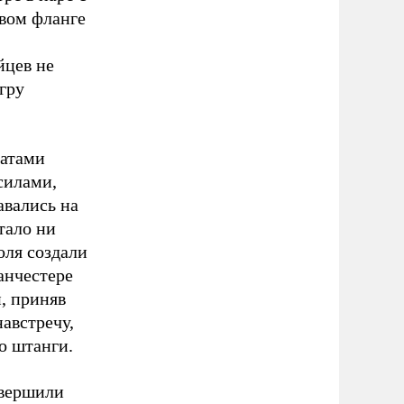
вом фланге
йцев не
гру
натами
силами,
авались на
тало ни
оля создали
анчестере
, приняв
австречу,
о штанги.
авершили