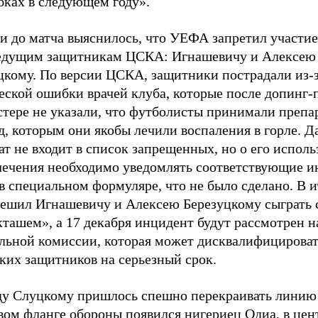
бках в следующем году».
ки до матча выяснилось, что УЕФА запретил участие
едущим защитникам ЦСКА: Игнашевичу и Алексею
цкому. По версии ЦСКА, защитники пострадали из-
еской ошибки врачей клуба, которые после допинг-
тере не указали, что футболисты принимали препа
д, которым они якобы лечили воспаления в горле. 
ат не входит в список запрещенных, но о его исполь
лечения необходимо уведомлять соответствующие и
 специальном формуляре, что не было сделано. В 
решил Игнашевичу и Алексею Березуцкому сыграть 
ташем», а 17 декабря инцидент будут рассмотрен н
льной комиссии, которая может дисквалифицироват
ких защитников на серьезный срок.
у Слуцкому пришлось спешно перекраивать линию
вом фланге обороны появился нигериец Одиа, в цент