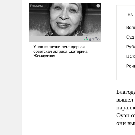
обсуждаемой идеей.
НА
Вол
Суд
Руб
ЦСК
Рон
Благод
вышел 
паралл
Оуэн о
они вы