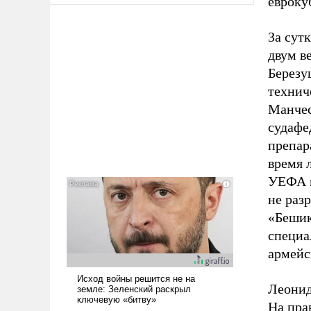
евроку
За сут
двум в
Березу
технич
Манчес
судафе
препар
время 
УЕФА в
не раз
«Бешик
специа
армейс
Леонид
На пра