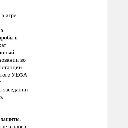
 в игре
за
пробы в
рат
Данный
зовании во
нстанции
итоге УЕФА
с
а заседании
ь
 защиты.
ре в паре с