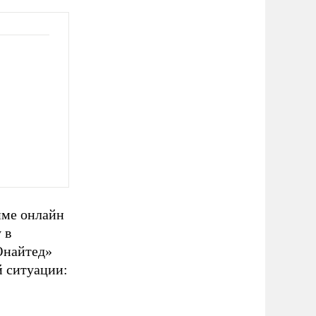
име онлайн
 в
Юнайтед»
й ситуации: