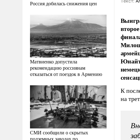
Tекст:
Ал
Россия добилась снижения цен
Выигра
второе
финала
Милош 
армейц
Юнайте
Матвиенко допустила
рекомендацию россиянам
немецк
отказаться от поездок в Армению
сенсац
К посл
на тре
Вн
СМИ сообщили о скрытых
за
подземных заводах по