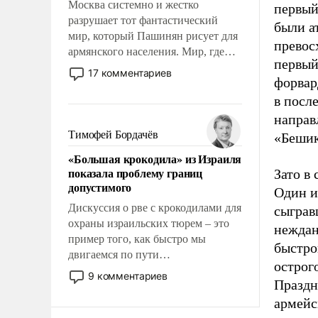
Москва системно и жестко
первый
разрушает тот фантастический
были а
мир, который Пашинян рисует для
превос
армянского населения. Мир, где
первый
политические прожекты будут
17 комментариев
форвар
безусловно оплачиваться за счет
российских налогоплательщиков и
в посл
где Еревану за свои поступки не
направ
нужно отвечать.
Тимофей Бордачёв
«Бешик
«Большая крокодила» из Израиля
показала проблему границ
Зато в
допустимого
Один и
Дискуссия о рве с крокодилами для
сыграв
охраны израильских тюрем – это
неждан
пример того, как быстро мы
быстро
двигаемся по пути
острог
революционных изменений. То,
9 комментариев
Праздн
что несколько лет назад было
армейс
образом для псевдонаучной
фантастики, стало всерьез