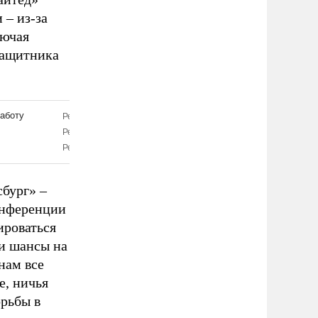
– из-за
лючая
защитника
сбург» –
онференции
ироваться
ои шансы на
нам все
е, ничья
орьбы в