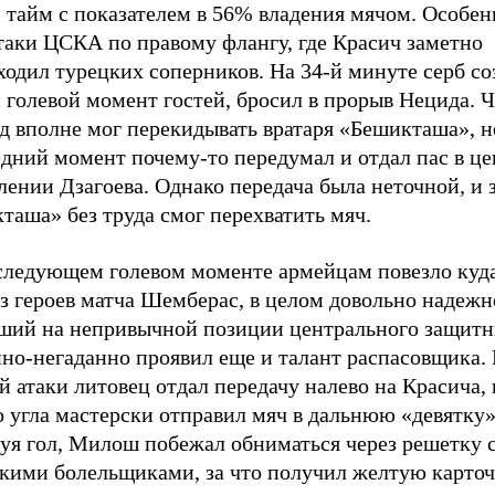
 тайм с показателем в 56% владения мячом. Особе
таки ЦСКА по правому флангу, где Красич заметно
ходил турецких соперников. На 34-й минуте серб со
 голевой момент гостей, бросил в прорыв Нецида. 
д вполне мог перекидывать вратаря «Бешикташа», н
едний момент почему-то передумал и отдал пас в це
лении Дзагоева. Однако передача была неточной, и
таша» без труда смог перехватить мяч.
 следующем голевом моменте армейцам повезло куд
з героев матча Шемберас, в целом довольно надежн
ший на непривычной позиции центрального защитн
но-негаданно проявил еще и талант распасовщика. 
й атаки литовец отдал передачу налево на Красича, 
о угла мастерски отправил мяч в дальнюю «девятку» 
уя гол, Милош побежал обниматься через решетку 
кими болельщиками, за что получил желтую карточ