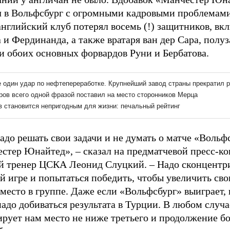
 в Вольфсбург с огромными кадровыми проблемами 
английский клуб потерял восемь (!) защитников, вк
 и Фердинанда, а также вратаря ван дер Сара, полу
 и обоих основных форвардов Руни и Бербатова.
адо решать свои задачи и не думать о матче «Вольф
стер Юнайтед», – сказал на предматчевой пресс-к
й тренер ЦСКА Леонид Слуцкий. – Надо сконцентр
ей игре и попытаться победить, чтобы увеличить св
 место в группе. Даже если «Вольфсбург» выиграет, 
надо добиваться результата в Турции. В любом случа
ирует нам место не ниже третьего и продолжение б