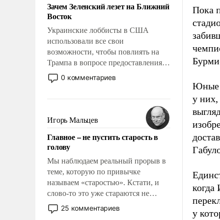
Зачем Зеленский лезет на Ближний
Пока 
Восток
стади
Украинские лоббисты в США
забивш
использовали все свои
чемпи
возможности, чтобы повлиять на
Бурмис
Трампа в вопросе предоставления
вооружений своим нанимателям.
0 комментариев
Вероятно, кому-то из тех, кто
Юные 
консультирует Киев, пришла в
у них,
голову мысль: хорошо бы
выгляд
продемонстрировать, что Украина
Игорь Мальцев
изобре
вступила в вооруженное
Главное – не пустить старость в
достав
противостояние с Ираном.
голову
Габуло
Мы наблюдаем реальный прорыв в
теме, которую по привычке
Единст
называем «старостью». Кстати, и
когда
слово-то это уже стараются не
перекл
использовать – так же, как «бабка»,
25 комментариев
у кото
«дед», – хотя бы в образованной