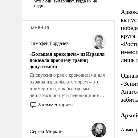
Адвока
выпус
побед
МНЕНИЯ
круга.
«Рост
Тимофей Бордачёв
имеющ
«Большая крокодила» из Израиля
показала проблему границ
лишь п
допустимого
Однак
Дискуссия о рве с крокодилами для
охраны израильских тюрем – это
«Зени
пример того, как быстро мы
Анатол
двигаемся по пути революционных
забить
изменений. То, что несколько лет
8 комментариев
назад было образом для
Армей
псевдонаучной фантастики, стало
всерьез обсуждаемой идеей.
Армеец 
Сергей Миркин