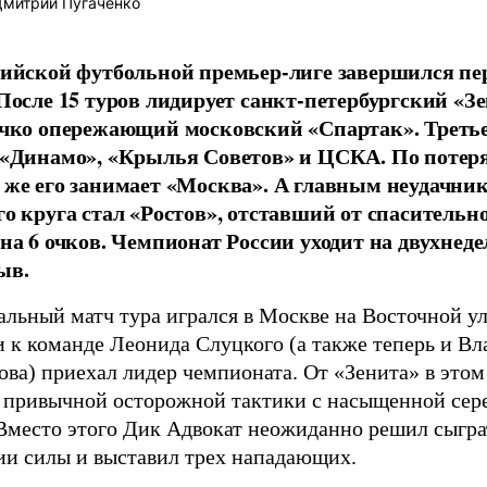
митрий Пугаченко
сийской футбольной премьер-лиге завершился п
 После 15 туров лидирует санкт-петербургский «Зе
очко опережающий московский «Спартак». Третье
 «Динамо», «Крылья Советов» и ЦСКА. По поте
 же его занимает «Москва». А главным неудачни
го круга стал «Ростов», отставший от спасительно
 на 6 очков. Чемпионат России уходит на двухнед
ыв.
льный матч тура игрался в Москве на Восточной ул
и к команде Леонида Слуцкого (а также теперь и В
ва) приехал лидер чемпионата. От «Зенита» в этом
 привычной осторожной тактики с насыщенной сер
 Вместо этого Дик Адвокат неожиданно решил сыгра
ии силы и выставил трех нападающих.