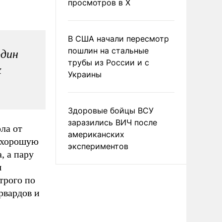
просмотров в X
В США начали пересмотр
пошлин на стальные
один
трубы из России и с
х
Украины
Здоровые бойцы ВСУ
заразились ВИЧ после
ла от
американских
й хорошую
экспериментов
, а пару
я
трого по
рвардов и