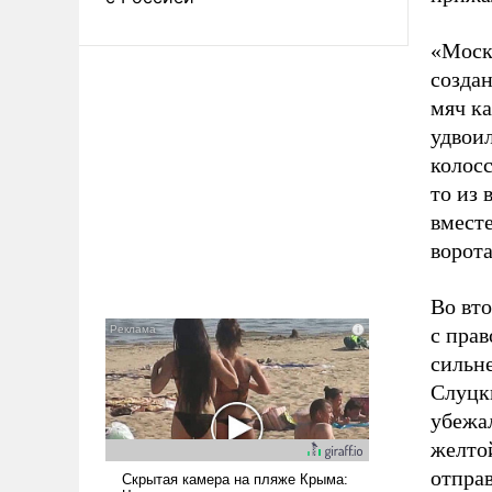
«Моск
созда
мяч ка
удвои
колос
то из 
вместе
ворота
Во вто
с пра
сильн
Слуцк
убежал
желтой
отправ