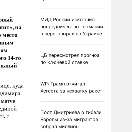
ервый
МИД России исключил
нит», на
посредничество Германии
 место
в переговорах по Украине
ряным
ком
ЦБ пересмотрел прогноз
го 14-го
по ключевой ставке
ельный
WP: Трамп отчитал
ице, куда
Хегсета за нехватку ракет
ладимира
 матче
единой
Пост Дмитриева о гибели
ть с
Европы из-за мигрантов
собрал миллион