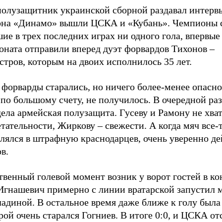
полузащитник украинской сборной раздавал интервь
она «Динамо» вышли ЦСКА и «Кубань». Чемпионы с
ие в трех последних играх ни одного гола, впервые
оната отправили вперед дуэт форвардов Тихонов –
тров, которым на двоих исполнилось 35 лет.
форварды старались, но ничего более-менее опасно
 по большому счету, не получилось. В очередной ра
ела армейская полузащита. Гусеву и Рамону не хва
тательности, Жиркову – свежести. А когда мяч все-
лялся в штрафную краснодарцев, очень уверенно де
в.
венный голевой момент возник у ворот гостей в ко
 Игнашевич примерно с линии вратарской запустил 
адиной. В остальное время даже ближе к голу была
рой очень старался Гогниев. В итоге 0:0, и ЦСКА от