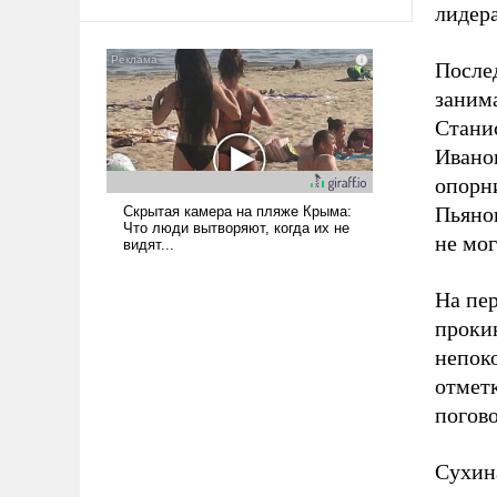
лидера
среде, потому что оно уже несет
негативные коннотации.
Послед
заним
Станис
Иванов
опорн
Пьяно
не мог
На пе
проки
непок
отмет
погов
Сухин