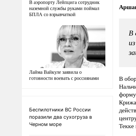
В аэропорту Лейпцига сотрудник
Аршав
наземной службы руками поймал
БПЛА со взрывчаткой
В 
из
з
Лайма Вайкуле заявила о
готовности воевать с россиянами
В обор
Нальч
форму 
Крижа
Беспилотники ВС России
действ
поразили два сухогруза в
центру
Черном море
Текке 