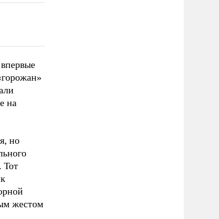
 впервые
 «горожан»
али
е на
я, но
льного
. Тот
 к
орной
ным жестом