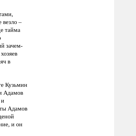
тами,
 везло –
це тайма
о
й зачем-
 хозяев
яч в
те Кузьмин
и Адамов
 и
уты Адамов
 ценой
ние, и он