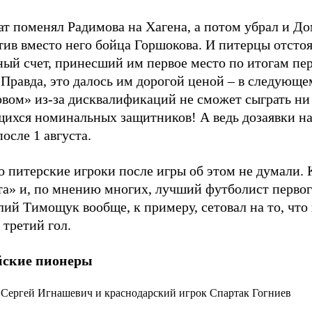
т поменял Радимова на Хагена, а потом убрал и До
тив вместо него бойца Горшокова. И питерцы отсто
ный счет, принесший им первое место по итогам пе
 Правда, это далось им дорогой ценой – в следующе
овом» из-за дисквалификаций не сможет сыграть ни
ихся номинальных защитников! А ведь дозаявки н
осле 1 августа.
о питерские игроки после игры об этом не думали.
та» и, по мнению многих, лучший футболист первог
ий Тимощук вообще, к примеру, сетовал на то, что 
 третий гол.
ские пионеры
Сергей Игнашевич и краснодарский игрок Спартак Гогниев