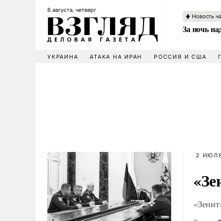
6 августа, четверг
Новость ч
За ночь н
УКРАИНА
АТАКА НА ИРАН
РОССИЯ И США
2 ИЮЛЯ
«Зе
«Зенит