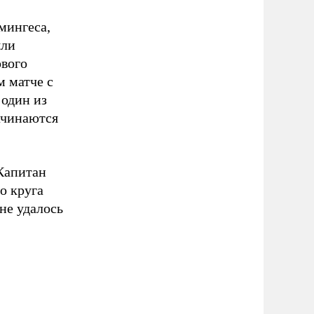
мингеса,
яли
рвого
м матче с
 один из
ачинаются
 Капитан
о круга
не удалось