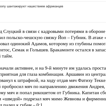
д Слуцкий в связи с кадровыми потерями в обороне
вил польско-чешскую связку Йоп – Губник. В атаке
вовал одинокий Адамов, которому из глубины помог
нтос, Семак и Голышев. Бракамонте остался в запас
 тайм.
начали активнее, и на 9-й минуте им удалась проста
приятная для глаза комбинация. Аршавин из центра
рванул к штрафной, на ходу отдав мяч Фатиху Текке
й пробросил мяч по направлению движения Андрея,
ому мяч и попал рикошетом от Губника. Капитан сб
и «шведой» подрезал мяч мимо Жевнова и фирмен
 палец к губам – 0:1.