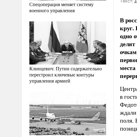
Tекст:
Д
Спецоперация меняет систему
военного управления
В рос
круг.
одно 
делят
очкам
перво
места
Клинцевич: Путин содержательно
перер
перестроил ключевые контуры
управления армией
Центра
в гост
Федото
ждали
поля.
позиц