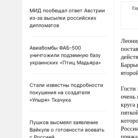
МИД пообещал ответ Австрии
из-за высылки российских
дипломатов
Леони
Авиабомбы ФАБ-500
поста
уничтожили подземную базу
дейст
украинских «Птиц Мадьяра»
Баррье
второй
Стали известны подробности
Гости 
покушения на создателя
очень 
«Упыря» Ткачука
круга 
пятко
котор
Пушков высмеял заявление
Росси
Вайкуле о готовности воевать
прижал
с Россией