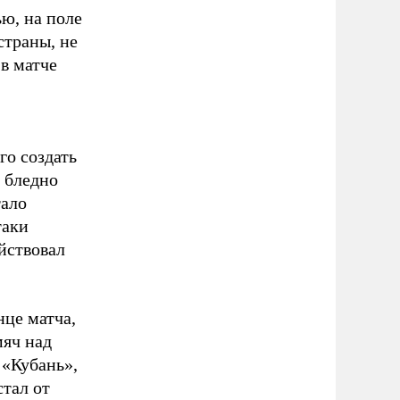
ю, на поле
траны, не
 в матче
го создать
з бледно
тало
таки
йствовал
нце матча,
мяч над
 «Кубань»,
стал от