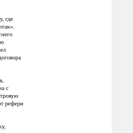
, где
ртак».
тнего
ию
шел
договора
в,
на с
етровую
от рефери
у,