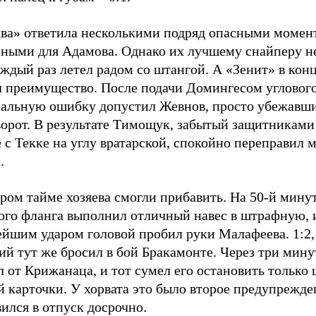
ва» ответила несколькими подряд опасными момен
нными для Адамова. Однако их лучшему снайперу не
ждый раз летел радом со штангой. А «Зенит» в кон
л преимущество. После подачи Домингесом угловог
сальную ошибку допустил Жевнов, просто убежавши
ворот. В результате Тимощук, забытый защитниками
 с Текке на углу вратарской, спокойно переправил м
.
ром тайме хозяева смогли прибавить. На 50-й мину
вого фланга выполнил отличный навес в штрафную, 
ейшим ударом головой пробил руки Малафеева. 1:2,
ий тут же бросил в бой Бракамонте. Через три мин
 от Крижанаца, и тот сумел его остановить только
 карточки. У хорвата это было второе предупрежде
ился в отпуск досрочно.