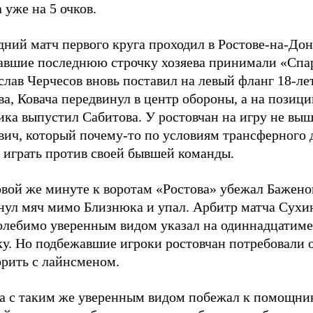
 уже на 5 очков.
ний матч первого круга проходил в Ростове-на-Дону
авшие последнюю строчку хозяева принимали «Спа
лав Черчесов вновь поставил на левый фланг 18-ле
а, Ковача передвинул в центр обороны, а на позиц
ика выпустил Сабитова. У ростовчан на игру не вы
вич, который почему-то по условиям трансферного 
 играть против своей бывшей команды.
рвой же минуте к воротам «Ростова» убежал Бажено
нул мяч мимо Близнюка и упал. Арбитр матча Сухи
олебимо уверенным видом указал на одиннадцатим
ку. Но подбежавшие игроки ростовчан потребовали 
орить с лайнсменом.
а с таким же уверенным видом побежал к помощник