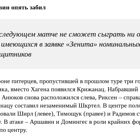
ин опять забил
следующем матче не сможет сыграть ни 
 имеющихся в заявке «Зенита» номинальны
ащитников
оне питерцев, пропустившей в прошлом туре три го
ика, вместо Хагена появился Крижанац. Набравши
Анюков снова расположился слева, Риксен – справа
нацу составил незаменимый Шкртел. В центре пол
овали Ширл (левее), Тимощук (правее) и Радимов с
. В атаке – Аршавин и Домингес в роли крайних фо
по центру.