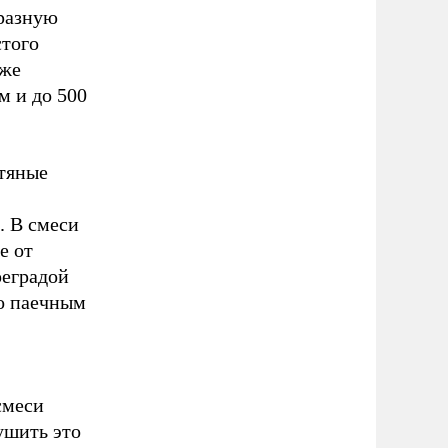
разную
стого
 же
м и до 500
стяные
 В смеси
е от
реградой
по паечным
смеси
ушить это