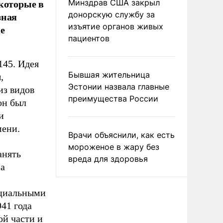
которые в
Минздрав США закрыл
зная
донорскую службу за
изъятие органов живых
не
пациентов
145. Идея
Бывшая жительница
,
Эстонии назвала главные
из видов
преимущества России
он был
и
мени.
Врачи объяснили, как есть
мороженое в жару без
анять
вреда для здоровья
на
ециальными
41 года
ой части и