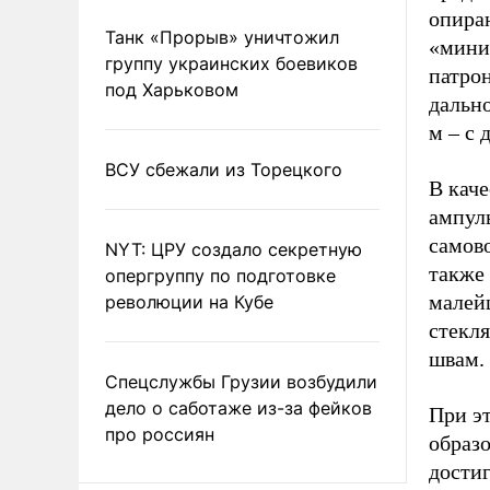
опира
Танк «Прорыв» уничтожил
«мини
группу украинских боевиков
патрон
под Харьковом
дально
м – с
ВСУ сбежали из Торецкого
В кач
ампул
самов
NYT: ЦРУ создало секретную
также
опергруппу по подготовке
малей
революции на Кубе
стекля
швам.
Спецслужбы Грузии возбудили
дело о саботаже из-за фейков
При э
про россиян
образо
достиг