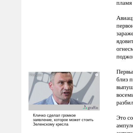
пламя
Авиац
первон
зараж
ядови
огнес
поджог
Первы
близ 
выпущ
восемь
разбил
Это с
ампуло
актив