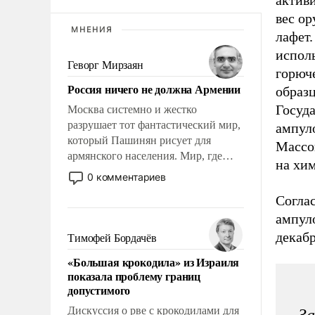
вес ор
МНЕНИЯ
лафет
испол
Геворг Мирзаян
горюч
Россия ничего не должна Армении
образ
Госуд
Москва системно и жестко
разрушает тот фантастический мир,
ампул
который Пашинян рисует для
Массов
армянского населения. Мир, где
на хи
этому населению все должны
0 комментариев
просто по определению, где его
Согла
политические прожекты будут
ампуло
беспрекословно оплачиваться за
счет российских
декабр
Тимофей Бордачёв
налогоплательщиков, и где за свои
«Большая крокодила» из Израиля
поступки не нужно отвечать.
показала проблему границ
допустимого
Дискуссия о рве с крокодилами для
За