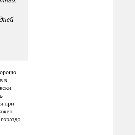
дней
хорошо
в в
чески
ь
я при
лажен
 гораздо