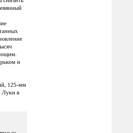
ревянный
шие
отанных
ановление
тысяч
ующим.
орьком и
ий, 125-мм
е Луки в
етных