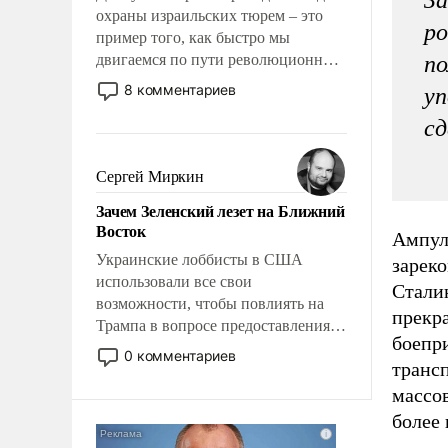
охраны израильских тюрем – это
ро
пример того, как быстро мы
двигаемся по пути революционных
по
изменений. То, что несколько лет
8 комментариев
уп
назад было образом для
сд
псевдонаучной фантастики, стало
всерьез обсуждаемой идеей.
Сергей Миркин
Зачем Зеленский лезет на Ближний
Восток
Ампул
Украинские лоббисты в США
зареко
использовали все свои
Сталин
возможности, чтобы повлиять на
прекра
Трампа в вопросе предоставления
боепр
вооружений своим нанимателям.
0 комментариев
трансп
Вероятно, кому-то из тех, кто
консультирует Киев, пришла в
массо
голову мысль: хорошо бы
более 
продемонстрировать, что Украина