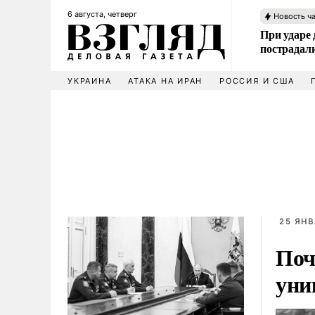
6 августа, четверг
Новость ч
При ударе
пострадал
УКРАИНА
АТАКА НА ИРАН
РОССИЯ И США
25 ЯНВ
Поч
уни