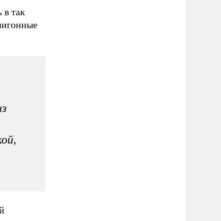
 в так
лигонные
ю
из
ой,
й