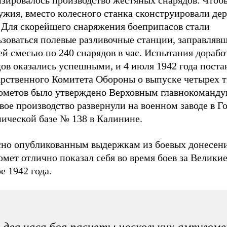
ужия, вместо колесного станка сконструировали де
. Для скорейшего снаряжения боеприпасов стали
ьзоваться полевые разливочные станции, заправляв
ей смесью по 240 снарядов в час. Испытания дораб
цов оказались успешными, и 4 июля 1942 года пост
арственного Комитета Обороны о выпуске четырех 
ометов было утверждено Верховным главнокоманд
ое производство развернули на военном заводе в Г
мической базе № 138 в Калинине.
сно опубликованным выдержкам из боевых донесен
мет отлично показал себя во время боев за Велики
е 1942 года.
 два часа боя расчеты нескольких ампулом