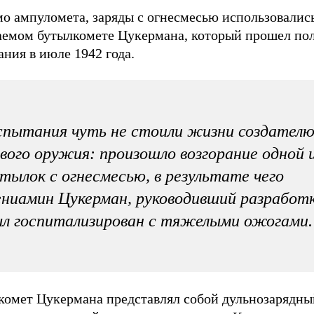
о ампуломета, заряды с огнесмесью использовались
аемом бутылкомете Цукермана, который прошел по
ния в июле 1942 года.
пытания чуть не стоили жизни создател
вого оружия: произошло возгорание одной 
тылок с огнесмесью, в результате чего
ниамин Цукерман, руководивший разработк
л госпитализирован с тяжелыми ожогами.
комет Цукермана представлял собой дульнозарядны