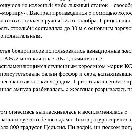
ющуюся на колесный либо лыжный станок – своеоб
-мортиру». Выстрел производился с помощью холо
а от охотничьего ружья 12-го калибра. Прицельная
сть стрельбы составляла до 30 м с основным зарядо
 дополнительным.
естве боеприпасов использовались авиационные же
ы АЖ-2 и стеклянные АК-1, начиненные
оспламеняющимся сгущенным керосином марки КС.
 присутствовали белый фосфор и сера, вспыхивавши
шего контакта с кислородом. При столкновении с п
нная ампула разбивалась, а жестяная разрывалась 
том огнесмесь выплескивалась и воспламенялась с
ванием густого белого дыма. Температура горения 
ала 800 градусов Цельсия. Ни водой, ни песком пот