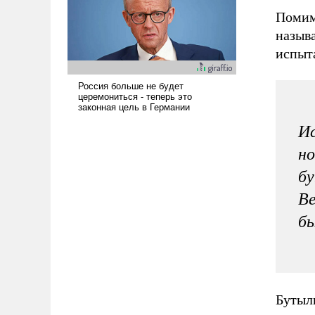
вступила в вооруженное
Помим
противостояние с Ираном.
назыв
испыта
Ис
но
бу
Ве
бы
Бутыл