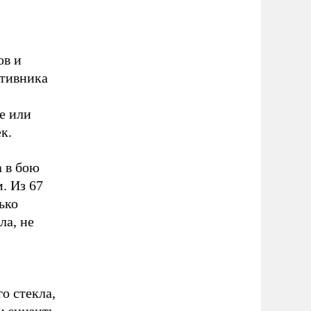
ов и
отивника
е или
к.
 в бою
. Из 67
ько
ла, не
о стекла,
ы снизить