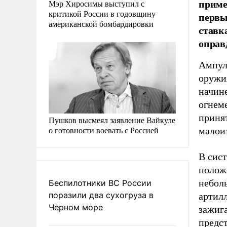
приме
Мэр Хиросимы выступил с
критикой России в годовщину
первы
американской бомбардировки
ставк
оправ
Ампул
оружия
начине
огнеме
приня
Пушков высмеял заявление Вайкуле
о готовности воевать с Россией
малои
В сис
полож
небол
Беспилотники ВС России
поразили два сухогруза в
артил
Черном море
зажиг
предст