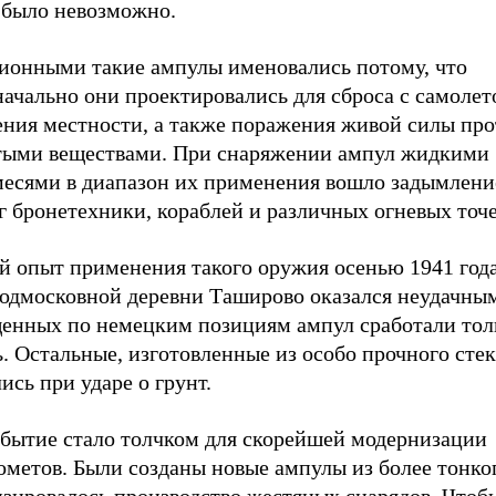
 было невозможно.
ионными такие ампулы именовались потому, что
ачально они проектировались для сброса с самолет
ения местности, а также поражения живой силы пр
тыми веществами. При снаряжении ампул жидкими
месями в диапазон их применения вошло задымлени
 бронетехники, кораблей и различных огневых точе
й опыт применения такого оружия осенью 1941 года
подмосковной деревни Таширово оказался неудачным
енных по немецким позициям ампул сработали тол
. Остальные, изготовленные из особо прочного стек
ись при ударе о грунт.
обытие стало толчком для скорейшей модернизации
метов. Были созданы новые ампулы из более тонког
изировалось производство жестяных снарядов. Чтоб