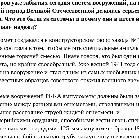
ров уже забытых сегодня систем вооружений, на 
й период Великой Отечественной делалась серье
а. Что это были за системы и почему они в итоге 
дали надежд?
омет создавался в конструкторском бюро завода № 
 состояла в том, чтобы метать специальные ампулы
нные горючей смесью. Иначе говоря, это был один 
та, но крайне своеобразный. Уже весной 1941 года 
т на вооружение и стал одним из самых необычных 
звестных образцов советского оружия военного вре
теме вооружений РККА ампулометы должны были з
ение между ранцевыми огнеметами, стрелявшими 
ьшое расстояние струей жидкой огнесмеси, и
лерийскими орудиями, способными вести огонь сп
ательными снарядами. 125-мм ампуломет образца 19
авлял собой стальную трубу, заглушенную в казенн