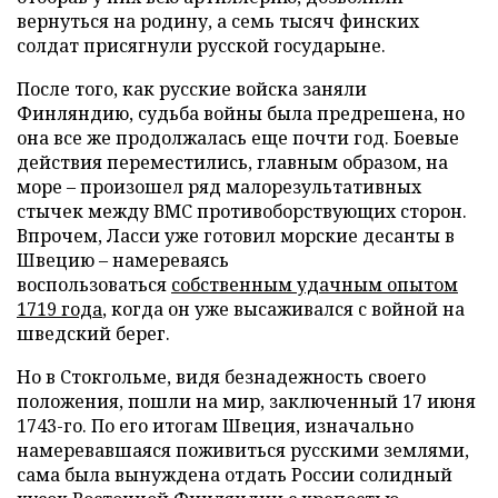
вернуться на родину, а семь тысяч финских
солдат присягнули русской государыне.
После того, как русские войска заняли
Финляндию, судьба войны была предрешена, но
она все же продолжалась еще почти год. Боевые
действия переместились, главным образом, на
море – произошел ряд малорезультативных
стычек между ВМС противоборствующих сторон.
Впрочем, Ласси уже готовил морские десанты в
Швецию – намереваясь
воспользоваться
собственным удачным опытом
1719 года
, когда он уже высаживался с войной на
шведский берег.
Но в Стокгольме, видя безнадежность своего
положения, пошли на мир, заключенный 17 июня
1743-го. По его итогам Швеция, изначально
намеревавшаяся поживиться русскими землями,
сама была вынуждена отдать России солидный