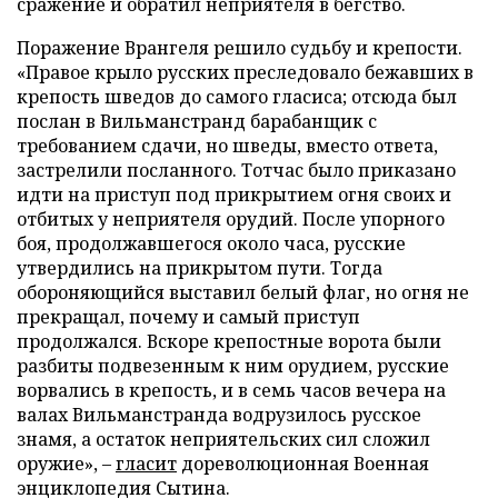
сражение и обратил неприятеля в бегство.
Поражение Врангеля решило судьбу и крепости.
«Правое крыло русских преследовало бежавших в
крепость шведов до самого гласиса; отсюда был
послан в Вильманстранд барабанщик с
требованием сдачи, но шведы, вместо ответа,
застрелили посланного. Тотчас было приказано
идти на приступ под прикрытием огня своих и
отбитых у неприятеля орудий. После упорного
боя, продолжавшегося около часа, русские
утвердились на прикрытом пути. Тогда
обороняющийся выставил белый флаг, но огня не
прекращал, почему и самый приступ
продолжался. Вскоре крепостные ворота были
разбиты подвезенным к ним орудием, русские
ворвались в крепость, и в семь часов вечера на
валах Вильманстранда водрузилось русское
знамя, а остаток неприятельских сил сложил
оружие», –
гласит
дореволюционная Военная
энциклопедия Сытина.