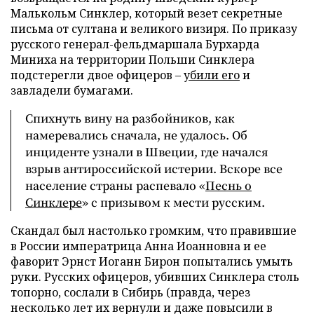
Малькольм Синклер, который везет секретные
письма от султана и великого визиря. По приказу
русского генерал-фельдмаршала Бурхарда
Миниха на территории Польши Синклера
подстерегли двое офицеров –
убили его
и
завладели бумагами.
Спихнуть вину на разбойников, как
намеревались сначала, не удалось. Об
инциденте узнали в Швеции, где начался
взрыв антироссийской истерии. Вскоре все
население страны распевало «
Песнь о
Синклере
» с призывом к мести русским.
Скандал был настолько громким, что правившие
в России императрица Анна Иоанновна и ее
фаворит Эрнст Иоганн Бирон попытались умыть
руки. Русских офицеров, убивших Синклера столь
топорно, сослали в Сибирь (правда, через
несколько лет их вернули и даже повысили в