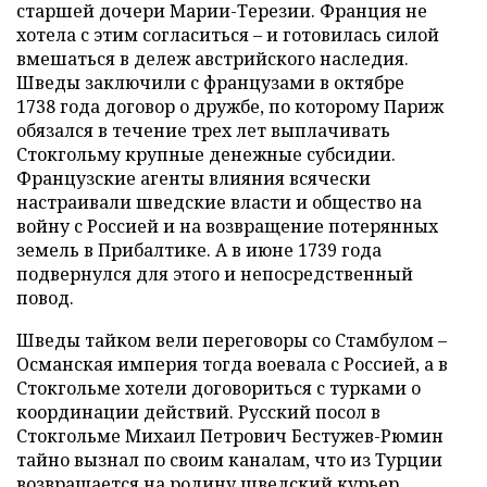
старшей дочери Марии-Терезии. Франция не
хотела с этим согласиться – и готовилась силой
вмешаться в дележ австрийского наследия.
Шведы заключили с французами в октябре
1738 года договор о дружбе, по которому Париж
обязался в течение трех лет выплачивать
Стокгольму крупные денежные субсидии.
Французские агенты влияния всячески
настраивали шведские власти и общество на
войну с Россией и на возвращение потерянных
земель в Прибалтике. А в июне 1739 года
подвернулся для этого и непосредственный
повод.
Шведы тайком вели переговоры со Стамбулом –
Османская империя тогда воевала с Россией, а в
Стокгольме хотели договориться с турками о
координации действий. Русский посол в
Стокгольме Михаил Петрович Бестужев-Рюмин
тайно вызнал по своим каналам, что из Турции
возвращается на родину шведский курьер