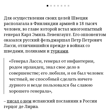
Для осуществления своих целей Швеция
располагала в Финляндии армией в 18 тысяч
человек, во главе которой встал многоопытный
генерал Карл Эмиль Левенгаупт. Его оппонентом
оказался русский фельдмаршал Петр Петрович
Ласси, отличившийся прежде в войнах со
шведами, поляками и
турками
.
«Генерал Ласси, генерал от инфантерии,
родом ирландец, знал свое дело в
совершенстве; его любили, и он был человек
честный, не способный сделать ничего
дурного и везде пользовался бы славою
хорошего генерала»,
–
писал о нем
испанский посланник в России
герцог де Лириа.