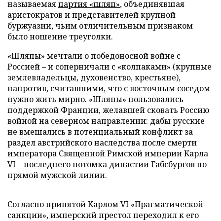
называемая
партия «шляп»
, объединявшая
аристократов и представителей крупной
буржуазии, чьим отличительным признаком
было ношение треуголки.
«Шляпы» мечтали о победоносной войне с
Россией – и соперничали с «колпаками» (крупные
землевладельцы, духовенство, крестьяне),
напротив, считавшими, что с восточным соседом
нужно жить мирно. «Шляпы» пользовались
поддержкой Франции, желавшей сковать Россию
войной на северном направлении: дабы русские
не вмешались в потенциальный конфликт за
раздел австрийского наследства после смерти
императора Священной Римской империи Карла
VI – последнего потомка династии Габсбургов по
прямой мужской линии.
Согласно принятой Карлом VI «Прагматической
санкции», имперский престол переходил к его