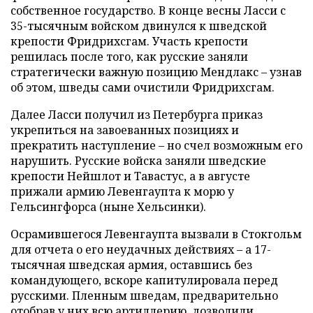
собственное государство. В конце весны Ласси с
35-тысячным войском двинулся к шведской
крепости Фридрихсгам. Участь крепости
решилась после того, как русские заняли
стратегически важную позицию Мендлакс – узнав
об этом, шведы сами очистили Фридрихсгам.
Далее Ласси получил из Петербурга приказ
укрепиться на завоеванных позициях и
прекратить наступление – но счел возможным его
нарушить. Русские войска заняли шведские
крепости Нейшлот и Тавастус, а в августе
прижали армию Левенгаупта к морю у
Гельсингфорса (ныне Хельсинки).
Осрамившегося Левенгаупта вызвали в Стокгольм
для отчета о его неудачных действиях – а 17-
тысячная шведская армия, оставшись без
командующего, вскоре капитулировала перед
русскими. Пленным шведам, предварительно
отобрав у них всю артиллерию, дозволили