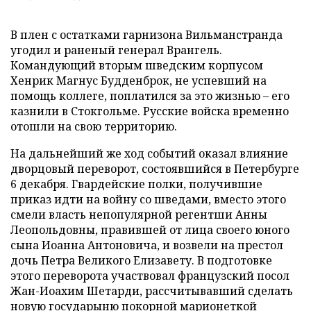
В плен с остатками гарнизона Вильманстранда
угодил и раненый генерал Врангель.
Командующий вторым шведским корпусом
Хенрик Магнус Будденброк, не успевший на
помощь коллеге, поплатился за это жизнью – его
казнили в Стокгольме. Русские войска временно
отошли на свою территорию.
На дальнейший же ход событий оказал влияние
дворцовый переворот, состоявшийся в Петербурге
6 декабря. Гвардейские полки, получившие
приказ идти на войну со шведами, вместо этого
смели власть непопулярной регентши Анны
Леопольдовны, правившей от лица своего юного
сына Иоанна Антоновича, и возвели на престол
дочь Петра Великого Елизавету. В подготовке
этого переворота участвовал французский посол
Жан-Иоахим Шетарди, рассчитывавший сделать
новую государыню покорной марионеткой