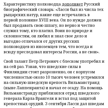
Характеристику полководца
дополняет
Русский
биографический словарь: «Ласси был из числа тех
рыцарских натур, какие еще встречались в
первой половине XVIII века. Он по нужде должен
был продавать свою шпагу, но верно и честно
служил тому, кто платил. Воин по природе и
склонностям, он любил и знал свое дело и
выгодно отличался от других русских
полководцев из иноземцев тем, что всегда и
всюду преследовал интересы России, а не свои».
Свой талант Петр Петрович с блеском употребил и
на сей раз. Узнав, что шведские силы в
Финляндии стоят разрозненно, он с корпусом
численностью около 10 тысяч человек устремился
на сильную шведскую крепость Вильманстранд
(ныне Лаппенранта) и начал ее осаду. На помощь
Вильманстранду приблизился отряд шведского
генерала Карла Врангеля и встал под защитой
крепостных орудий. З сентября Ласси дал шведам