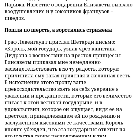
Парижа. Известие о воцарении Елизаветы вызвало
воодушевление и у союзников французов –
шведов.
Пошли по шерсть, а воротились стрижены
Граф Левенгаупт прислал Шетарди письмо:
«Король, мой государь, узнав чрез капитана
Дидрона о восшествии на престол принцессы
Елисаветы приказал мне немедленно
засвидетельствовать всю ту радость, которую
причинила ему такая приятная и желанная весть.
В исполнение этого прошу ваше
превосходительство взять на себя уверение в
уважении и преданности, которые его величество
питает к этой великой государыне, и в
удовольствии, которое он ощущает, видя ее на
престоле, принадлежащем ей по рождению и
заслуженном высокими ее качествами. Король
вполне убежден, что эта государыня ответит на
его чувства своим расположением к тем