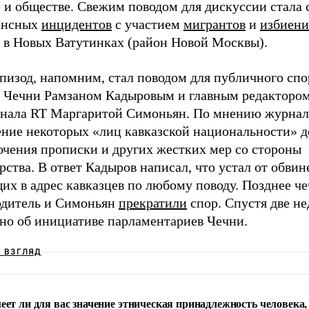
 и обществе. Свежим поводом для дискуссии стала 
ансных
инцидентов
с участием
мигрантов
и
избиени
 в Новых Ватутинках (район Новой Москвы).
эпизод, напомним, стал поводом для публичного сп
й Чечни Рамзаном Кадыровым и главным редакторо
анала RT Маргаритой Симоньян. По мнению журнал
ение некоторых «лиц кавказской национальности» д
очения прописки и других жестких мер со стороны
рства. В ответ Кадыров написал, что устал от обвин
их в адрес кавказцев по любому поводу. Позднее ч
одитель и Симоньян
прекратили
спор. Спустя две не
тно об инициативе парламентариев Чечни.
Ш ВЗГЛЯД
еет ли для вас значение этническая принадлежность человека,