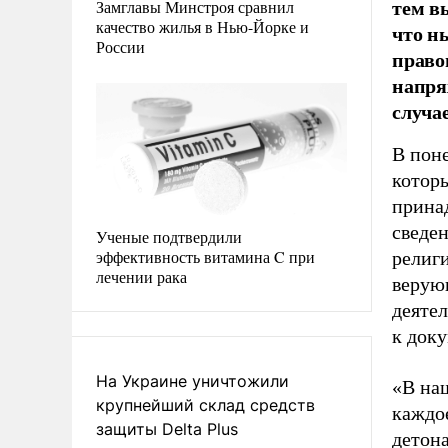
тем в
Замглавы Минстроя сравнил
качество жилья в Нью-Йорке и
что н
России
право
напря
случа
В пон
котор
прина
сведе
Ученые подтвердили
эффективность витамина C при
религ
лечении рака
верую
деятел
к доку
На Украине уничтожили
«В на
крупнейший склад средств
каждо
защиты Delta Plus
детон