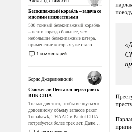
Александр Тимохин
парлам
адаптироваться.
Безэкипажный корабль – задача со
поводу
многими неизвестными
500-тонный безэкипажный корабль
– нечто гораздо большее, чем
небольшие безэкипажные катера,
«Д
применение которых уже стало
обыденностью. Задача по созданию
С
1 комментарий
такого корабля очень сложна и
п
амбициозна. Однако и ее
реализация радикально поднимет
наши боевые возможности.
Борис Джерелиевский
Сможет ли Пентагон перестроить
ВПК США
Прест
прест
Только для того, чтобы вернуться к
довоенному объему запасов ракет
Tomahawk, THAAD и Patriot США
Парла
потребуется более трех лет. Даже
припи
небольшая война с Ираном
4 комментария