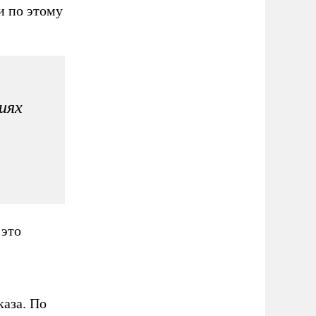
и по этому
иях
 это
аза. По