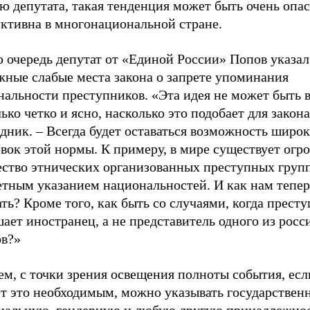
 депутата, такая тенденция может быть очень опас
уктивна в многонациональной стране.
 очередь депутат от «Единой России» Попов указал
жные слабые места закона о запрете упоминания
нальности преступников. «Эта идея не может быть 
ько четко и ясно, насколько это подобает для закона
дник. – Всегда будет оставаться возможность широ
вок этой нормы. К примеру, в мире существует огр
ество этнических организованных преступных групп
етным указанием национальностей. И как нам тепер
ть? Кроме того, как быть со случаями, когда прест
ает иностранец, а не представитель одного из рос
ов?»
м, с точки зрения освещения полноты события, есл
ет это необходимым, можно указывать государствен
нальную, гендерную и любую другую принадлежнос