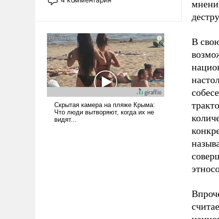
мнению
опустошила американские
дестр
арсеналы. Сложившаяся ситуация
означает многолетний период
уязвимости США, например, перед
В свою
Китаем.
возмо
нацио
настол
собесе
тракто
колич
конкр
называ
соверш
этнос
Впроче
счита
нацио