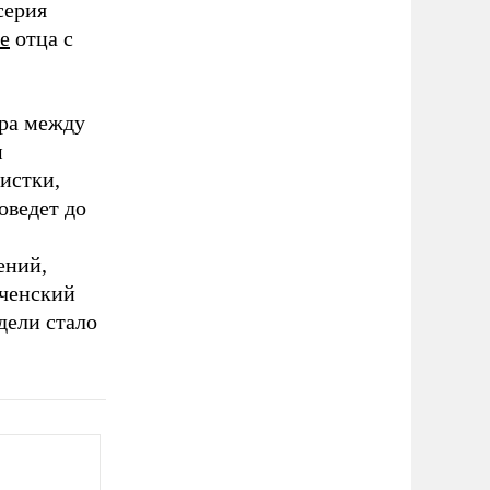
серия
е
отца с
ора между
м
истки,
оведет до
ений,
еченский
дели стало