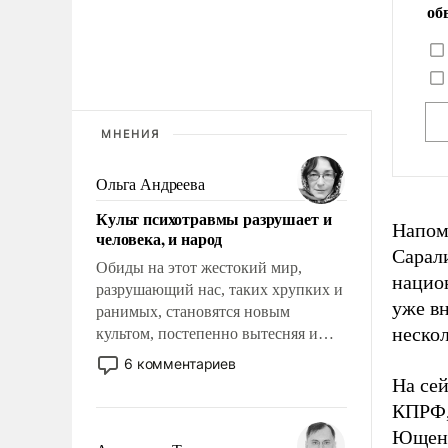
об
МНЕНИЯ
Ольга Андреева
Культ психотравмы разрушает и
Напом
человека, и народ
Сарал
Обиды на этот жестокий мир,
нацио
разрушающий нас, таких хрупких и
уже в
ранимых, становятся новым
нескол
культом, постепенно вытесняя и
отменяя традиционное требование к
6 комментариев
человеку – быть мужественным и
На сей
твердым под ударами судьбы, брать
КПРФ,
на себя ответственность, помогать
Ющенк
слабым, идти вперед и