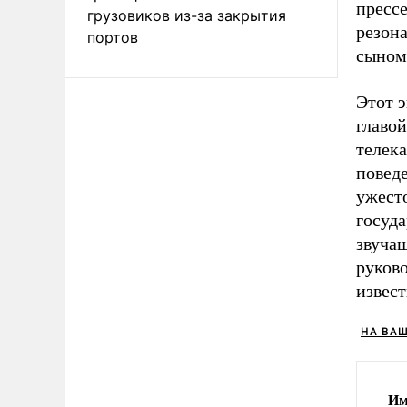
прессе
грузовиков из-за закрытия
резон
портов
сыном
Этот 
главо
телек
повед
ужест
госуда
звучащ
руков
извес
НА ВА
Им