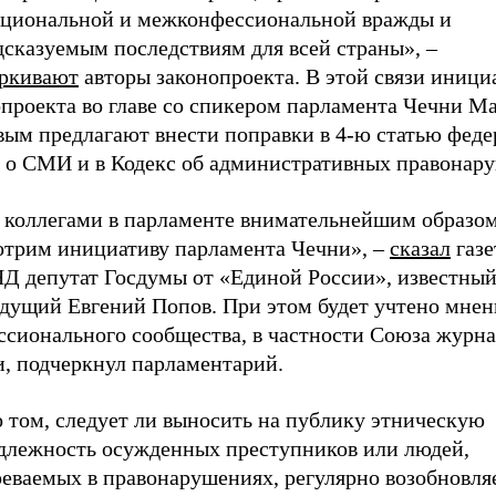
циональной и межконфессиональной вражды и
дсказуемым последствиям для всей страны», –
ркивают
авторы законопроекта. В этой связи иници
опроекта во главе со спикером парламента Чечни М
вым предлагают внести поправки в 4-ю статью феде
а о СМИ и в Кодекс об административных правонар
 коллегами в парламенте внимательнейшим образо
отрим инициативу парламента Чечни», –
сказал
газе
Д депутат Госдумы от «Единой России», известны
едущий Евгений Попов. При этом будет учтено мнен
ссионального сообщества, в частности Союза журн
и, подчеркнул парламентарий.
 том, следует ли выносить на публику этническую
длежность осужденных преступников или людей,
еваемых в правонарушениях, регулярно возобновляе