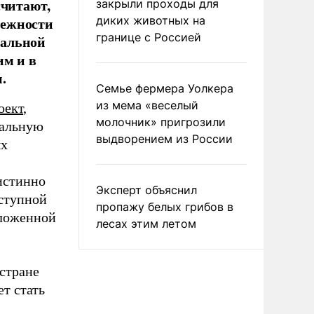
считают,
закрыли проходы для
лежности
диких животных на
границе с Россией
нальной
им и в
.
Семье фермера Уолкера
из мема «веселый
оект
,
молочник» пригрозили
нальную
выдворением из России
ых
истинно
Эксперт объяснил
ступной
пропажу белых грибов в
иложенной
лесах этим летом
стране
т стать