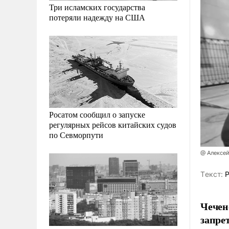
Три исламских государства
потеряли надежду на США
Росатом сообщил о запуске
регулярных рейсов китайских судов
по Севморпути
@ Алексе
Tекст:
Р
Чечен
запре