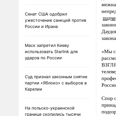
межна
непре
Сенат США одобрил
подче
ужесточение санкций против
закон
России и Ирана
Даудо
закон
Маск запретил Киеву
«Мы с
использовать Starlink для
ударов по России
рассм
ВЗГЛЯ
телев
Суд признал законным снятие
профе
партии «Яблоко» с выборов в
Росси
Карелии
Спор о
прина
На польско-украинской
подозр
границе скопились тысячи