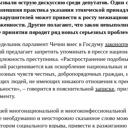
ызвали острую дискуссию среди депутатов. Одни 
ынешняя практика указания этнической принад
нарушителей может привести к росту межнацио
женности. Другие полагают, что закон невыполн
е принятия породит ряд новых серьезных проблем
едельник парламент Чечни внес в Госдуму
законопр
ый предлагает запретить упоминать в прессе нацио
длежность преступника. «Распространение подобн
ний расценивается как оскорбление национальных и
иозных чувств честных, добропорядочных граждан, 
щих людей, не имеющих никакого отношения к пре
ьности», – говорится в пояснительной
записке
, пр
менту.
шей многонациональной и многоконфессиональной 
е необдуманно и неосторожно сказанное слово може
атором социального взрыва, привести к разжиганию