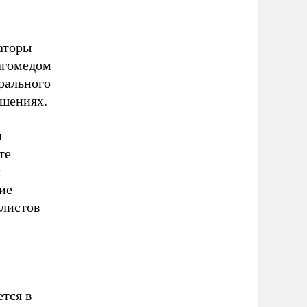
аторы
агомедом
рального
ушениях.
м
те
й
ие
алистов
тся в