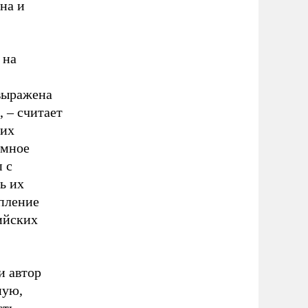
на и
 на
выражена
, – считает
ких
омное
 с
ь их
упление
сийских
и автор
ную,
ть,