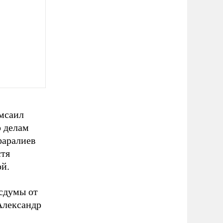
амсаил
о делам
фаралиев
стя
ой.
осдумы от
Александр