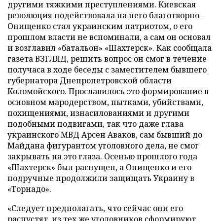
другими тяжкими преступлениями. Киевская
революция подействовала на него благотворно –
Онищенко стал украинским патриотом, о его
прошлом власти не вспоминали, а сам он основал
и возглавил «батальон» «Шахтерск». Как сообщала
газета ВЗГЛЯД, решить вопрос он смог в течение
получаса в ходе беседы с заместителем бывшего
губернатора Днепропетровской области
Коломойского. Прославилось это формирование в
основном мародерством, пытками, убийствами,
похищениями, изнасилованиями и другими
подобными подвигами, так что даже глава
украинского МВД Арсен Аваков, сам бывший до
Майдана фигурантом уголовного дела, не смог
закрывать на это глаза. Осенью прошлого года
«Шахтерск» был распущен, а Онищенко и его
подручные продолжили защищать Украину в
«Торнадо».
«Следует предполагать, что сейчас они его
распустят, из тех же уголовников сформируют