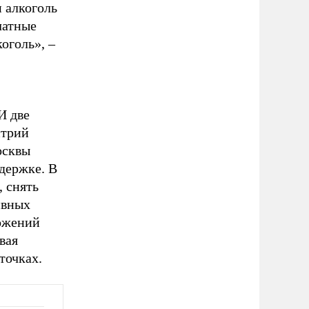
 алкоголь
ечатные
оголь», –
И две
итрий
осквы
ддержке. В
 снять
ивных
ложений
вая
точках.