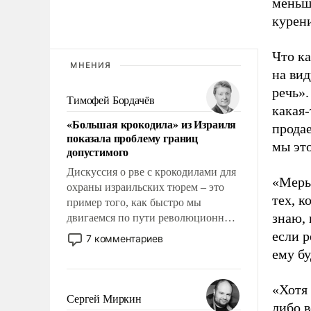
меньш
курени
Что ка
МНЕНИЯ
на вид
речь».
Тимофей Бордачёв
какая-
«Большая крокодила» из Израиля
продае
показала проблему границ
мы эт
допустимого
Дискуссия о рве с крокодилами для
«Меры
охраны израильских тюрем – это
тех, к
пример того, как быстро мы
знаю, 
двигаемся по пути революционных
изменений. То, что несколько лет
если р
7 комментариев
назад было образом для
ему бу
псевдонаучной фантастики, стало
всерьез обсуждаемой идеей.
«Хотя 
Сергей Миркин
либо в