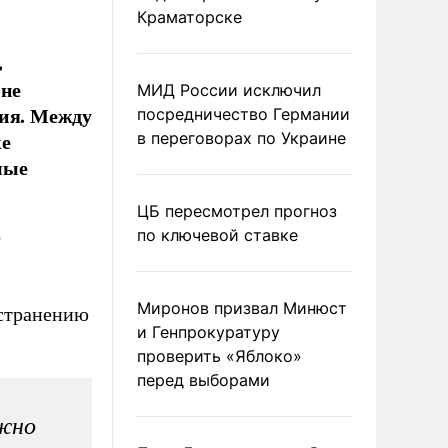
Краматорске
ь
 не
МИД России исключил
ния. Между
посредничество Германии
же
в переговорах по Украине
мые
ЦБ пересмотрел прогноз
о
по ключевой ставке
Миронов призвал Минюст
остранению
и Генпрокуратуру
проверить «Яблоко»
перед выборами
жно