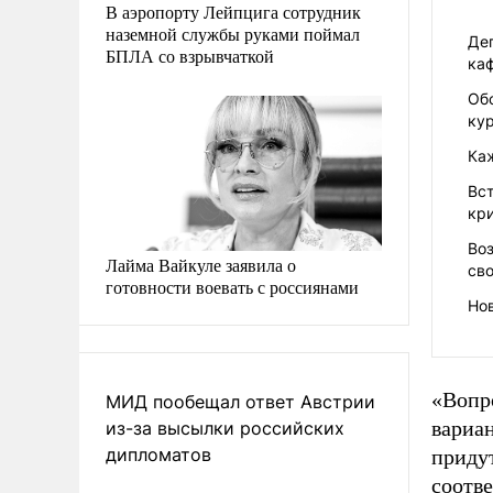
В аэропорту Лейпцига сотрудник
наземной службы руками поймал
Деп
БПЛА со взрывчаткой
ка
Об
ку
Ка
Вст
кр
Во
Лайма Вайкуле заявила о
св
готовности воевать с россиянами
Но
«Вопро
МИД пообещал ответ Австрии
вариа
из-за высылки российских
дипломатов
придут
соотв