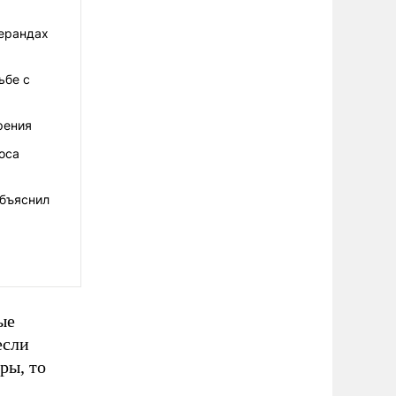
верандах
ьбе с
рения
оса
объяснил
ые
если
ры, то