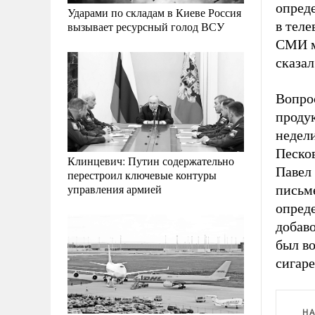
опред
Ударами по складам в Киеве Россия
в теле
вызывает ресурсный голод ВСУ
СМИ мы
сказал
Вопро
проду
недели
Песко
Клинцевич: Путин содержательно
Павел 
перестроил ключевые контуры
управления армией
письме
опред
добав
был во
сигаре
НА