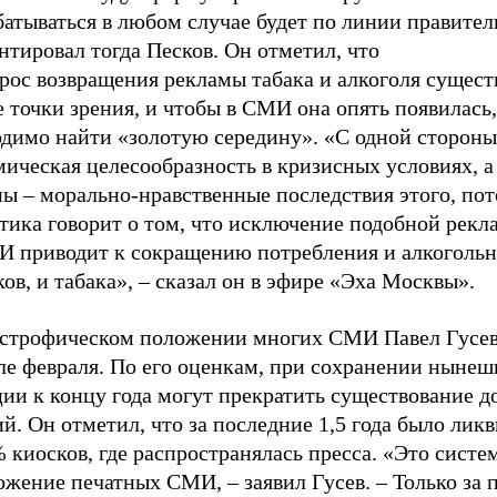
атываться в любом случае будет по линии правитель
тировал тогда Песков. Он отметил, что
прос возвращения рекламы табака и алкоголя сущес
 точки зрения, и чтобы в СМИ она опять появилась,
одимо найти «золотую середину». «С одной стороны
ическая целесообразность в кризисных условиях, а
ны
– м
орально-нравственные последствия этого, по
тика говорит о том, что исключение подобной рекл
И приводит к сокращению потребления и алкоголь
ов, и табака», – сказал он в эфире «Эха Москвы».
астрофическом положении многих СМИ Павел Гусев
ле февраля. По его оценкам, при сохранении нынеш
ии к концу года могут прекратить существование д
й. Он отметил, что за последние 1,5 года было лик
 киосков, где распространялась пресса. «Это систе
жение печатных СМИ, – заявил Гусев. – Только за 