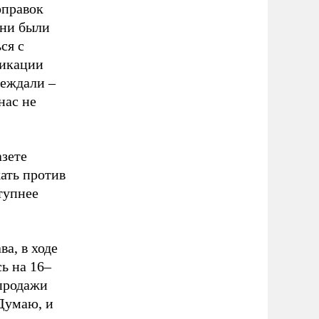
оправок
Они были
ся с
ликации
убеждали
–
нас не
зете
ать против
тупнее
а, в ходе
ь на 16
–
 продажи
 Думаю, и