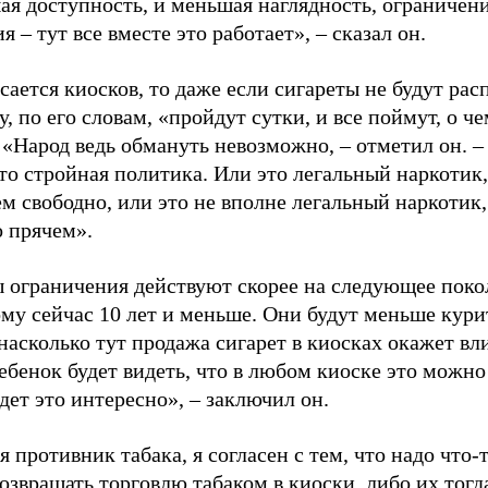
ая доступность, и меньшая наглядность, ограничен
я – тут все вместе это работает», – сказал он.
сается киосков, то даже если сигареты не будут ра
у, по его словам, «пройдут сутки, и все поймут, о ч
 «Народ ведь обмануть невозможно, – отметил он. –
то стройная политика. Или это легальный наркотик
м свободно, или это не вполне легальный наркотик,
о прячем».
 ограничения действуют скорее на следующее поко
ому сейчас 10 лет и меньше. Они будут меньше кури
насколько тут продажа сигарет в киосках окажет вл
ебенок будет видеть, что в любом киоске это можно
дет это интересно», – заключил он.
я противник табака, я согласен с тем, что надо что-т
озвращать торговлю табаком в киоски, либо их тогд