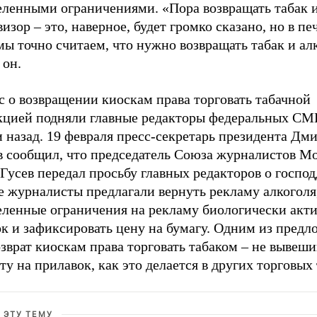
еленными ограничениями. «Пора возвращать табак и
визор – это, наверное, будет громко сказано, но в п
 точно считаем, что нужно возвращать табак и алк
 он.
с о возвращении киоскам права торговать табачной
кцией подняли главные редакторы федеральных СМ
 назад. 19 февраля пресс-секретарь президента Дм
в сообщил, что председатель Союза журналистов М
Гусев передал просьбу главных редакторов о госпо
 журналисты предлагали вернуть рекламу алкоголя,
еленные ограничения на рекламу биологически акт
ок и зафиксировать цену на бумагу. Одним из пред
зврат киоскам права торговать табаком – не вывеши
ту на прилавок, как это делается в других торговых 
 ЭТУ ТЕМУ