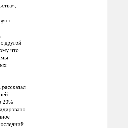
ства», –
твуют
,
 с другой
тому что
амы
ных
 рассказал
ней
о 20%
видировано
мное
последний