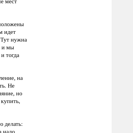
ие мест
сположены
ем идет
 Тут нужна
, и мы
 и тогда
ление, на
ть. Не
ияние, но
 купить,
о делать:
а надо