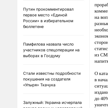
прораб
Путин прокомментировал
коммен
первое место «Единой
на во
России» в избирательном
разные
бюллетене
необх
эконом
сторо
Памфилова назвала число
статис
участников спецоперации на
из СМ
выборах в Госдуму
напитк
О кат
Стали известны подробности
покушения на создателя
в нача
«Упыря» Ткачука
ситуац
издани
до 40%
Залужный: Украина исчерпала
уничто