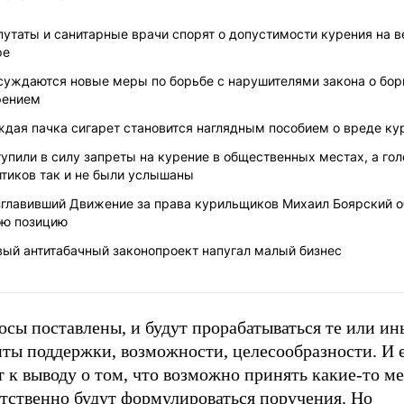
утаты и санитарные врачи спорят о допустимости курения на 
фе
суждаются новые меры по борьбе с нарушителями закона о бор
рением
ждая пачка сигарет становится наглядным пособием о вреде ку
упили в силу запреты на курение в общественных местах, а гол
итиков так и не были услышаны
зглавивший Движение за права курильщиков Михаил Боярский 
ою позицию
вый антитабачный законопроект напугал малый бизнес
сы поставлены, и будут прорабатываться те или ин
нты поддержки, возможности, целесообразности. И 
 к выводу о том, что возможно принять какие-то ме
етственно будут формулироваться поручения. Но