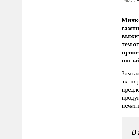
Tекст:
Р
Минко
газет
выжит
тем о
прине
посла
Замгл
экспе
предл
проду
печат
В