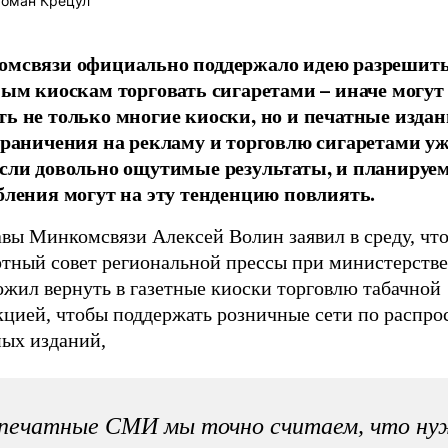
оман Крецул
мсвязи официально поддержало идею разрешит
ным киоскам торговать сигаретами – иначе могут
ь не только многие киоски, но и печатные изда
граничения на рекламу и торговлю сигаретами у
сли довольно ощутимые результаты, и планируе
бления могут на эту тенденцию повлиять.
авы Минкомсвязи Алексей Волин заявил в среду, чт
ртный совет региональной прессы при министерстве
ожил вернуть в газетные киоски торговлю табачной
кцией, чтобы поддержать розничные сети по распр
ных изданий,
 печатные СМИ мы точно считаем, что ну