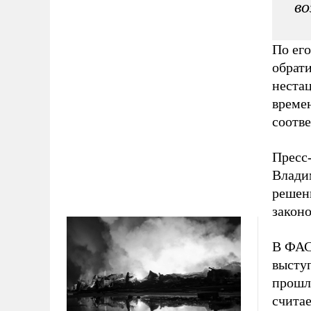
во
По ег
обрат
нестац
време
соотв
Пресс
Владим
решен
законо
В ФАС
высту
прошло
счита