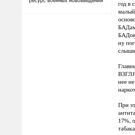
ресурс военных нововведений
год в 
малый
осново
БАДам
БАДов
ну пог
слыши
Главн
ВЗГЛЯ
нее не
наркот
При эт
антит
17%, 
табака