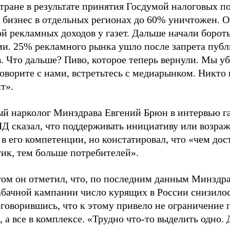
стране в результате принятия Госдумой налоговых п
 бизнес в отдельных регионах до 60% уничтожен. 
й рекламных доходов у газет. Дальше начали бороть
и. 25% рекламного рынка ушло после запрета пуб
. Что дальше? Пиво, которое теперь вернули. Мы 
оворите с нами, встретьтесь с медиарынком. Никто 
т».
ый нарколог Минздрава Евгений Брюн в интервью га
Д сказал, что поддерживать инициативу или возраж
 в его компетенции, но констатировал, что «чем дос
ик, тем больше потребителей».
ом он отметил, что, по последним данным Минздрав
абачной кампании число курящих в России снизилос
оговорившись, что к этому привело не ограничение
, а все в комплексе. «Трудно что-то выделить одно.