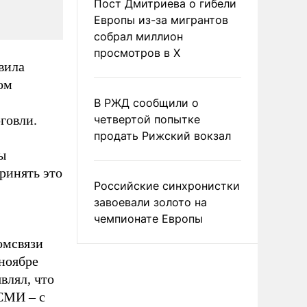
Пост Дмитриева о гибели
Европы из-за мигрантов
собрал миллион
просмотров в X
вила
ом
В РЖД сообщили о
говли.
четвертой попытке
продать Рижский вокзал
ы
ринять это
Российские синхронистки
завоевали золото на
чемпионате Европы
омсвязи
ноябре
влял, что
 СМИ – с