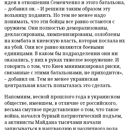
идеи в отношении Семенченко и этого батальона,
– добавил он. – И решили таким образом эту
вольницу подавить. Но тем не менее надо
понимать, что эти бойцы все равно остаются с
оружием. Они полностью деморализованы,
деклассированы, люмпенизированы, озлоблены
на комбата и киевскую власть, которая послала их
на убой. Они все равно являются боевыми
единицами. В каком бы подразделении они ни
оказались, у них в руках тяжелое вооружение. И
говорить о том, что Киев минимизировал риски,
связанные с этими батальонами, не приходится»,
– добавил он. Тем не менее украинская
центральная власть попыталась это сделать.
Напомним, весной прошлого года в украинском
обществе, имевшем, в отличие от российского,
весьма смутное представление о том, что такое
война, начался бурный патриотический подъем,
а активисты Майдана тысячами начали
записываться в нацгвардию и различного рода