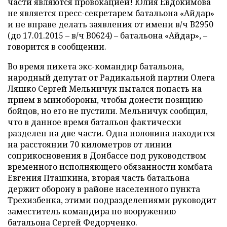
части являются провокацией! Юлия Евдокимова
не является пресс-секретарем батальона «Айдар»
и не вправе делать заявления от имени в/ч В2950
(до 17.01.2015 – в/ч В0624) – батальона «Айдар», –
говорится в сообщении.
Во время пикета экс-командир батальона,
народный депутат от Радикальной партии Олега
Ляшко Сергей Мельничук пытался попасть на
прием в минобороны, чтобы донести позицию
бойцов, но его не пустили. Мельничук сообщил,
что в данное время батальон фактически
разделен на две части. Одна половина находится
на расстоянии 70 километров от линии
соприкосновения в Донбассе под руководством
временного исполняющего обязанности комбата
Евгения Пташкина, вторая часть батальона
держит оборону в районе населенного пункта
Трехизбенка, этими подразделениями руководит
заместитель командира по вооружению
батальона Сергей Федорченко.