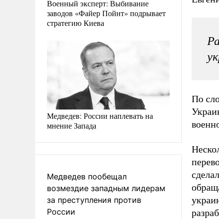
Военный эксперт: Выбивание
заводов «Файер Пойнт» подрывает
стратегию Киева
Ра
ук
По сл
Украи
Медведев: России наплевать на
военн
мнение Запада
Неско
перев
сделал
Медведев пообещал
обращ
возмездие западным лидерам
украи
за преступления против
России
разраб