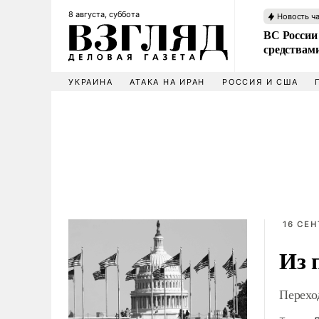
8 августа, суббота
Новость ч
ВС России 
средствам
УКРАИНА
АТАКА НА ИРАН
РОССИЯ И США
16 СЕН
Из 
Перехо