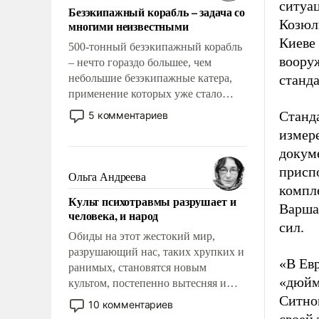
ситуа
Безэкипажный корабль – задача со
Козюл
многими неизвестными
Киеве
500-тонный безэкипажный корабль
воору
– нечто гораздо большее, чем
небольшие безэкипажные катера,
станд
применение которых уже стало
обыденностью. Задача по созданию
Станд
5 комментариев
такого корабля очень сложна и
измер
амбициозна. Однако и ее
докум
реализация радикально поднимет
присп
наши боевые возможности.
Ольга Андреева
компле
Культ психотравмы разрушает и
Варшав
человека, и народ
сил.
Обиды на этот жестокий мир,
разрушающий нас, таких хрупких и
«В Ев
ранимых, становятся новым
«дюйм
культом, постепенно вытесняя и
отменяя традиционное требование к
Ситно
10 комментариев
человеку – быть мужественным и