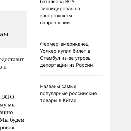
батальона ВСУ
ликвидирован на
запорожском
направлении
аны
Фермер-американец
Уолкер купил билет в
Стамбул из-за угрозы
едоставит
депортации из России
ю и
Названы самые
популярные российские
 НАТО
товары в Китае
ему мы
зацию
 Мы будем
уровня