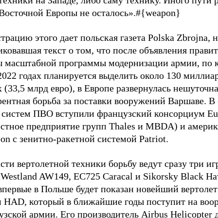
техники на Западе, либо саму технику. Иного пути 
 Восточной Европы не осталось».#{weapon}
рацию этого дает польская газета Polska Zbrojna, н
ковавшая текст о том, что после объявления прави
ы масштабной программы модернизации армии, по к
2022 годах планируется выделить около 130 миллиа
 (33,5 млрд евро), в Европе развернулась нешуточн
ентная борьба за поставки вооружений Варшаве. В 
 систем ПВО вступили французский консорциум E
естное предприятие групп Thales и MBDA) и америк
on с зенитно-ракетной системой Patriot.
сти вертолетной техники борьбу ведут сразу три иг
Westland AW149, EC725 Caracal и Sikorsky Black H
впервые в Польше будет показан новейший вертолет 
и HAD, который в ближайшие годы поступит на воо
зской армии. Его производитель Airbus Helicopter 