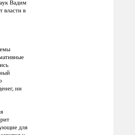
аук Вадим
т власти в
темы
рмативные
ись
нный
о
енег, ни
ся
орит
тующие для