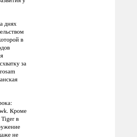
развития у
а днях
тельством
оторой в
рдов
ая
схватку за
urosam
анская
рока:
awk. Кроме
Tiger в
ружение
даже не