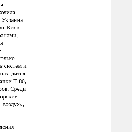
ля
ходила
. Украина
ов. Киев
ранами,
ля
е
только
в систем и
находится
анки Т-80,
ров. Среди
орские
–
воздух»,
яснил