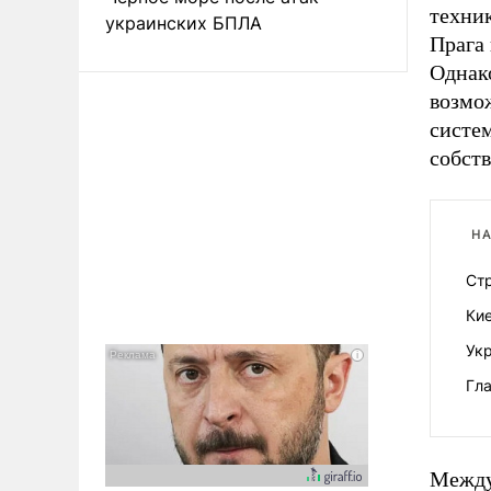
техни
украинских БПЛА
Прага
Однак
возмо
систе
собст
НА
Ст
Ки
Ук
Гла
Между