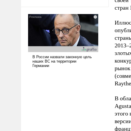
своей 
твердым под ударами судьбы, брать
стран
на себя ответственность, помогать
слабым, идти вперед и
Иллюст
адаптироваться.
опубли
стран
2013
–
злотых
конкур
рынок
(совм
Raythe
В обла
Agusta
этого 
верси
францу