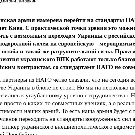
митрий Литовкин
нская армия намерена перейти на стандарты НА
яет Киев. С практической точки зрения это можн
ить с возможным переходом Украины с российск
нодорожной колеи на европейскую – мероприятие
сштаба и такой же разрушительной силы. Практи
риятия украинского ВПК работают только благо
йским контрактам, со стандартами НАТО не сов
партнеры из НАТО четко сказали, что на сегодня в
ве Украины в блоке не стоит. Но мы на несколько ш
изились к углубленному уровню сотрудничества с 
е просто о каких-то совместных учениях, а о реаль
стимости наших армий. То есть наша армия будет 
-членов переходить на стандарты вооруженных сил 
л спикер украинского внешнеполитического ведомст
ий Перебейнис.