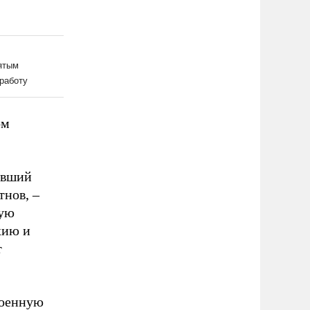
ом
ывший
тнов,
–
ную
хию и
т
военную