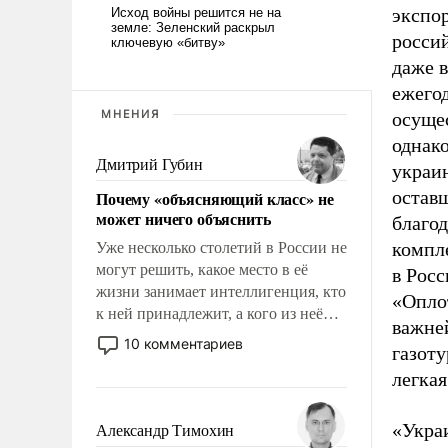
экспо
росси
даже 
ежего
МНЕНИЯ
осущес
однак
Дмитрий Губин
украин
остав
Почему «объясняющий класс» не
может ничего объяснить
благо
компл
Уже несколько столетий в России не
могут решить, какое место в её
в Росс
жизни занимает интеллигенция, кто
«Оплот
к ней принадлежит, а кого из неё
важне
исключили с правом
10 комментариев
газоту
восстановления и без оного. И чем
легкая
она отличается от просто
образованных людей. Иногда
казалось, что эти вопросы решены
«Украи
Александр Тимохин
раз и навсегда, но – нет, не решены.