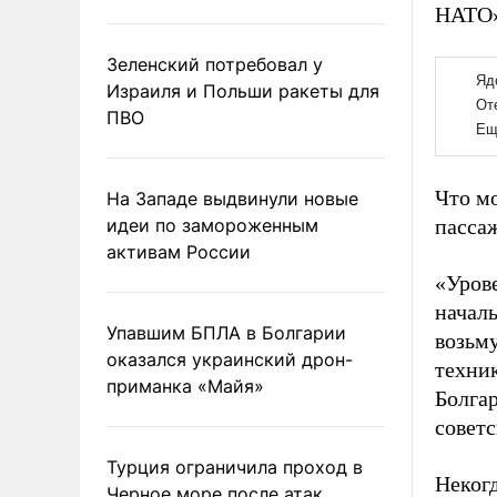
НАТО»
Зеленский потребовал у
Израиля и Польши ракеты для
ПВО
Что мо
На Западе выдвинули новые
идеи по замороженным
пасса
активам России
«Урове
начал
Упавшим БПЛА в Болгарии
возьму
оказался украинский дрон-
техни
приманка «Майя»
Болга
совет
Турция ограничила проход в
Неког
Черное море после атак