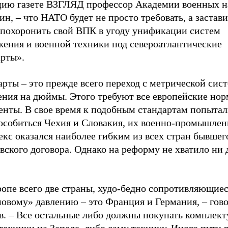
цию газете ВЗГЛЯД профессор Академии военных н
ин,
–
что НАТО будет не просто требовать, а застави
 похоронить свой ВПК в угоду унификации систем
жения и военной техники под североатлантические
арты».
арты
–
это прежде всего переход с метрической сис
ения на дюймы. Этого требуют все европейские но
енты. В свое время к подобным стандартам попытал
особиться Чехия и Словакия, их военно-промышле
кс оказался наиболее гибким из всех стран бывшег
ского договора. Однако на реформу не хватило ни д
ропе всего две страны, худо-бедно сопротивляющие
овому» давлению
–
это Франция и Германия,
–
гов
в. – Все остальные либо должны покупать комплек