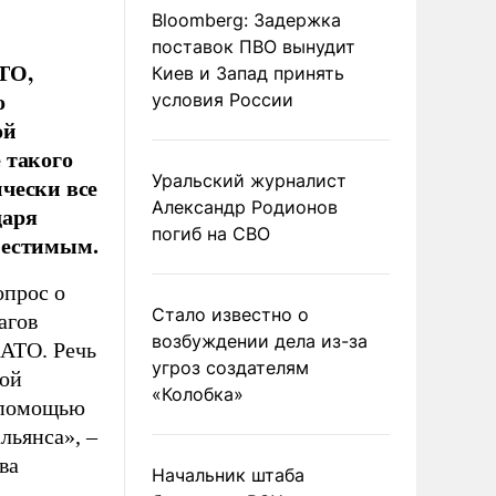
Bloomberg: Задержка
поставок ПВО вынудит
ТО,
Киев и Запад принять
о
условия России
ой
 такого
Уральский журналист
чески все
Александр Родионов
даря
погиб на СВО
местимым.
опрос о
Стало известно о
агов
возбуждении дела из-за
НАТО. Речь
угроз создателям
ной
«Колобка»
с помощью
альянса»,
–
ва
Начальник штаба