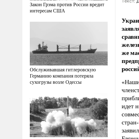
Tекст:
Д
Закон Грэма против России вредит
интересам США
Украи
заявл
сравн
желез
же ма
предп
росси
Обслуживавшая гитлеровскую
Германию компания потеряла
«Наши 
сухогрузы возле Одессы
членст
прибл
идет н
совме
стран
заяви
Евген