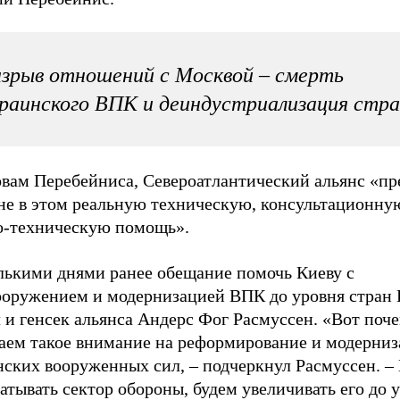
зрыв отношений с Москвой – смерть
раинского ВПК и деиндустриализация стр
овам Перебейниса, Североатлантический альянс «пр
не в этом реальную техническую, консультационну
о-техническую помощь».
лькими днями ранее обещание помочь Киеву с
ооружением и модернизацией ВПК до уровня стран
 и генсек альянса Андерс Фог Расмуссен. «Вот поч
аем такое внимание на реформирование и модерни
нских вооруженных сил,
–
подчеркнул Расмуссен. –
атывать сектор обороны, будем увеличивать его до 