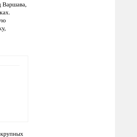
д Варшава,
ках.
ую
у,
 крупных