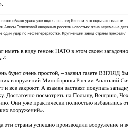
.
г иметь в виду генсек НАТО в этом своем загадочн
же?
нь будет очень простой,
–
заявил газете ВЗГЛЯД б
ьник вооружений Минобороны России Анатолий Си
т и все закроют. А взамен заставят покупать запад
ку. Достаточно посмотреть на Польшу, Венгрию, Че
рию. Они уже практически полностью избавились о
ских вооружений».
да эти страны успешно производили вооружение и 