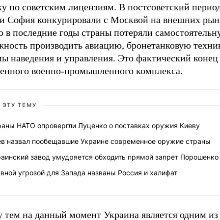
ку по советским лицензиям. В постсоветский перио
 и София конкурировали с Москвой на внешних рын
о в последние годы страны потеряли самостоятельн
жность производить авиацию, бронетанковую техник
мы наведения и управления. Это фактический конец
венного военно-промышленного комплекса.
 ЭТУ ТЕМУ
раны НАТО опровергли Луценко о поставках оружия Киеву
ев назвал пообещавшие Украине современное оружие страны
раинский завод умудряется обходить прямой запрет Порошенко
вной угрозой для Запада названы Россия и халифат
 тем на данный момент Украина является одним из