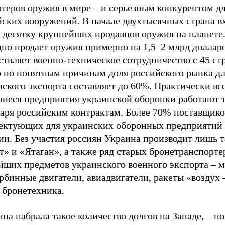
ртеров оружия в мире
–
и серьезным конкурентом д
йских вооружений. В начале двухтысячных страна в
в десятку крупнейших продавцов оружия на планете
дно продает оружия примерно на 1,5
–
2 млрд доллар
твляет военно-техническое сотрудничество с 45 ст
о по понятным причинам доля российского рынка д
ского экспорта составляет до 60%. Практически вс
шиеся предприятия украинской оборонки работают 
даря российским контрактам. Более 70% поставщико
ектующих для украинских оборонных предприятий 
ии. Без участия россиян Украина производит лишь т
» и «Ятаган», а также ряд старых бронетранспорте
йших предметов украинского военного экспорта
–
м
рбинные двигатели, авиадвигатели, ракеты «воздух
 бронетехника.
на набрала такое количество долгов на Западе,
–
по