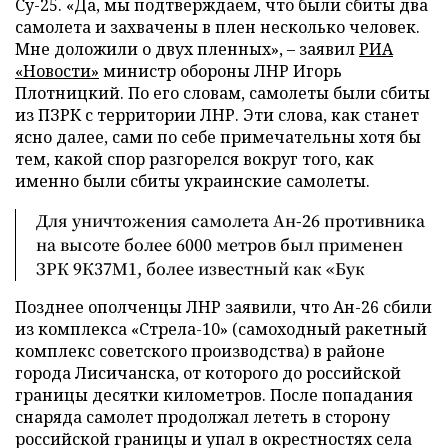
Су-25. «Да, мы подтверждаем, что были сбиты два
самолета и захвачены в плен несколько человек.
Мне доложили о двух пленных»,
–
заявил
РИА
«Новости»
министр обороны ЛНР Игорь
Плотницкий. По его словам, самолеты были сбиты
из ПЗРК с территории ЛНР. Эти слова, как станет
ясно далее, сами по себе примечательны хотя бы
тем, какой спор разгорелся вокруг того, как
именно были сбиты украинские самолеты.
Для уничтожения самолета Ан-26 противника
на высоте более 6000 метров был применен
ЗРК 9К37М1, более известный как «Бук
Позднее ополченцы ЛНР заявили, что Ан-26 сбили
из комплекса «Стрела-10» (самоходный ракетный
комплекс советского производства) в районе
города Лисичанска, от которого до российской
границы десятки километров. После попадания
снаряда самолет продолжал лететь в сторону
российской границы и упал в окрестностях села