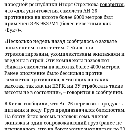
народной республики Игоря Стрелкова
говорится
,
что «для уничтожения самолета АН-26
противника на высоте более 6000 метров был
применен ЗРК 9К37М1 (более известный как
«Бук»)».
«Несколько недель назад сообщалось о захвате
ополчением этих систем. Сейчас они
отремонтированы, укомплектованы экипажами и
введены в строй. Эти комплексы позволяют
сбивать самолеты на высотах более 4000 метров.
Ранее ополчение было бессильно против
самолетов противника, летающих на таких
высотах, так как ни ПЗРК, ни ЗУ отработать такие
высоты не в состоянии»,
–
говорится в сообщении.
В Киеве сообщили, что Ан-26 перевозил продукты
питания и воду. Груз предназначался блокпостам.
На борту было восемь человек: семь членов
экипажа и один сопровождающий груз (ранее не
исключалось, что на борту могут находиться до 20