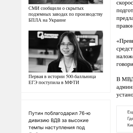
скорос
СМИ сообщили о скрытых
подго
подземных заводах по производству
предла
БПЛА на Украине
право
«Прев
средст
налож
говори
Первая в истории 500-балльница
В МВД
ЕГЭ поступила в МФТИ
админ
устано
Путин поблагодарил 76-ю
дивизию ВДВ за высокие
темпы наступления под