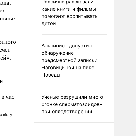
Россияне рассказали,
кона,
какие книги и фильмы
ия
помогают воспитывать
тивных
детей
ртного
Альпинист допустил
ечет
обнаружение
ей», –
предсмертной записки
Наговицыной на пике
Победы
ен
в час.
Ученые разрушили миф о
«гонке сперматозоидов»
при оплодотворении