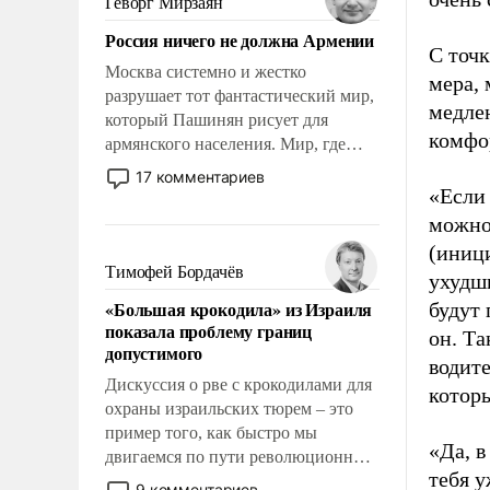
Геворг Мирзаян
Китаем.
Россия ничего не должна Армении
С точ
Москва системно и жестко
мера, 
разрушает тот фантастический мир,
медлен
который Пашинян рисует для
комфор
армянского населения. Мир, где
политические прожекты будут
17 комментариев
безусловно оплачиваться за счет
«Если 
российских налогоплательщиков и
можно
где Еревану за свои поступки не
(иници
нужно отвечать.
Тимофей Бордачёв
ухудш
«Большая крокодила» из Израиля
будут
показала проблему границ
он. Та
допустимого
водит
Дискуссия о рве с крокодилами для
которы
охраны израильских тюрем – это
пример того, как быстро мы
«Да, в
двигаемся по пути революционных
тебя у
изменений. То, что несколько лет
9 комментариев