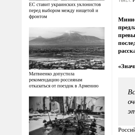
Tекст:
И
ЕС ставит украинских уклонистов
перед выбором между нищетой и
фронтом
Минис
предл
превы
после
расск
«Знач
Матвиенко допустила
рекомендацию россиянам
отказаться от поездок в Армению
Вс
оч
э
Росси