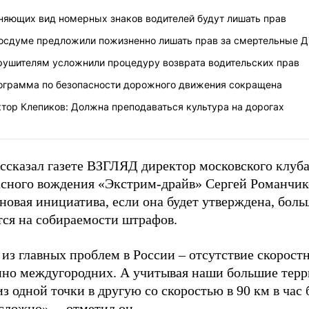
няющих вид номерных знаков водителей будут лишать прав
Госдуме предложили пожизненно лишать прав за смертельные 
рушителям усложнили процедуру возврата водительских прав
ограмма по безопасности дорожного движения сокращена
тор Клепиков: Должна преподаваться культура на дорогах
ассказал газете ВЗГЛЯД директор московского клуб
асного вождения «Экстрим-драйв» Сергей Романчико
 новая инициатива, если она будет утверждена, боль
тся на собираемости штрафов.
из главных проблем в России – отсутствие скоростн
нно междугородних. А учитывая наши большие терр
из одной точки в другую со скоростью в 90 км в час
сложно», – отметил он.