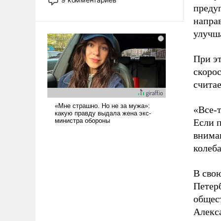
назад было образом для
предуп
псевдонаучной фантастики, стало
направ
всерьез обсуждаемой идеей.
улучша
При э
скорос
считае
«Все-т
Если п
внима
колеба
В сво
Петер
общес
Алекс