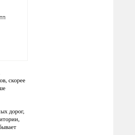
ДТП
а
в, скорее
ше
ых дорог,
итории,
 бывает