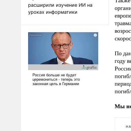
Также
расширили изучение ИИ на
органи
уроках информатики
европ
травм
возро
скорос
По да
году в
России
погибл
период
погибл
Мы не
НА