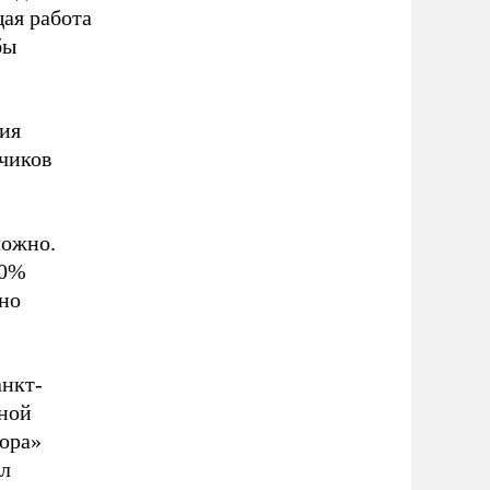
щая работа
бы
ия
нчиков
ложно.
50%
нно
анкт-
ьной
ора»
ал