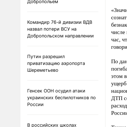
Добропольем
«Значи
созна
Командир 76-й дивизии ВДВ
безнак
назвал потери ВСУ на
числе 
Добропольском направлении
час, ч
говори
Путин разрешил
По дан
приватизацию аэропорта
погиб
Шереметьево
этом в
ущерб 
национ
Генсек ООН осудил атаки
украинских беспилотников по
ДТП со
России
расход
Росси
В российских школах