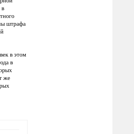
ирной
 в
ртного
ены штрафа
ой
век в этом
ода в
торых
т же
орых