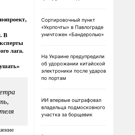
нопроект,
Сортировочный пункт
«Укрпочты» в Павлограде
. В
уничтожен «Бандеролью»
Эксперты
ого лага.
На Украине предупредили
об удорожании китайской
рушать»
электроники после ударов
по портам
метра
ИИ впервые оштрафовал
ть,
владельца подмосковного
теля
участка за борщевик
шение