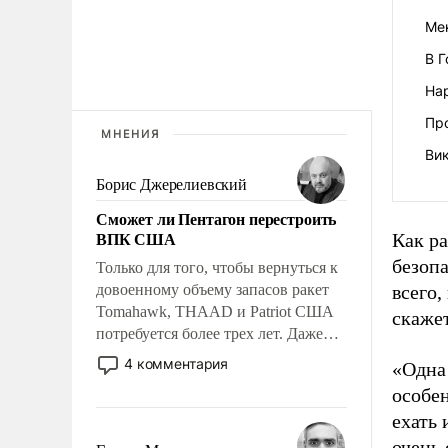
Ме
В 
На
Пр
МНЕНИЯ
Вик
Борис Джерелиевский
Сможет ли Пентагон перестроить
ВПК США
Как р
безоп
Только для того, чтобы вернуться к
довоенному объему запасов ракет
всего,
Tomahawk, THAAD и Patriot США
скаже
потребуется более трех лет. Даже
небольшая война с Ираном
4 комментария
«Одна 
опустошила американские
особе
арсеналы. Сложившаяся ситуация
ехать 
означает многолетний период
уязвимости США, например, перед
очень 