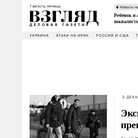
7 августа, пятница
Новость ч
Ребенок и 
шквалисты
УКРАИНА
АТАКА НА ИРАН
РОССИЯ И США
2 ДЕКА
Экс
пре