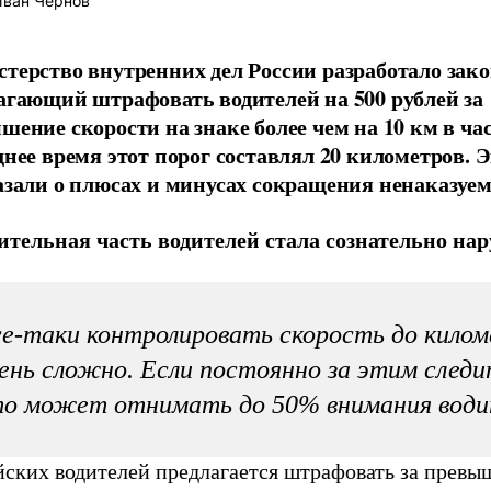
ван Чернов
терство внутренних дел России разработало зако
агающий штрафовать водителей на 500 рублей за
шение скорости на знаке более чем на 10 км в час
днее время этот порог составлял 20 километров. 
азали о плюсах и минусах сокращения ненаказуем
ительная часть водителей стала сознательно на
е-таки контролировать скорость до кило
ень сложно. Если постоянно за этим следи
то может отнимать до 50% внимания води
йских водителей предлагается штрафовать за превы