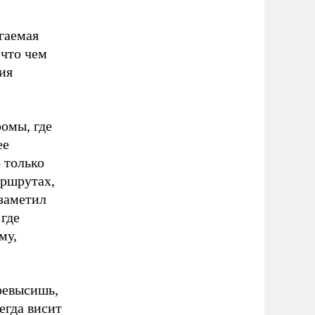
гаемая
 что чем
ия
ромы, где
ее
 только
аршрутах,
 заметил
где
му,
превысишь,
егда висит