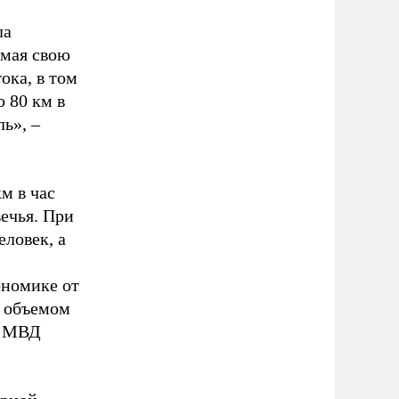
ла
имая свою
ока, в том
о 80 км в
ль», –
м в час
ечья. При
еловек, а
ономике от
с объемом
 в МВД