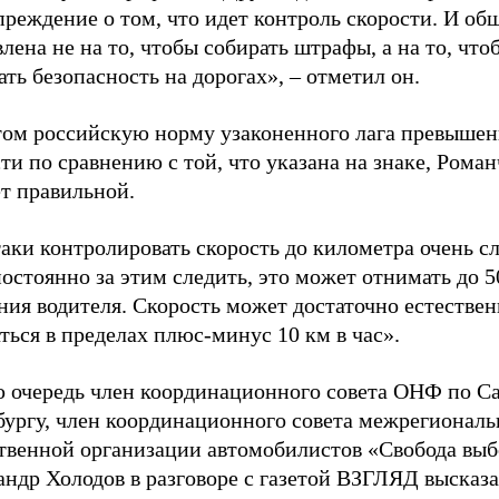
реждение о том, что идет контроль скорости. И об
лена не на то, чтобы собирать штрафы, а на то, что
ть безопасность на дорогах», – отметил он.
том российскую норму узаконенного лага превышен
ти по сравнению с той, что указана на знаке, Рома
т правильной.
аки контролировать скорость до километра очень с
остоянно за этим следить, это может отнимать до 
ния водителя. Скорость может достаточно естестве
ться в пределах плюс-минус 10 км в час».
ю очередь член координационного совета ОНФ по С
бургу, член координационного совета межрегионал
твенной организации автомобилистов «Свобода выб
андр Холодов в разговоре с газетой ВЗГЛЯД высказ