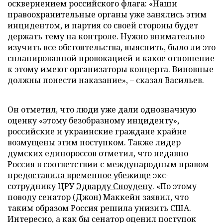
осквернением российского флага: «Наши
правоохранительные органы уже занялись этим
инцидентом, и партия со своей стороны будет
держать тему на контроле. Нужно внимательно
изучить все обстоятельства, выяснить, было ли это
спланированной провокацией и какое отношение
к этому имеют организаторы концерта. Виновные
должны понести наказание», – сказал Васильев.
Он отметил, что люди уже дали однозначную
оценку «этому безобразному инциденту»,
российские и украинские граждане крайне
возмущены этим поступком. Также лидер
думских единороссов отметил, что недавно
Россия в соответствии с международным правом
предоставила временное убежище
экс-
сотруднику ЦРУ
Эдварду Сноудену
. «По этому
поводу сенатор (Джон) Маккейн заявил, что
таким образом Россия решила унизить США.
Интересно, а как бы сенатор оценил поступок