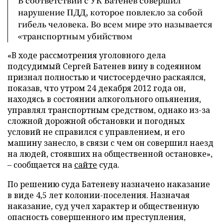
В соответствии с УК Батенев совершил
нарушение ПДД, которое повлекло за собой
гибель человека. Во всем мире это называется
«транспортным убийством
«В ходе рассмотрения уголовного дела
подсудимый Сергей Батенев вину в содеянном
признал полностью и чистосердечно раскаялся,
показав, что утром 24 декабря 2012 года он,
находясь в состоянии алкогольного опьянения,
управлял транспортным средством, однако из-за
сложной дорожной обстановки и погодных
условий не справился с управлением, и его
машину занесло, в связи с чем он совершил наезд
на людей, стоявших на общественной остановке»,
– сообщается на
сайте
суда.
По решению суда Батеневу назначено наказание
в виде 4,5 лет колонии-поселения. Назначая
наказание, суд учел характер и общественную
опасность совершенного им преступления,