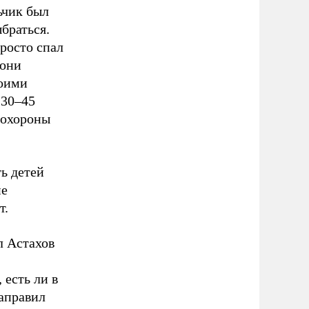
ьчик был
браться.
просто спал
 они
воими
 30–45
похороны
ь детей
не
т.
л Астахов
 есть ли в
направил