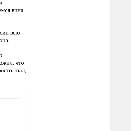
а
емся вина
ссии всю
она.
р
ожил, что
осто спал,