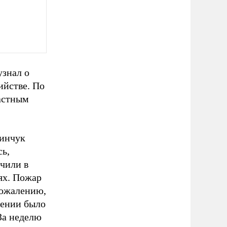
узнал о
ийстве. По
частным
Синчук
сь,
учили в
ях. Пожар
сожалению,
щении было
За неделю