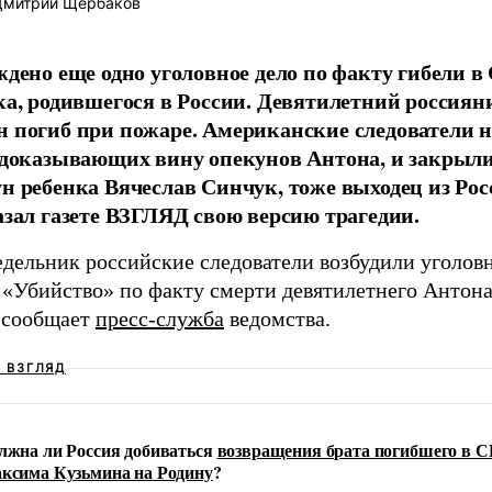
митрий Щербаков
ждено еще одно уголовное дело по факту гибели 
ка, родившегося в России. Девятилетний россия
 погиб при пожаре. Американские следователи 
 доказывающих вину опекунов Антона, и закрыли
н ребенка Вячеслав Синчук, тоже выходец из Рос
азал газете ВЗГЛЯД свою версию трагедии.
дельник российские следователи возбудили уголовн
е «Убийство» по факту смерти девятилетнего Антон
сообщает
пресс-служба
ведомства.
Ш ВЗГЛЯД
лжна ли Россия добиваться
возвращения брата погибшего в
ксима Кузьмина на Родину
?