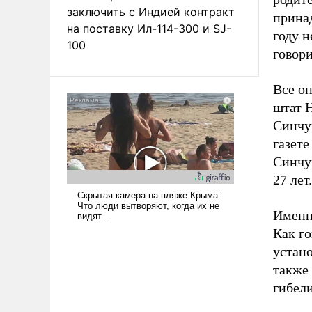
заключить с Индией контракт
прина
на поставку Ил-114-300 и SJ-
году 
100
говор
Все о
штат Н
Синчу
газете
Синчу
27 лет.
Именн
Как го
устано
также 
гибел