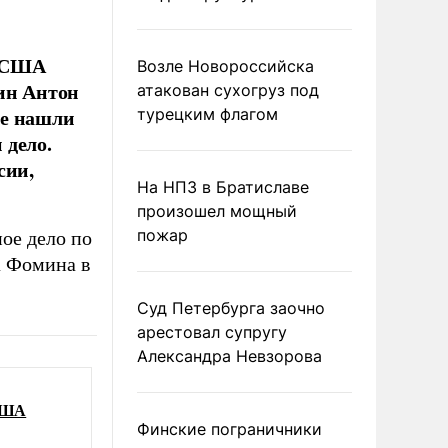
в США
Возле Новороссийска
нин Антон
атакован сухогруз под
не нашли
турецким флагом
 дело.
сии,
На НПЗ в Братиславе
произошел мощный
пожар
ое дело по
а Фомина в
Суд Петербурга заочно
арестовал супругу
Александра Невзорова
 США
Финские пограничники