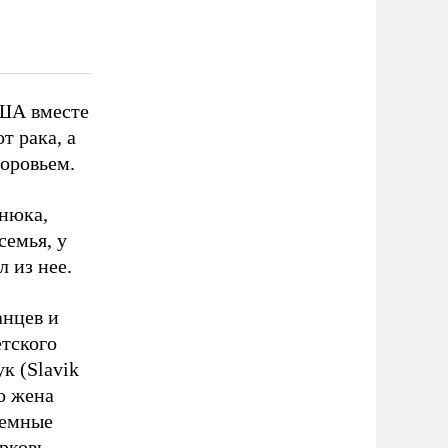
США вместе
т рака, а
доровьем.
анюка,
семья, у
 из нее.
анцев и
тского
к (Slavik
о жена
иемные
рковь,