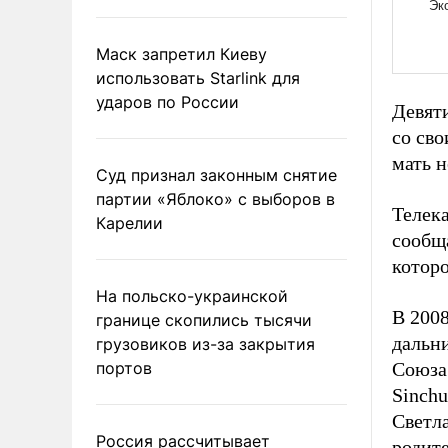
Маск запретил Киеву
использовать Starlink для
ударов по России
Девят
со сво
мать н
Суд признал законным снятие
партии «Яблоко» с выборов в
Телек
Карелии
сообща
которо
На польско-украинской
В 2008
границе скопились тысячи
дальн
грузовиков из-за закрытия
портов
Союза
Sinchu
Светла
Россия рассчитывает
родит