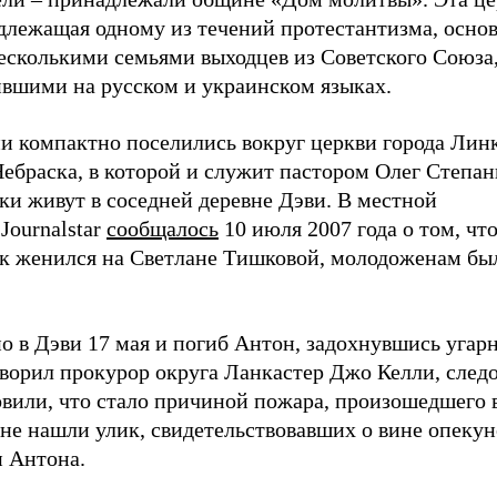
длежащая одному из течений протестантизма, основ
несколькими семьями выходцев из Советского Союза
ившими на русском и украинском языках.
ни компактно поселились вокруг церкви города Лин
ебраска, в которой и служит пастором Олег Степан
ки живут в соседней деревне Дэви. В местной
 Journalstar
сообщалось
10 июля 2007 года о том, чт
к женился на Светлане Тишковой, молодоженам был
о в Дэви 17 мая и погиб Антон, задохнувшись угар
ворил прокурор округа Ланкастер Джо Келли, следо
вили, что стало причиной пожара, произошедшего в
не нашли улик, свидетельствовавших о вине опекун
и Антона.