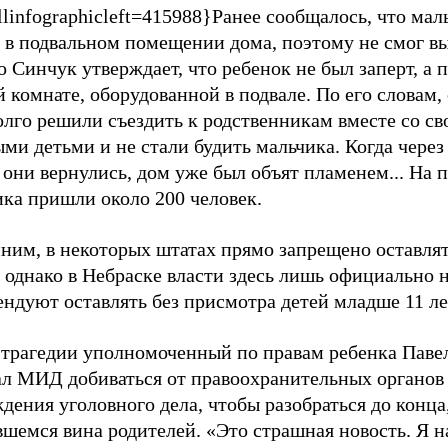
linfographicleft=415988}Ранее сообщалось, что мал
 в подвальном помещении дома, поэтому не смог вы
 Синчук утверждает, что ребенок не был заперт, а 
й комнате, оборудованной в подвале. По его словам,
олго решили съездить к родственникам вместе со с
ми детьми и не стали будить мальчика. Когда через
они вернулись, дом уже был объят пламенем... На 
ика пришли около 200 человек.
ним, в некоторых штатах прямо запрещено оставлят
 однако в Небраске власти здесь лишь официально 
ндуют оставлять без присмотра детей младше 11 ле
 трагедии уполномоченный по правам ребенка Паве
ал МИД добиваться от правоохранительных органов
дения уголовного дела, чтобы разобраться до конца,
вшемся вина родителей. «Это страшная новость. Я 