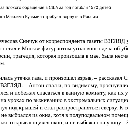
за плохого обращения в США за год погибли 1570 детей
ата Максима Кузьмина требуют вернуть в Россию
ячеслав Синчук от корреспондента газеты ВЗГЛЯД 
то стал в Москве фигурантом уголовного дела об уб
рсии, трагедия, которая произошла в мае, была нес
ем.
лась утечка газа, и произошел взрыв, – рассказал 
е ВЗГЛЯД. – Антон спал и, по-видимому, проснувши
лся и побежал спасаться в ванную комнату, как их 
 на уроках по выживанию в экстремальных ситуаци
ул под крышей и стал распространяться сверху. К 
 не выбрался из окна, хотя в полуподвальном поме
ько открывающихся окон, и не выбежал на улицу... 