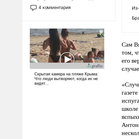
небольшая война с Ираном
4 комментария
Из-
опустошила американские
Бр
арсеналы. Сложившаяся ситуация
означает многолетний период
уязвимости США, например, перед
Китаем.
Сам В
том, ч
его ве
случа
«Случи
газет
испуга
школе
вспыхн
Антон
нескол