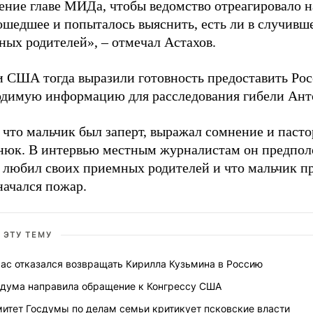
ение главе МИДа, чтобы ведомство отреагировало н
ошедшее и попыталось выяснить, есть ли в случивш
ных родителей», – отмечал Астахов.
и США тогда выразили готовность предоставить Ро
одимую информацию для расследования гибели Ант
 что мальчик был заперт, выражал сомнение и пасто
нюк. В интервью местным журналистам он предпол
 любил своих приемных родителей и что мальчик пр
начался пожар.
 ЭТУ ТЕМУ
хас отказался возвращать Кирилла Кузьмина в Россию
сдума направила обращение к Конгрессу США
митет Госдумы по делам семьи критикует псковские власти