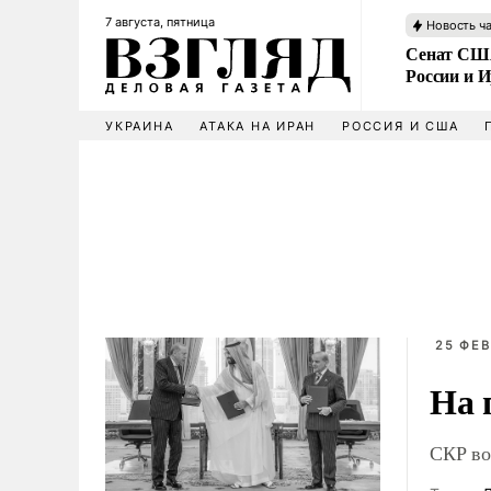
7 августа, пятница
Новость ч
Сенат США
России и 
УКРАИНА
АТАКА НА ИРАН
РОССИЯ И США
25 ФЕВ
На 
СКР во