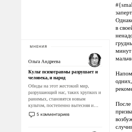
#{smal
заперт
Однако
в свое
ненад
грудны
МНЕНИЯ
минут 
мальч
Ольга Андреева
Культ психотравмы разрушает и
Напом
человека, и народ
одних,
Обиды на этот жестокий мир,
рекоме
разрушающий нас, таких хрупких и
ранимых, становятся новым
После
культом, постепенно вытесняя и
призв
отменяя традиционное требование к
5 комментариев
человеку – быть мужественным и
возбуж
твердым под ударами судьбы, брать
случи
на себя ответственность, помогать