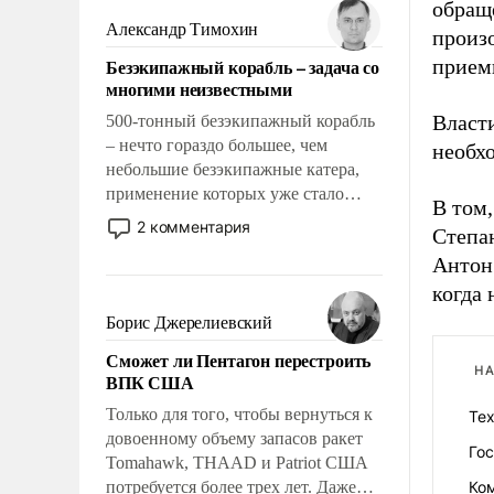
обращ
слабым, идти вперед и
Александр Тимохин
произ
адаптироваться.
Безэкипажный корабль – задача со
прием
многими неизвестными
Власт
500-тонный безэкипажный корабль
– нечто гораздо большее, чем
необх
небольшие безэкипажные катера,
применение которых уже стало
В том,
обыденностью. Задача по созданию
2 комментария
Степа
такого корабля очень сложна и
Антон
амбициозна. Однако и ее
реализация радикально поднимет
когда 
наши боевые возможности.
Борис Джерелиевский
Сможет ли Пентагон перестроить
НА
ВПК США
Только для того, чтобы вернуться к
Те
довоенному объему запасов ракет
Го
Tomahawk, THAAD и Patriot США
потребуется более трех лет. Даже
Ко