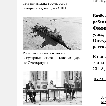
Tекст:
Д
Три исламских государства
потеряли надежду на США
Возбу
ребен
Фомин
улик,
Опеку
расск
Росатом сообщил о запуске
В поне
регулярных рейсов китайских судов
стать
по Севморпути
США, 
НА ВА
До
Ма