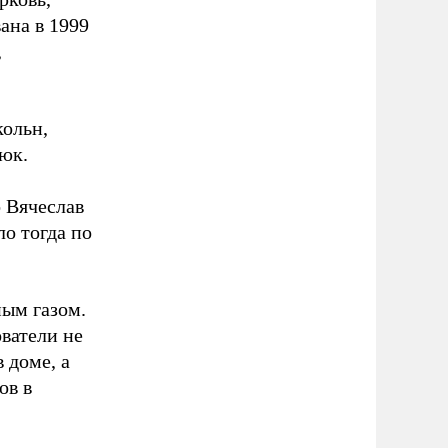
ана в 1999
,
кольн,
юк.
о Вячеслав
о тогда по
ным газом.
ватели не
 доме, а
ов в