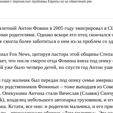
илетний Антон Фомин в 2005 году эмигрировал в 
ими родителями. Однако вскоре его отец скончался о
е смогла более заботиться о нем из-за проблем со з
анал Fox News, цитируя пастора этой общины Степ
ет, что после смерти отца Фомина взяла под опеку 
й уже было четверо детей, но спустя год Антон ушел
 году мальчик был передан под опеку семье америк
их родственников Фоминых – тоже выходцев из Сове
. Опекунами Антона стали Вячеслав (Славик) Синчу
k), владелец небольшого автопарка грузовиков, и ег
на. Кстати, все они: и родители мальчика, и его пр
ели – принадлежали общине «Дом молитвы». Эта це