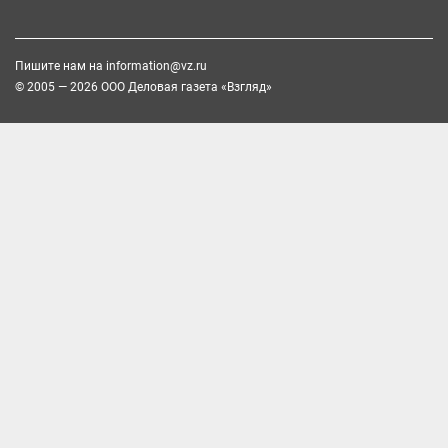
Пишите нам на
information@vz.ru
© 2005 — 2026 ООО Деловая газета «Взгляд»