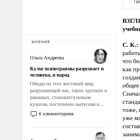
ВЗГЛЯ
учебн
МНЕНИЯ
С. К.:
работы
Ольга Андреева
что б
Культ психотравмы разрушает и
как пр
человека, и народ
создан
Обиды на этот жестокий мир,
общее 
разрушающий нас, таких хрупких и
Снача
ранимых, становятся новым
станда
культом, постепенно вытесняя и
тоже, 
отменяя традиционное требование к
6 комментариев
уже м
человеку – быть мужественным и
твердым под ударами судьбы, брать
состав
на себя ответственность, помогать
заним
слабым, идти вперед и