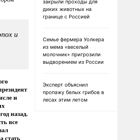
закрыли проходы для
диких животных на
границе с Россией
эпох и
Семье фермера Уолкера
из мема «веселый
молочник» пригрозили
выдворением из России
ого
Эксперт объяснил
президент
пропажу белых грибов в
исле и
лесах этим летом
их
год назад.
ть все
зал
а стать