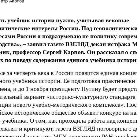
етр Акопов
ть учебник истории нужно, учитывая вековые
литические интересы России. Под геополитическ
есами России я подразумеваю не политику совре
одства», – заявил газете ВЗГЛЯД декан истфака 
мик, профессор Сергей Карпов. Он рассказал о сп
х по поводу содержания единого учебника истори
е за четверть века в России появится единая конце
ного учебника истории. Ее подготовка практически
ена, и до 1 ноября президенту Путину будет предст
ательный вариант «историко-культурного стандарта
пции нового учебно-методического комплекса». Пос
йское историческое общество объявит конкурс на н
 учебника. О том, как проходила работа над концеп
 хвалят и критикуют, газета ВЗГЛЯД поговорила с 
ического факультета МГУ, академиком РАН, профес