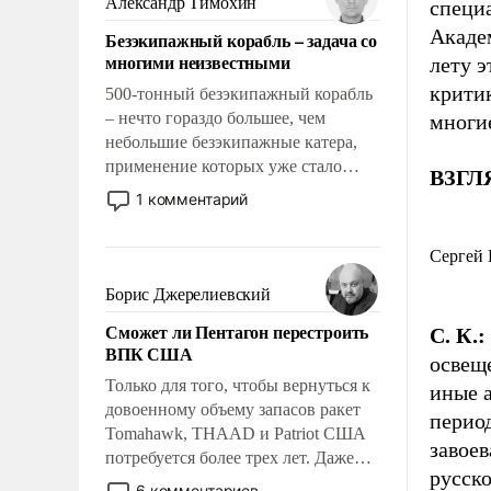
Александр Тимохин
специ
адаптироваться.
Академ
Безэкипажный корабль – задача со
многими неизвестными
лету э
критик
500-тонный безэкипажный корабль
– нечто гораздо большее, чем
многи
небольшие безэкипажные катера,
применение которых уже стало
ВЗГЛЯ
обыденностью. Задача по созданию
1 комментарий
такого корабля очень сложна и
амбициозна. Однако и ее
Сергей К
реализация радикально поднимет
наши боевые возможности.
Борис Джерелиевский
Сможет ли Пентагон перестроить
С. К.:
ВПК США
освеще
Только для того, чтобы вернуться к
иные 
довоенному объему запасов ракет
период
Tomahawk, THAAD и Patriot США
завое
потребуется более трех лет. Даже
русско
небольшая война с Ираном
6 комментариев