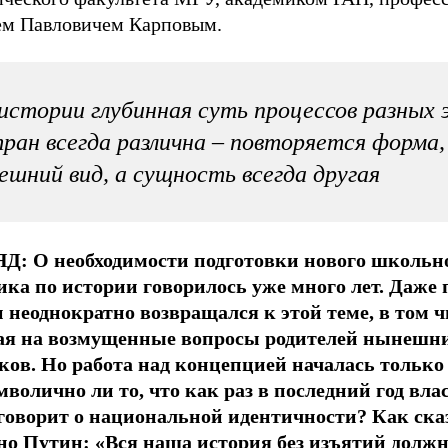
ем Павловичем Карповым.
истории глубинная суть процессов разных 
ран всегда различна – повторяется форма,
ешний вид, а сущность всегда другая
Д: О необходимости подготовки нового школьн
ика по истории говорилось уже много лет. Даже 
 неоднократно возвращался к этой теме, в том ч
ая на возмущенные вопросы родителей нынешн
ков. Но работа над концепцией началась только 
мволично ли то, что как раз в последний год влас
говорит о национальной идентичности? Как ска
но Путин: «Вся наша история без изъятий должн