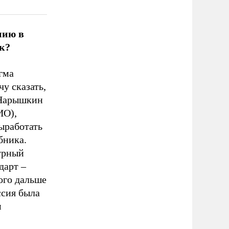
нию в
к?
гма
у сказать,
 Нарышкин
ИО),
выработать
бника.
турный
дарт –
ого дальше
ссия была
м