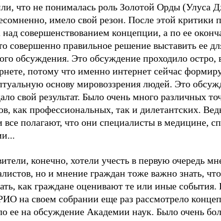
ли, что не понималась роль Золотой Орды (Улуса Д
есомненно, имело свой резон. После этой критики 
а над совершенствованием концепции, а по ее окон
то совершенно правильное решение выставить ее дл
ого обсуждения. Это обсуждение проходило остро, 
ернете, потому что именно интернет сейчас формир
птуальную основу мировоззрения людей. Это обсуж
ало свой результат. Было очень много различных точ
ов, как профессиональных, так и дилетантских. Ведь
 все полагают, что они специалисты в медицине, сп
и...
ители, конечно, хотели учесть в первую очередь мн
листов, но и мнение граждан тоже важно знать, чт
ать, как граждане оценивают те или иные события.
 РИО на своем собрании еще раз рассмотрело конце
ло ее на обсуждение Академии наук. Было очень бо