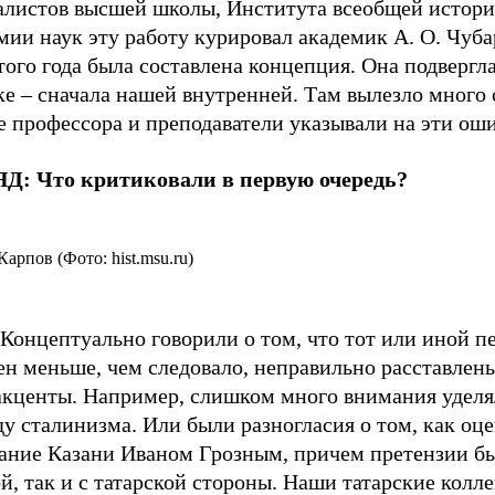
алистов высшей школы, Института всеобщей истори
ии наук эту работу курировал академик А. О. Чуба
того года была составлена концепция. Она подвергл
е – сначала нашей внутренней. Там вылезло много 
е профессора и преподаватели указывали на эти ош
Д: Что критиковали в первую очередь?
арпов (Фото: hist.msu.ru)
Концептуально говорили о том, что тот или иной п
н меньше, чем следовало, неправильно расставлены
акценты. Например, слишком много внимания уделя
у сталинизма. Или были разногласия о том, как оц
вание Казани Иваном Грозным, причем претензии бы
й, так и с татарской стороны. Наши татарские колле