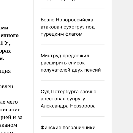
Возле Новороссийска
ими
атакован сухогруз под
менного
турецким флагом
МГУ,
орах
Минтруд предложил
и.
расширить список
получателей двух пенсий
пция
авлен
Суд Петербурга заочно
арестовал супругу
ле чего
Александра Невзорова
аписание
цией и за
деканом
Финские пограничники
сором