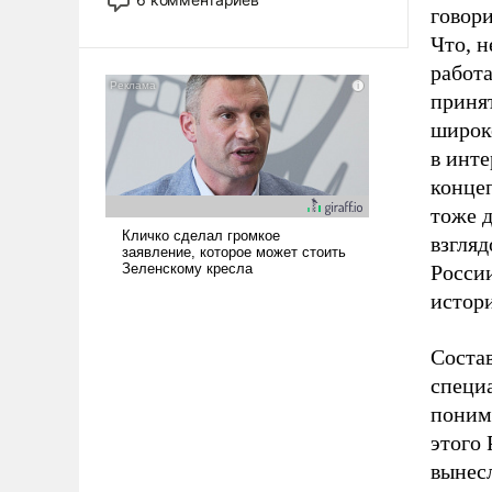
говори
опустошила американские
арсеналы. Сложившаяся ситуация
Что, н
означает многолетний период
работ
уязвимости США, например, перед
приня
Китаем.
широк
в инт
конце
тоже д
взгляд
России
истори
Состав
специа
поним
этого
вынес