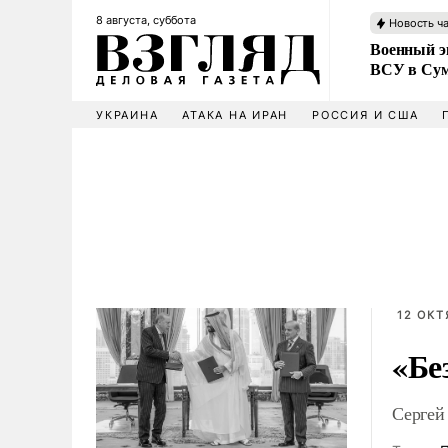
8 августа, суббота
Новость ч
Военный эк
ВСУ в Сум
УКРАИНА
АТАКА НА ИРАН
РОССИЯ И США
12 ОКТ
«Бе
Сергей