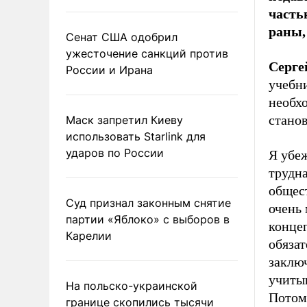
часть
раны,
Сенат США одобрил
ужесточение санкций против
Серге
России и Ирана
учебн
необхо
станов
Маск запретил Киеву
использовать Starlink для
ударов по России
Я убе
трудн
общест
Суд признал законным снятие
очень
партии «Яблоко» с выборов в
конце
Карелии
обязат
заключ
учиты
На польско-украинской
Потому
границе скопились тысячи