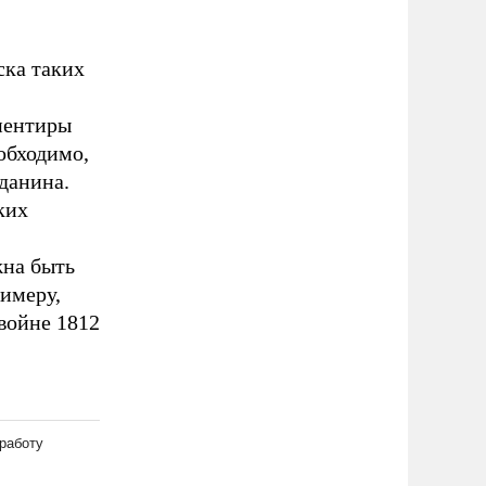
ска таких
иентиры
обходимо,
жданина.
ких
жна быть
римеру,
 войне 1812