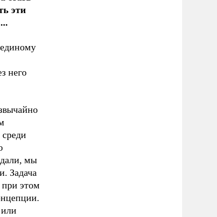
ть эти
...
 единому
ез него
езвычайно
м
 среди
ю
здали, мы
и. Задача
 при этом
онцепции.
 или