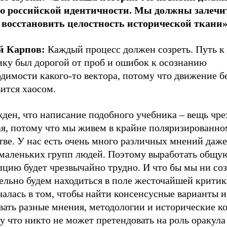
ю российской идентичности. Мы должны залечи
 восстановить целостность исторической ткани»
й Карпов:
Каждый процесс должен созреть. Путь к
ику был дорогой от проб и ошибок к осознанию
димости какого-то вектора, потому что движение б
ится хаосом.
жден, что написание подобного учебника – вещь чр
ая, потому что мы живем в крайне поляризированно
ве. У нас есть очень много различных мнений даже
 маленьких групп людей. Поэтому выработать общу
пцию будет чрезвычайно трудно. И что бы мы ни со
ельно будем находиться в поле жесточайшей критик
алась в том, чтобы найти консенсусные варианты и
вать разные мнения, методологии и исторические к
 что никто не может претендовать на роль оракула