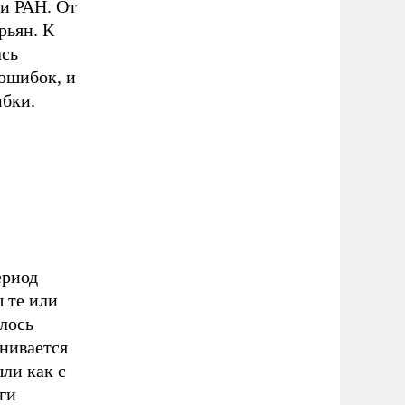
и РАН. От
рьян. К
ась
ошибок, и
ибки.
ериод
 те или
лось
енивается
ли как с
ги