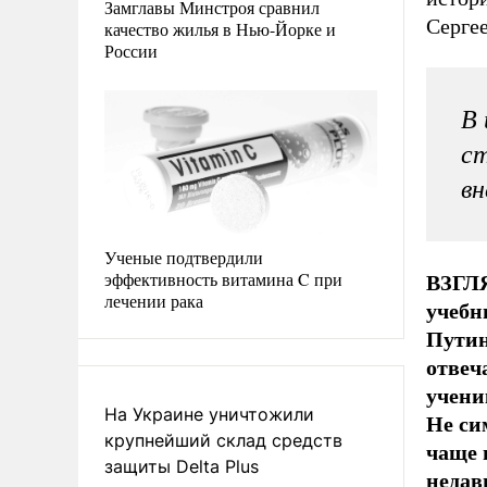
Замглавы Минстроя сравнил
Серге
качество жилья в Нью-Йорке и
России
В 
ст
вн
Ученые подтвердили
эффективность витамина C при
ВЗГЛЯ
лечении рака
учебн
Путин
отвеч
учени
На Украине уничтожили
Не си
крупнейший склад средств
чаще 
защиты Delta Plus
недав