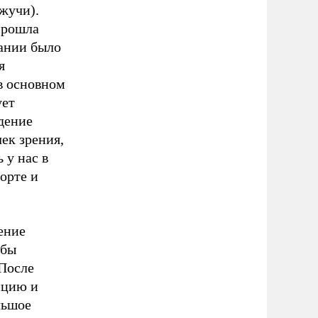
жучи).
прошла
чании было
я
в основном
ует
дение
ек зрения,
 у нас в
орте и
ение
обы
 После
пцию и
льшое