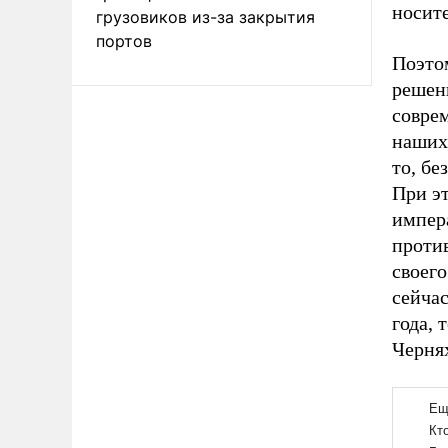
носит
грузовиков из-за закрытия
портов
Поэтом
решени
совре
наших 
то, бе
При э
импер
проти
своего
сейчас
года, 
Чернях