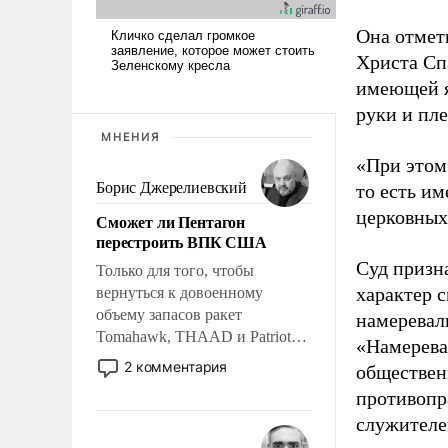
Она отмет
Христа Сп
имеющей я
руки и пле
МНЕНИЯ
«При этом
Борис Джерелиевский
то есть и
церковных 
Сможет ли Пентагон
перестроить ВПК США
Суд призн
Только для того, чтобы
характер 
вернуться к довоенному
объему запасов ракет
намеревал
Tomahawk, THAAD и Patriot
«Намерева
США потребуется более трех
2 комментария
обществен
лет. Даже небольшая война с
противопр
Ираном опустошила
служителей
американские арсеналы.
Сложившаяся ситуация