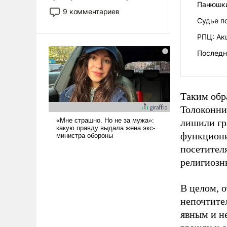
Панюшки
двигаемся по пути
9 комментариев
революционных изменений.
Судье п
То, что несколько лет назад
РПЦ: Ак
было образом для
псевдонаучной фантастики,
Последн
стало всерьез обсуждаемой
идеей.
Таким обр
Толоконни
лишили гр
функциони
посетител
религиозн
В целом, 
непочтите
явным и н