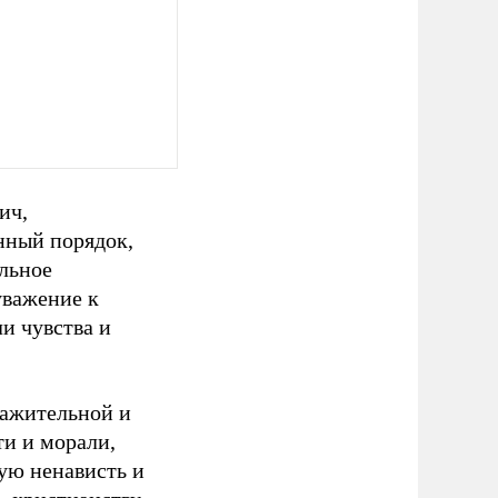
ич,
нный порядок,
льное
уважение к
и чувства и
важительной и
и и морали,
ую ненависть и