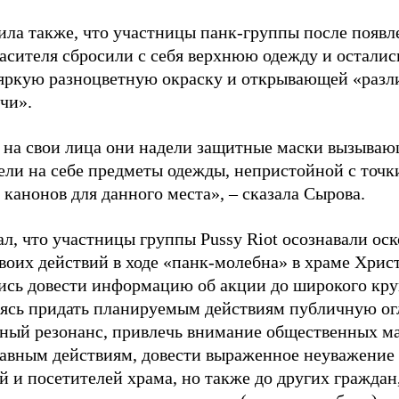
ила также, что участницы панк-группы после появл
асителя сбросили с себя верхнюю одежду и остались
ркую разноцветную окраску и открывающей «разли
чи».
 на свои лица они надели защитные маски вызываю
мели на себе предметы одежды, непристойной с точк
канонов для данного места», – сказала Сырова.
ал, что участницы группы Pussy Riot осознавали ос
своих действий в ходе «панк-молебна» в храме Хрис
ись довести информацию об акции до широкого кру
ясь придать планируемым действиям публичную ог
ный резонанс, привлечь внимание общественных ма
авным действиям, довести выраженное неуважение 
 и посетителей храма, но также до других граждан