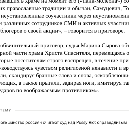
овавших в храме на момент его («панк-молебна») с
их православные традиции и обычаи, Самуцевич, Т
 неустановленные соучастники через неустановленн
и различных сотрудников СМИ и активных участник
блогеров о своей акции», – говорится в приговоре.
 обвинительный приговор, судья Марина Сырова объ
рной части храма Христа Спасителя, перемещаясь о
оторые посетителям строго воспрещен, в течение пр
уководствуясь чувством религиозной ненависти и в
ли, скандируя бранные слова и слова, оскорбляющи
ующих, а также прыгали, задирая ноги, имитируя т
ударов по воображаемым противникам».
 ТЕМУ
Большинство россиян считают суд над Pussy Riot справедливым