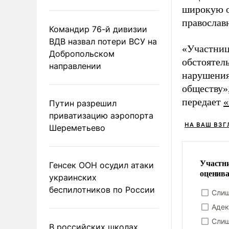
широкую о
православ
Командир 76-й дивизии
ВДВ назвал потери ВСУ на
«Участниц
Добропольском
обстоятел
направлении
нарушения
обществу»,
передает
«
Путин разрешил
приватизацию аэропорта
НА ВАШ ВЗГ
Шереметьево
Участни
Генсек ООН осудил атаки
оценива
украинских
беспилотников по России
Слиш
Адек
Слиш
В российских школах