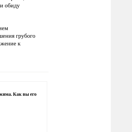
 и обиду
ием
шения грубого
ажение к
ежима. Как вы его