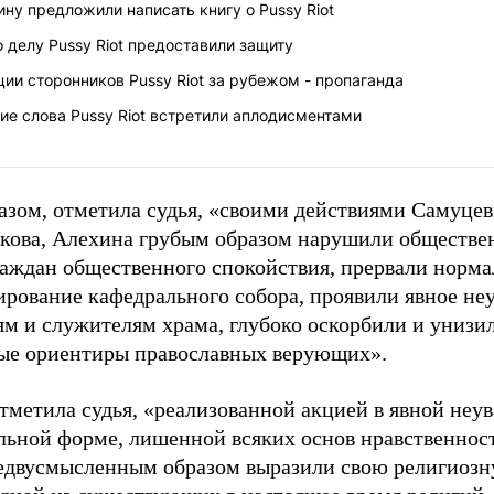
ну предложили написать книгу о Pussy Riot
о делу Pussy Riot предоставили защиту
ции сторонников Pussy Riot за рубежом - пропаганда
ие слова Pussy Riot встретили аплодисментами
азом, отметила судья, «своими действиями Самуцев
кова, Алехина грубым образом нарушили обществе
аждан общественного спокойствия, прервали норма
рование кафедрального собора, проявили явное не
ям и служителям храма, глубоко оскорбили и унизил
ые ориентиры православных верующих».
отметила судья, «реализованной акцией в явной неу
льной форме, лишенной всяких основ нравственност
едвусмысленным образом выразили свою религиозн