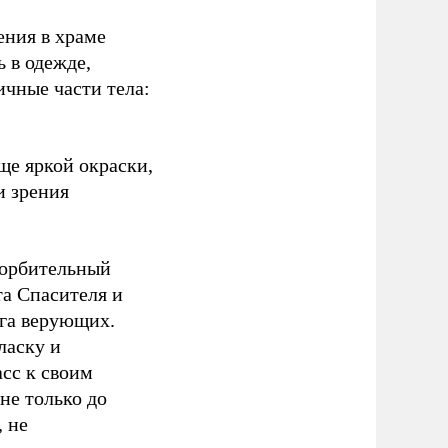
ения в храме
 в одежде,
чные части тела:
ще яркой окраски,
и зрения
корбительный
та Спасителя и
га верующих.
ласку и
сс к своим
не только до
, не