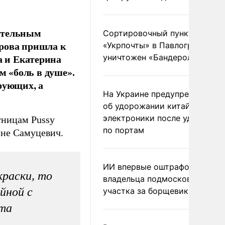
нительным
Сортировочный пункт
ырова пришла к
«Укрпочты» в Павлограде
 и Екатерина
уничтожен «Бандеролью»
 «боль в душе».
рующих, а
На Украине предупредили
об удорожании китайской
электроники после ударов
тницам Pussy
по портам
ине Самуцевич.
ИИ впервые оштрафовал
краски, то
владельца подмосковного
йной с
участка за борщевик
ста