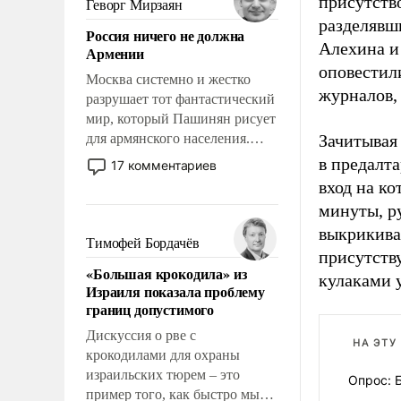
присутств
Геворг Мирзаян
означает многолетний период
разделявш
Россия ничего не должна
уязвимости США, например,
Алехина и
Армении
перед Китаем.
оповестил
Москва системно и жестко
журналов, 
разрушает тот фантастический
мир, который Пашинян рисует
для армянского населения.
Зачитывая
Мир, где политические
в предалта
17 комментариев
прожекты будут безусловно
вход на к
оплачиваться за счет
минуты, р
российских
выкрикива
налогоплательщиков и где
Тимофей Бордачёв
присутств
Еревану за свои поступки не
«Большая крокодила» из
нужно отвечать.
кулаками 
Израиля показала проблему
границ допустимого
Дискуссия о рве с
НА ЭТУ
крокодилами для охраны
израильских тюрем – это
Опрос: 
пример того, как быстро мы