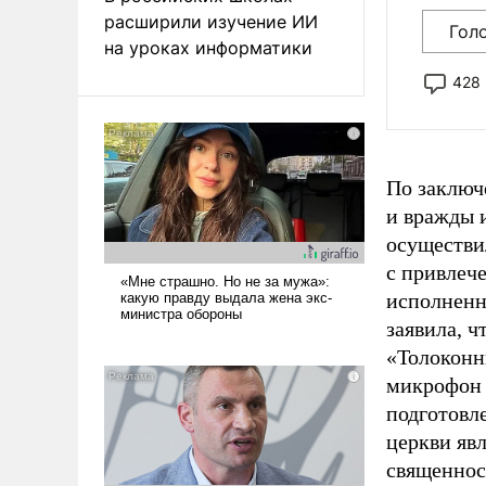
расширили изучение ИИ
Гол
на уроках информатики
428
По заключ
и вражды 
осуществи
с привлеч
исполненн
заявила, ч
«Толоконн
микрофон 
подготовл
церкви яв
священносл