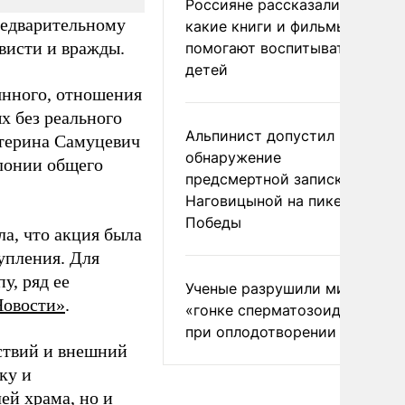
Россияне рассказали,
редварительному
какие книги и фильмы
висти и вражды.
помогают воспитывать
детей
янного, отношения
х без реального
Альпинист допустил
атерина Самуцевич
обнаружение
олонии общего
предсмертной записки
Наговицыной на пике
Победы
а, что акция была
упления. Для
у, ряд ее
Ученые разрушили миф о
овости»
.
«гонке сперматозоидов»
при оплодотворении
ствий и внешний
ку и
ей храма, но и