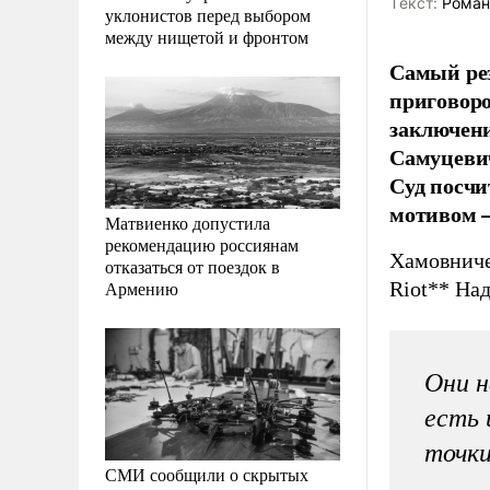
Tекст:
Роман 
уклонистов перед выбором
между нищетой и фронтом
Самый рез
приговоро
заключени
Самуцевич
Суд посчи
мотивом –
Матвиенко допустила
рекомендацию россиянам
Хамовниче
отказаться от поездок в
Армению
Riot** На
Они н
есть 
точки
СМИ сообщили о скрытых