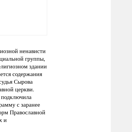
гиозной ненависти
оциальной группы,
елигиозном здании
ается содержания
судья Сырова
авной церкви.
я подключила
рамму с заранее
норм Православной
х и