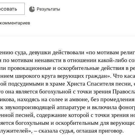
осовать
Результаты
 комментариев
ению суда, девушки действовали «по мотивам рели
и по мотивам ненависти в отношении какой-либо с
ли провокационные и оскорбительные действия в р
ением широкого круга верующих граждан». Что кас
ой подсудимыми в храме Христа Спасителя песни, 
то она является богохульной с точки зрения Правосл
икова, находясь на солее и амвоне, без промедлени
к звукопроизводящей аппаратуре и включила фоног
енной песней, содержание которой с точки зрения 
ляется богохульным и оскорбительным для верующи
ужителей», – сказала судья, оглашая приговор.