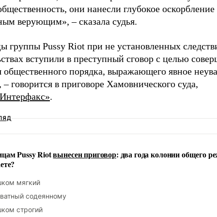
бщественность, они нанесли глубокое оскорбление
ным верующим», – сказала судья.
ы группы Pussy Riot при не установленных следств
ьствах вступили в преступный сговор с целью совер
 общественного порядка, выражающего явное неув
 – говорится в приговоре Хамовнического суда,
Интерфакс»
.
ЛЯД
цам Pussy Riot
вынесен приговор
: два года колонии общего р
ете?
ком мягкий
ватный содеянному
ком строгий