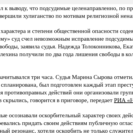
л к выводу, что подсудимые целенаправленно, по п
овершили хулиганство по мотивам религиозной нена
 характера и степени общественной опасности соде
ому» суд счел невозможным исправление подсудимы
вободы, заявила судья. Надежда Толоконникова, Ек
лехина получили по два года лишения свободы в к
зачитывался три часа. Судья Марина Сырова отметил
 спланирована, был подготовлен каждый этап прест
я противоправных действий они организовали групп
 скрылись, говорится в приговоре, передает
РИА «Н
ые осознавали оскорбительный характер своих дей
ревались придать своим действиям публичную оглас
ный резонанс, хотели оскорбить не только служител