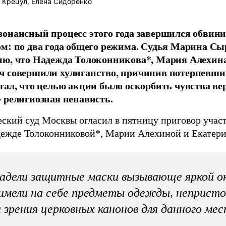
Крецул, Елена Сидоренко
онансный процесс этого года завершился обви
м: по два года общего режима. Судья Марина С
ю, что Надежда Толоконникова*, Мария Алехина
 совершили хулиганство, причинив потерпевшим
тал, что целью акции было оскорбить чувства ве
 религиозная ненависть.
ский суд Москвы огласил в пятницу приговор учас
дежде Толоконниковой*, Марии Алехиной и Екатер
адели защитные маски вызывающе яркой о
имели на себе предметы одежды, непристо
 зрения церковных канонов для данного ме