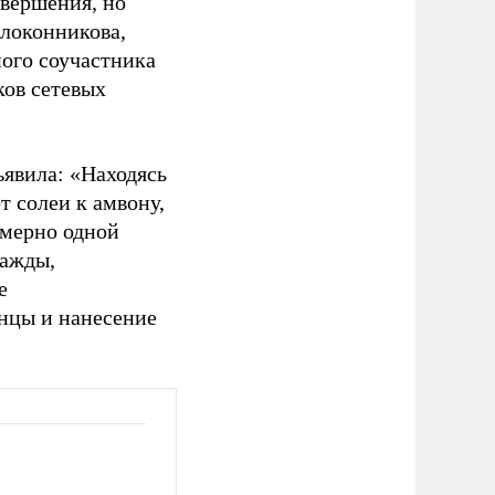
овершения, но
олоконникова,
ого соучастника
ов сетевых
явила: «Находясь
т солеи к амвону,
имерно одной
ражды,
е
анцы и нанесение