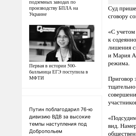
подземных заводах по
производству БПЛА на
Суд прише
Украине
сговору с
«С учетом
к содеянн
лишения с
и Мария А
режима.
Первая в истории 500-
балльница ЕГЭ поступила в
МФТИ
Приговор 
тщательно
совершени
участников
Путин поблагодарил 76-ю
дивизию ВДВ за высокие
«Подсудим
темпы наступления под
вид. Наме
Добропольем
обществен