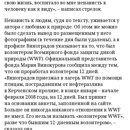
свою жизнь, воспитало во мне ненависть к
человеку как к виду», – написал стрелок.
Ненависть к людям, судя по тексту, уживается у
автора с любовью к природе. Об этом же можно
было сделать вывод по размещенным у него
фотографиям (в течение дня были удалены), а в
профиле Виноградов указывает на то, что был
волонтером Всемирного фонда защиты дикой
природы (WWF). Официальный представитель
фонда Мария Винокурова сообщила между тем,
что он проработал волонтером 12 дней.
«Виноградов приезжал в лагерь WWF по помощи
птицам, пострадавшим от нефтеразлива
в Керченском проливе, в конце января – начале
февраля 2008 года, на 12 дней. Был принят
на основании анкеты, заполненной на сайте.
Больше он никогда никакого отношения к WWF
не имел. Его нельзя называть «волонтером WWF»,
разве что бывшим 12-дневным волонтером», –
сказала она.