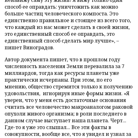
ненавижу саму эту жизнь! Я вижу только один
способ ее оправдать: уничтожить как можно
больше частиц человеческого компоста. Это
единственно правильное и стоящее из всего того,
что каждый из нас может сделать в своей жизни,
это единственный способ ее оправдать, это
единственный способ сделать мир лучше», –
пишет Виноградов.
Автор документа пишет, что в прошлом году
численность населения Земли перевалила за 7
миллиардов, тогда как ресурсы планеты уже
практически исчерпаны. При этом, по его
мнению, общество стремится только к получению
удовольствия, игнорируя иные формы жизни. «Я
уверен, что у меня есть достаточные основания
считать все человечество макроаналогом раковой
опухоли живого организма; в роли последнего в
данном случае выступает наша планета. Черт...
Где-то я уже это слышал... Все эти факты в
совокупности, вообще все, что я увидел и узнал за