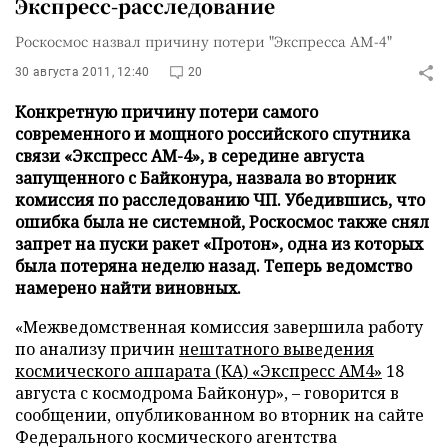
Экспресс-расследование
Роскосмос назвал причину потери "Экспресса АМ-4"
30 августа 2011, 12:40
20
Конкретную причину потери самого
современного и мощного российского спутника
связи «Экспресс АМ-4», в середине августа
запущенного с Байконура, назвала во вторник
комиссия по расследованию ЧП. Убедившись, что
ошибка была не системной, Роскосмос также снял
запрет на пуски ракет «Протон», одна из которых
была потеряна неделю назад. Теперь ведомство
намерено найти виновных.
«Межведомственная комиссия завершила работу
по анализу причин
нештатного выведения
космического аппарата (КА) «Экспресс АМ4»
18
августа с космодрома Байконур», – говорится в
сообщении, опубликованном во вторник на сайте
Федерального космического агентства