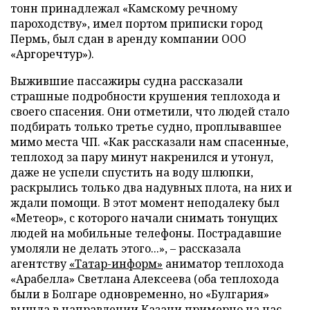
тонн принадлежал «Камскому речному
пароходству», имел портом приписки город
Пермь, был сдан в аренду компании ООО
«Аргоречтур»).
Выжившие пассажиры судна рассказали
страшные подробности крушения теплохода и
своего спасения. Они отметили, что людей стало
подбирать только третье судно, проплывавшее
мимо места ЧП. «Как рассказали нам спасенные,
теплоход за пару минут накренился и утонул,
даже не успели спустить на воду шлюпки,
раскрылись только два надувных плота, на них и
ждали помощи. В этот момент неподалеку был
«Метеор», с которого начали снимать тонущих
людей на мобильные телефоны. Пострадавшие
умоляли не делать этого...», – рассказала
агентству
«Татар-информ»
аниматор теплохода
«Арабелла» Светлана Алексеева (оба теплохода
были в Болгаре одновременно, но «Булгария»
вышла в направлении Казани примерно на час-