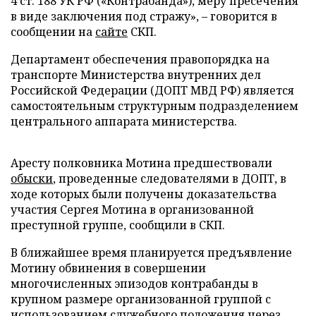
4 ст. 188 УК РФ («Контрабанда»), меру пресечения
в виде заключения под стражу», – говорится в
сообщении на
сайте
СКП.
Департамент обеспечения правопорядка на
транспорте Министерства внутренних дел
Российской Федерации (ДОПТ МВД РФ) является
самостоятельным структурным подразделением
центрального аппарата министерства.
Аресту полковника Мотина предшествовали
обыски
, проведенные следователями в ДОПТ, в
ходе которых были получены доказательства
участия Сергея Мотина в организованной
преступной группе, сообщили в СКП.
В ближайшее время планируется предъявление
Мотину обвинения в совершении
многочисленных эпизодов контрабанды в
крупном размере организованной группой с
использованием служебного положения через