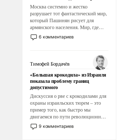
Москва системно и жестко
разрушает тот фантастический мир,
который Пашинян рисует для
армянского населения. Мир, где
этому населению все должны
6 комментариев
просто по определению, где его
политические прожекты будут
беспрекословно оплачиваться за
счет российских
Тимофей Бордачёв
налогоплательщиков и где за свои
«Большая крокодила» из Израиля
поступки не нужно отвечать.
показала проблему границ
допустимого
Дискуссия о рве с крокодилами для
охраны израильских тюрем – это
пример того, как быстро мы
двигаемся по пути революционных
изменений. То, что несколько лет
9 комментариев
назад было образом для
псевдонаучной фантастики, стало