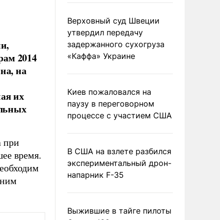
Верховный суд Швеции
и
утвердил передачу
и,
задержанного сухогруза
рам 2014
«Каффа» Украине
на, на
Киев пожаловался на
ая их
паузу в переговорном
альных
процессе с участием США
а при
В США на взлете разбился
ее время.
экспериментальный дрон-
необходим
напарник F-35
мним
Выжившие в тайге пилоты