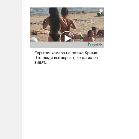
всерьез обсуждаемой идеей.