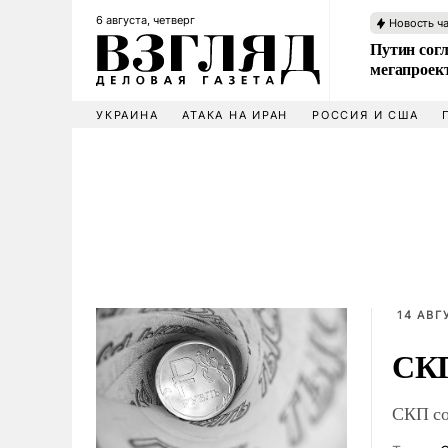
6 августа, четверг
Новость ч
Путин сог
мегапроек
УКРАИНА
АТАКА НА ИРАН
РОССИЯ И США
14 АВГ
СКП
СКП со