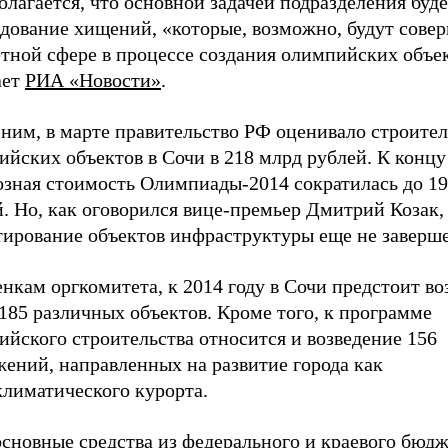
лагается, что основной задачей подразделения буде
дование хищений, «которые, возможно, будут совер
тной сфере в процессе создания олимпийских объек
ает
РИА «Новости»
.
ним, в марте правительство РФ оценивало строител
ийских объектов в Сочи в 218 млрд рублей. К конц
озная стоимость Олимпиады-2014 сократилась до 19
. Но, как оговорился вице-премьер Дмитрий Козак,
тирование объектов инфраструктуры еще не заверш
нкам оргкомитета, к 2014 году в Сочи предстоит во
185 различных объектов. Кроме того, к программе
йского строительства относится и возведение 156
жений, направленных на развитие города как
климатического курорта.
основные средства из федерального и краевого бюд