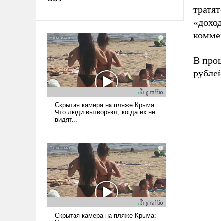
тратя
«дохо
комме
В про
рублей