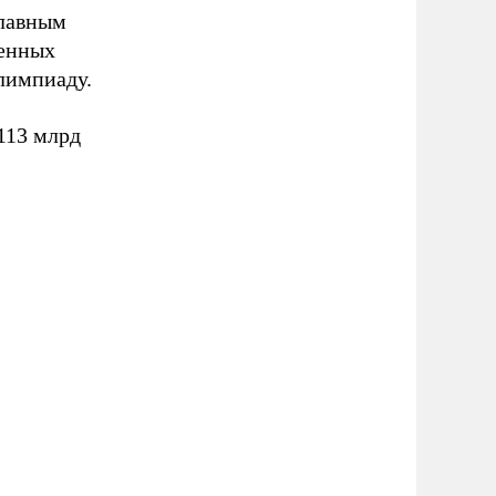
главным
венных
лимпиаду.
113 млрд