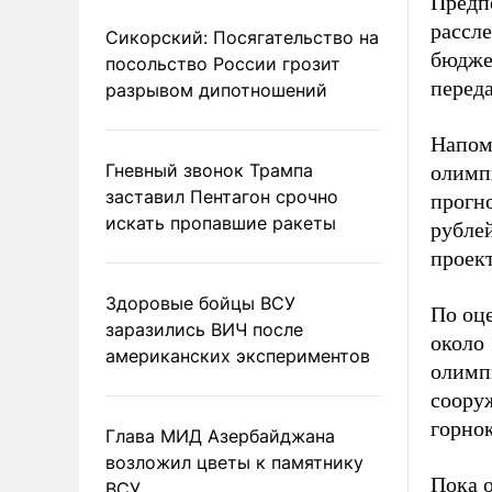
Предпо
рассле
Сикорский: Посягательство на
бюдже
посольство России грозит
перед
разрывом дипотношений
Напом
Гневный звонок Трампа
олимп
заставил Пентагон срочно
прогн
искать пропавшие ракеты
рублей
проек
Здоровые бойцы ВСУ
По оце
заразились ВИЧ после
около 
американских экспериментов
олимпи
соору
горно
Глава МИД Азербайджана
возложил цветы к памятнику
Пока 
ВСУ