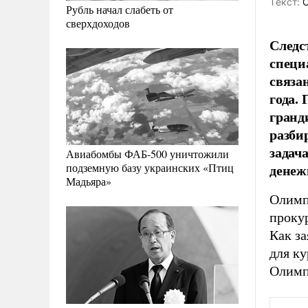
Tекст:
О
Рубль начал слабеть от
сверхдоходов
Следс
специ
связа
года.
гранд
разби
задач
Авиабомбы ФАБ-500 уничтожили
денеж
подземную базу украинских «Птиц
Мадьяра»
Олимп
проку
Как за
для ку
Олимп