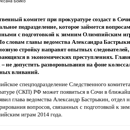
ксана Бойко
твенный комитет при прокуратуре создаст в Соч
альное подразделение, которое займется вопросам
нными с подготовкой к зимним Олимпийским иг
 По словам главы ведомства Александра Бастрыки
иозную стройку направят опытных следователей,
рающихся в экономических преступлениях. Главн
а – не допустить разворовывания на фоне колосс
ных вливаний.
ийское спецподразделение Следственного комитет
ратуре (СКП) РФ может появиться в Сочи в ближайш
явил глава ведомства Александр Бастрыкин, отдел 
рирования вопросов, связанных с подготовкой к зи
ийским играм 2014 года.