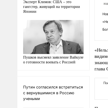
Эксперт Климов: США – это
НА
гангстер, живущий на территории
Японии
Но
«Н
Бо
«Нель
видимо
Пушков высмеял заявление Вайкуле
о готовности воевать с Россией
знающ
глава 
Путин согласился встретиться
с вернувшимися в Россию
учеными