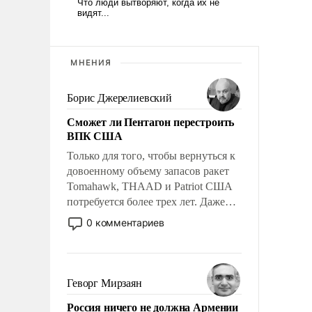
МНЕНИЯ
Борис Джерелиевский
Сможет ли Пентагон перестроить
ВПК США
Только для того, чтобы вернуться к
довоенному объему запасов ракет
Tomahawk, THAAD и Patriot США
потребуется более трех лет. Даже
небольшая война с Ираном
0 комментариев
опустошила американские
арсеналы. Сложившаяся ситуация
означает многолетний период
уязвимости США, например, перед
Геворг Мирзаян
Китаем.
Россия ничего не должна Армении