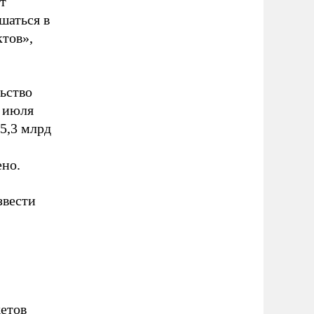
т
шаться в
тов»,
ьство
у июля
5,3 млрд
ено.
звести
жетов