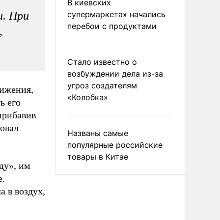
В киевских
и. При
супермаркетах начались
перебои с продуктами
,
Стало известно о
возбуждении дела из-за
угроз создателям
вижения,
«Колобка»
ь его
прибавив
ровал
Названы самые
популярные российские
товары в Китае
ду», им
е.
 в воздух,