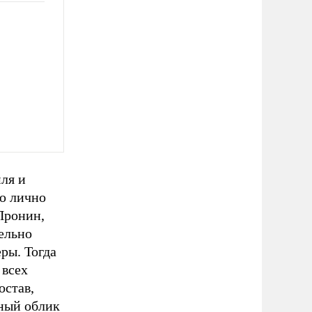
ля и
ию лично
Пронин,
ельно
ры. Тогда
 всех
остав,
ьный облик