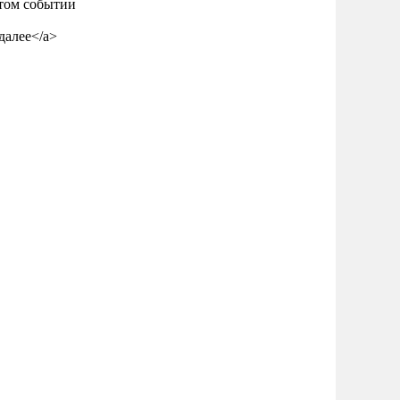
этом событии
 далее</a>