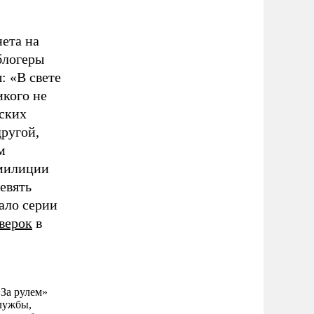
нета на
блогеры
: «В свете
икого не
вских
другой,
м
 милиции
девять
ало серии
верок
в
За рулем»
лужбы,