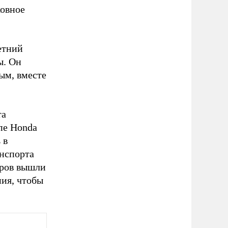
ковное
етний
ы. Он
ым, вместе
та
пе Honda
 в
анспорта
еров вышли
ния, чтобы