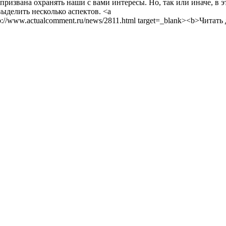
 призвана охранять наши с вами интересы. Но, так или иначе, в 
ыделить несколько аспектов. <a
tp://www.actualcomment.ru/news/2811.html target=_blank><b>Читать