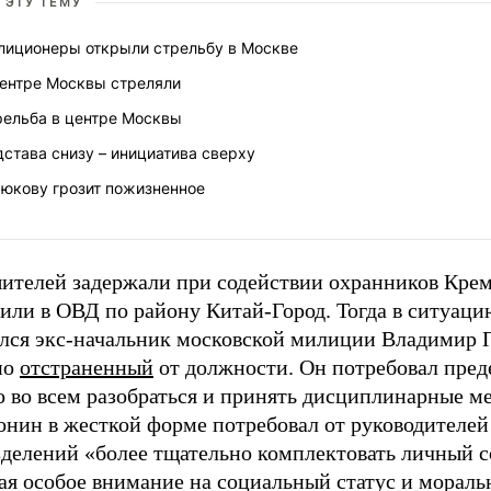
 ЭТУ ТЕМУ
лиционеры открыли стрельбу в Москве
центре Москвы стреляли
рельба в центре Москвы
става снизу – инициатива сверху
сюкову грозит пожизненное
ителей задержали при содействии охранников Крем
вили в ОВД по району Китай-Город. Тогда в ситуац
лся экс-начальник московской милиции Владимир 
но
отстраненный
от должности. Он потребовал пред
 во всем разобраться и принять дисциплинарные ме
онин в жесткой форме потребовал от руководителей
зделений «более тщательно комплектовать личный с
ая особое внимание на социальный статус и морал