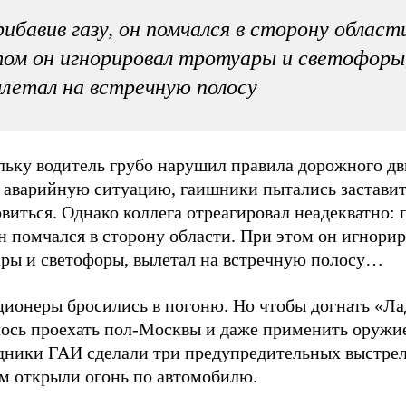
ибавив газу, он помчался в сторону област
ом он игнорировал тротуары и светофоры
летал на встречную полосу
льку водитель грубо нарушил правила дорожного д
в аварийную ситуацию, гаишники пытались заставит
виться. Однако коллега отреагировал неадекватно: 
он помчался в сторону области. При этом он игнори
ары и светофоры, вылетал на встречную полосу…
ионеры бросились в погоню. Но чтобы догнать «Ла
ось проехать пол-Москвы и даже применить оружи
дники ГАИ сделали три предупредительных выстрела
ом открыли огонь по автомобилю.