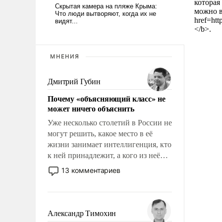
которая
можно в
href=ht
</b>.
МНЕНИЯ
Дмитрий Губин
Почему «объясняющий класс» не
может ничего объяснить
Уже несколько столетий в России не
могут решить, какое место в её
жизни занимает интеллигенция, кто
к ней принадлежит, а кого из неё
исключили с правом
13 комментариев
восстановления и без оного. И чем
она отличается от просто
образованных людей. Иногда
казалось, что эти вопросы решены
Александр Тимохин
раз и навсегда, но – нет, не решены.