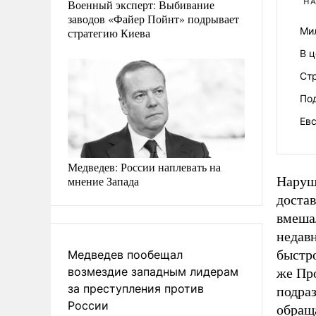
НА
Военный эксперт: Выбивание
заводов «Файер Пойнт» подрывает
Ми
стратегию Киева
В 
Ст
Под
Ев
Медведев: России наплевать на
мнение Запада
Наруш
доста
вмеша
недав
быстро
Медведев пообещал
возмездие западным лидерам
же Пр
за преступления против
подра
России
обращ