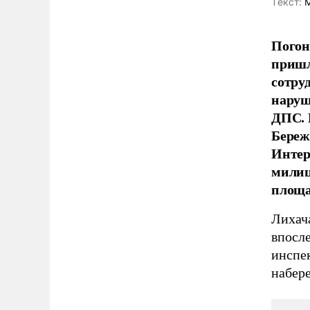
Tекст:
М
Погон
пришл
сотру
наруш
ДПС. 
Береж
Интер
милиц
площа
Лихач
впосл
инспе
набер