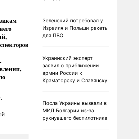
овикам
Зеленский потребовал у
него
Израиля и Польши ракеты
ый,
для ПВО
нспекторов
Украинский эксперт
.
заявил о приближении
влении,
армии России к
ую
Краматорску и Славянску
ь
Посла Украины вызвали в
МИД Болгарии из-за
ой
рухнувшего беспилотника