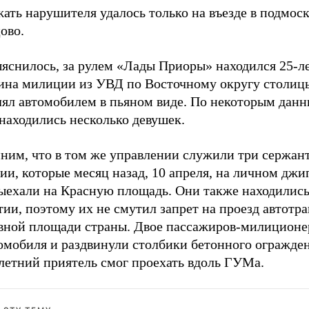
ать нарушителя удалось только на въезде в подмос
ово.
ыяснилось, за рулем «Лады Приоры» находился 25-л
ина милиции из УВД по Восточному округу столиц
лял автомобилем в пьяном виде. По некоторым данн
находились несколько девушек.
ним, что в том же управлении служили три сержан
и, которые месяц назад, 10 апреля, на личном джи
ыехали на Красную площадь. Они также находились
ии, поэтому их не смутил запрет на проезд автотр
авной площади страны. Двое пассажиров-милицион
томобиля и раздвинули столбики бетонного огражде
-летний приятель смог проехать вдоль ГУМа.