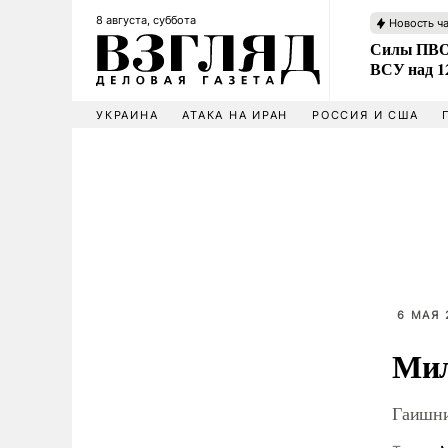
8 августа, суббота
Новость ч
Силы ПВО 
ВСУ над 1
УКРАИНА
АТАКА НА ИРАН
РОССИЯ И США
6 МАЯ 
Мил
Гаишни