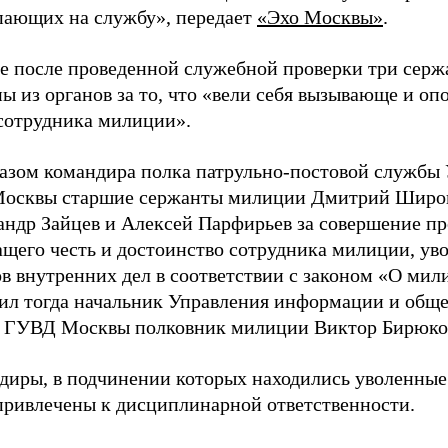
пающих на службу», передает
«Эхо Москвы»
.
ге после проведенной служебной проверки три серж
ы из органов за то, что «вели себя вызывающе и оп
 сотрудника милиции».
азом командира полка патрульно-постовой службы
осквы старшие сержанты милиции Дмитрий Широ
андр Зайцев и Алексей Парфирьев за совершение пр
ащего честь и достоинство сотрудника милиции, ув
в внутренних дел в соответствии с законом «О мил
ил тогда начальник Управления информации и общ
й ГУВД Москвы полковник милиции Виктор Бирюко
диры, в подчинении которых находились уволенные
привлечены к дисциплинарной ответственности.