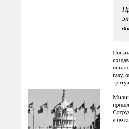
Пр
эт
вы
Поско
созда
остано
газу, 
троту
Милиц
пришл
Сотру
а пот