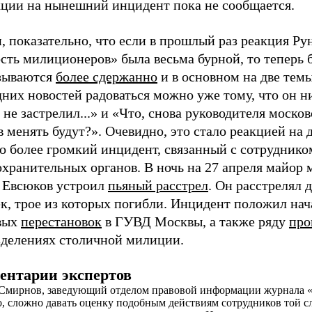
кции на нынешний инцидент пока не сообщается.
, показательно, что если в прошлый раз реакция Ру
сть милиционеров» была весьма бурной, то теперь 
зываются
более сдержанно
и в основном на две темы
них новостей радоваться можно уже тому, что он н
 не застрелил...» и «Что, снова руководителя моско
 менять будут?». Очевидно, это стало реакцией на 
о более громкий инцидент, связанный с сотруднико
охранительных органов. В ночь на 27 апреля майор
 Евсюков устроил
пьяный расстрел
. Он расстрелял 
к, трое из которых погибли. Инцидент положил нач
вых
перестановок
в ГУВД Москвы, а также ряду
про
зделениях столичной милиции.
ентарии экспертов
Смирнов, заведующий отделом правовой информации журнала «
, сложно давать оценку подобным действиям сотрудников той с