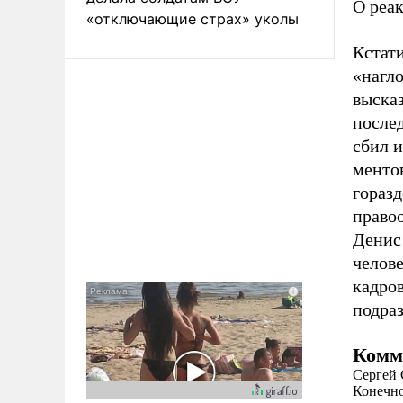
О реа
«отключающие страх» уколы
Кстати
«нагло
выска
послед
сбил и
ментов
горазд
право
Денис
челове
кадро
подра
Комм
Сергей 
Конечно