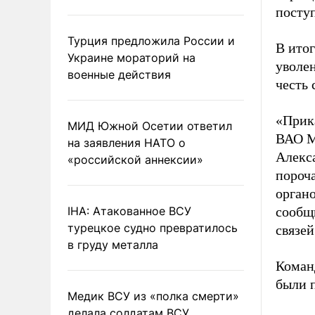
посту
Турция предложила России и
В ито
Украине мораторий на
уволен
военные действия
честь
«Прик
МИД Южной Осетии ответил
ВАО М
на заявления НАТО о
Алекс
«российской аннексии»
пороч
органо
IHA: Атакованное ВСУ
сообщ
турецкое судно превратилось
связе
в груду металла
Коман
были 
Медик ВСУ из «полка смерти»
делала солдатам ВСУ