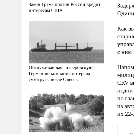
Закон Грэма против России вредит
Задерж
интересам США
Одинц
Как в
старш
управ
с ним 
Напом
Обслуживавшая гитлеровскую
Германию компания потеряла
милици
сухогрузы возле Одессы
CRV в
подпит
по гл
из ав
их 22