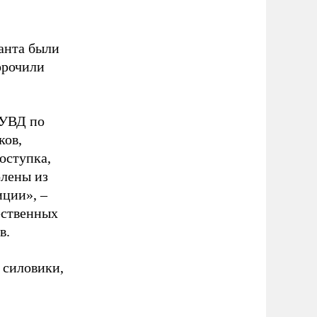
анта были
орочили
 УВД по
ков,
оступка,
олены из
иции», –
ественных
в.
 силовики,