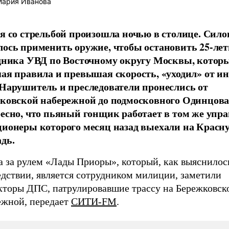
ария Иванова
я со стрельбой произошла ночью в столице. Сил
ось применить оружие, чтобы остановить 25-лет
дника УВД по Восточному округу Москвы, котор
ая правила и превышая скорость, «уходил» от и
Нарушитель и преследователи пронеслись от
ковской набережной до подмосковного Одинцова
есно, что пьяный гонщик работает в том же упра
ионеры которого месяц назад выехали на Красн
дь.
а за рулем «Лады Приоры», который, как выяснилос
едствии, является сотрудником милиции, заметили
кторы ДПС, патрулировавшие трассу на Бережковск
ежной, передает
СИТИ-FM
.