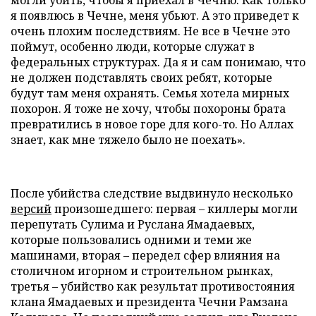
могли убить, чтобы я приехал в Чечню. Как только
я появлюсь в Чечне, меня убьют. А это приведет к
очень плохим последствиям. Не все в Чечне это
поймут, особенно люди, которые служат в
федеральных структурах. Да я и сам понимаю, что
не должен подставлять своих ребят, которые
будут там меня охранять. Семья хотела мирных
похорон. Я тоже не хочу, чтобы похороны брата
превратились в новое горе для кого-то. Но Аллах
знает, как мне тяжело было не поехать».
После убийства следствие выдвинуло несколько
версий
произошедшего: первая – киллеры могли
перепутать Сулима и Руслана Ямадаевых,
которые пользовались одними и теми же
машинами, вторая – передел сфер влияния на
столичном игорном и строительном рынках,
третья – убийство как результат противостояния
клана Ямадаевых и президента Чечни Рамзана