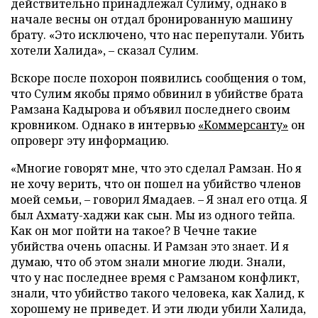
действительно принадлежал Сулиму, однако в
начале весны он отдал бронированную машину
брату. «Это исключено, что нас перепутали. Убить
хотели Халида», – сказал Сулим.
Вскоре после похорон появились сообщения о том,
что Сулим якобы прямо обвинил в убийстве брата
Рамзана Кадырова и объявил последнего своим
кровником. Однако в интервью
«Коммерсанту»
он
опроверг эту информацию.
«Многие говорят мне, что это сделал Рамзан. Но я
не хочу верить, что он пошел на убийство членов
моей семьи, – говорил Ямадаев. – Я знал его отца. Я
был Ахмату-хаджи как сын. Мы из одного тейпа.
Как он мог пойти на такое? В Чечне такие
убийства очень опасны. И Рамзан это знает. И я
думаю, что об этом знали многие люди. Знали,
что у нас последнее время с Рамзаном конфликт,
знали, что убийство такого человека, как Халид, к
хорошему не приведет. И эти люди убили Халида,