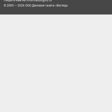
Пишите нам на
information@vz.ru
© 2005 — 2026 ООО Деловая газета «Взгляд»