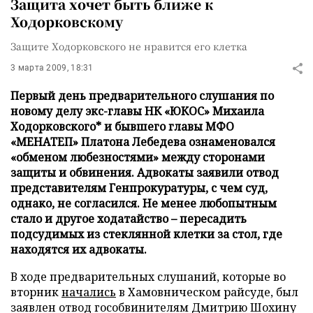
Защита хочет быть ближе к
Ходорковскому
Защите Ходорковского не нравится его клетка
3 марта 2009, 18:31
Первый день предварительного слушания по
новому делу экс-главы НК «ЮКОС» Михаила
Ходорковского* и бывшего главы МФО
«МЕНАТЕП» Платона Лебедева ознаменовался
«обменом любезностями» между сторонами
защиты и обвинения. Адвокаты заявили отвод
представителям Генпрокуратуры, с чем суд,
однако, не согласился. Не менее любопытным
стало и другое ходатайство – пересадить
подсудимых из стеклянной клетки за стол, где
находятся их адвокаты.
В ходе предварительных слушаний, которые во
вторник
начались
в Хамовническом райсуде, был
заявлен отвод гособвинителям Дмитрию Шохину