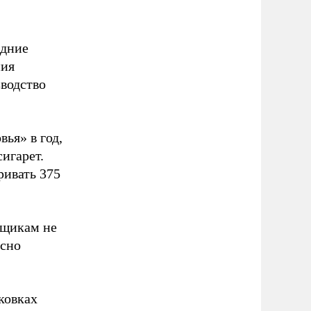
едние
ния
зводство
вья» в год,
игарет.
ривать 375
ьщикам не
асно
ковках