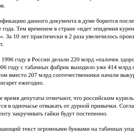
в.
тификацию данного документа в думе борются посл
 года. Тем временем в стране «идет эпидемия куре
». За 10 лет практически в 2 раза увеличилось прои
т.
 1996 году в России делали 220 млрд «палочек здоро
006 году с табачных фабрик выходило уже 414 млрд с
том вместо 207 млрд соотечественники начали выку
игарет ежегодно.
же время депутаты отмечают, что российским курил
ся в одночасье отвыкать от дурной привычки. Согл
нту закручивать гайки будут постепенно.
шающий текст огромными буквами на табачных упа