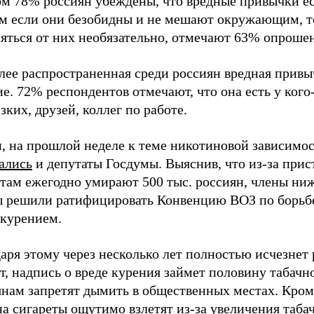
м 78% россиян убеждены, что вредные привычки ест
м если они безобидны и не мешают окружающим, т
ляться от них необязательно, отмечают 63% опроше
лее распространенная среди россиян вредная привы
е. 72% респондентов отмечают, что она есть у кого
зких, друзей, коллег по работе.
и, на прошлой неделе к теме никотиновой зависимо
ались
и депутаты Госдумы. Выяснив, что из-за прис
етам ежегодно умирают 500 тыс. россиян, члены ни
ы решили ратифицировать Конвенцию ВОЗ по борьб
окурением.
аря этому через несколько лет полностью исчезнет
т, надпись о вреде курения займет половину табачно
нам запретят дымить в общественных местах. Кроме
а сигареты ощутимо взлетят из-за увеличения таба