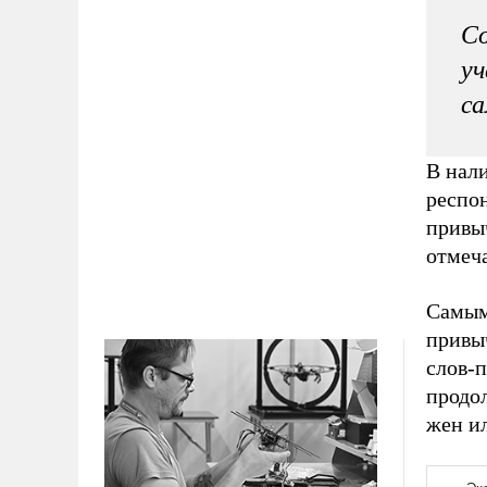
С
уч
с
В нал
респо
привыч
отмеч
Самым
привы
слов-п
продо
жен и