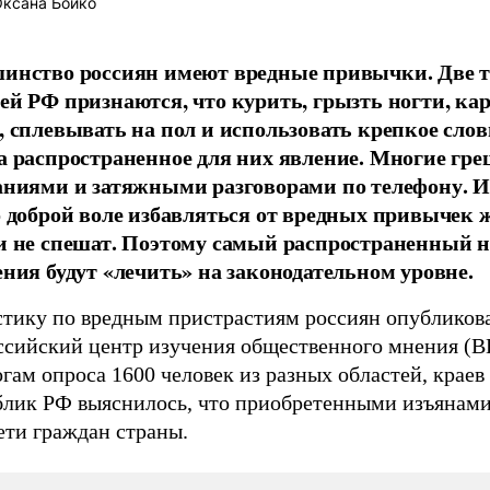
ксана Бойко
инство россиян имеют вредные привычки. Две 
ей РФ признаются, что курить, грызть ногти, ка
, сплевывать на пол и использовать крепкое слов
а распространенное для них явление. Многие гре
аниями и затяжными разговорами по телефону. И
о доброй воле избавляться от вредных привычек 
и не спешат. Поэтому самый распространенный н
ения будут «лечить» на законодательном уровне.
стику по вредным пристрастиям россиян опубликов
ссийский центр изучения общественного мнения (
гам опроса 1600 человек из разных областей, краев
блик РФ выяснилось, что приобретенными изъянами
ети граждан страны.