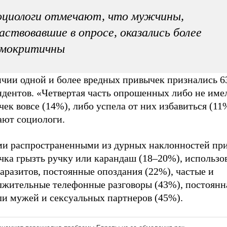
оциологи отмечают, что мужчины,
аствовавшие в опросе, оказались более
амокритичны
ичии одной и более вредных привычек признались 
ндентов. «Четвертая часть опрошенных либо не име
ек вовсе (14%), либо успела от них избавиться (11%
ают социологи.
и распространенными из дурных наклонностей пр
чка грызть ручку или карандаш (18–20%), использо
аразитов, постоянные опоздания (22%), частые и
лжительные телефонные разговоры (43%), постоянн
ли мужей и сексуальных партнеров (45%).