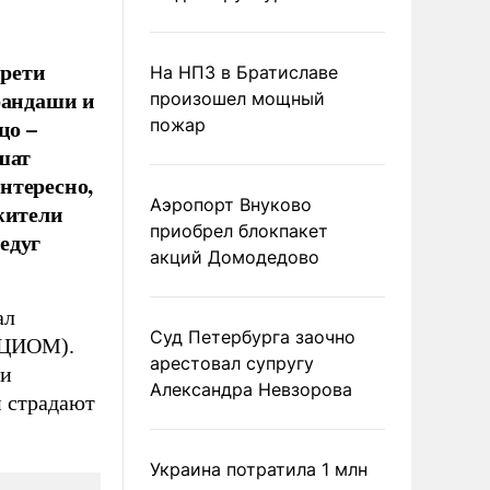
трети
На НПЗ в Братиславе
рандаши и
произошел мощный
цо –
пожар
шат
нтересно,
Аэропорт Внуково
жители
приобрел блокпакет
едуг
акций Домодедово
ал
Суд Петербурга заочно
ВЦИОМ).
арестовал супругу
 и
Александра Невзорова
 страдают
Украина потратила 1 млн