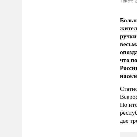
Tекст:
О
Больш
жител
ручки
весьм
опозд
что п
Росси
насел
Стати
Всеро
По ито
респу
две тр