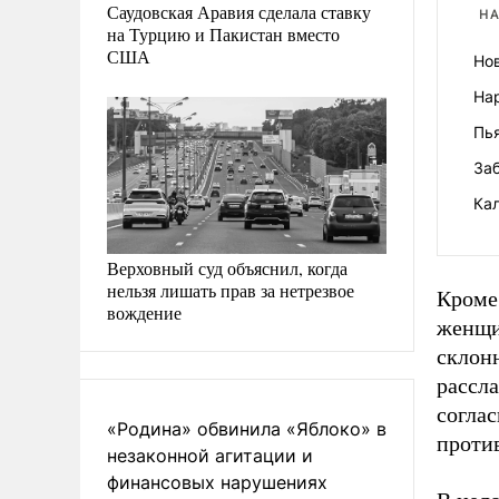
Саудовская Аравия сделала ставку
НА
на Турцию и Пакистан вместо
США
Но
На
Пья
Заб
Ка
Верховный суд объяснил, когда
нельзя лишать прав за нетрезвое
Кроме 
вождение
женщи
склонн
рассла
согла
«Родина» обвинила «Яблоко» в
против
незаконной агитации и
финансовых нарушениях