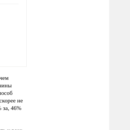
 чем
жчины
пособ
скорее не
 за, 46%