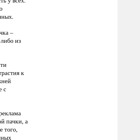
ь у всех.
о
нных.
чка –
-либо из
сти
трастия к
жней
е с
 реклама
й пачки, а
 того,
чных