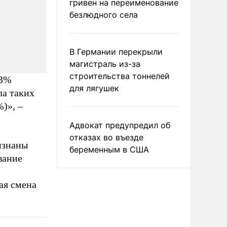
гривен на переименование
безлюдного села
В Германии перекрыли
магистраль из-за
строительства тоннелей
63%
для лягушек
ла таких
)», –
Адвокат предупредил об
отказах во въезде
изнаны
беременным в США
вание
ая смена