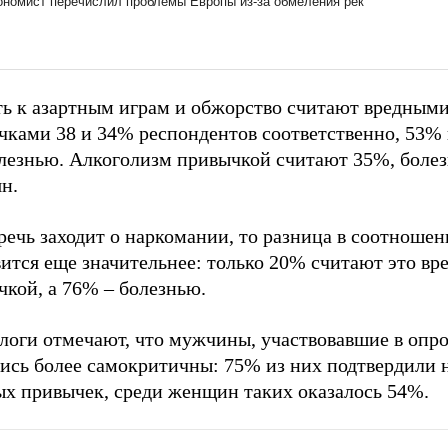
ть к азартным играм и обжорство считают вредным
чками 38 и 34% респондентов соответственно, 53% 
олезнью. Алкоголизм привычкой считают 35%, боле
н.
речь заходит о наркомании, то разница в соотноше
ится еще значительнее: только 20% считают это вр
чкой, а 76% – болезнью.
логи отмечают, что мужчины, участвовавшие в опро
лись более самокритичны: 75% из них подтвердили 
ых привычек, среди женщин таких оказалось 54%.