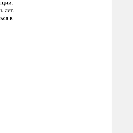
нции.
ь лет.
ься в