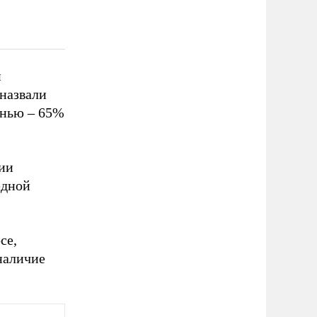
и
назвали
знью – 65%
нии
едной
се,
наличие