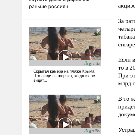
акцизо
раньше россиян
За ра
четыре
табака
сигаре
Если в
то в 2
При э
млрд с
В то 
придет
докуме
Устра