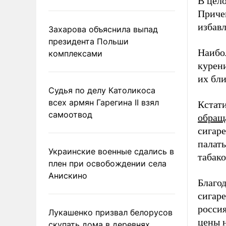
В цело
Приче
избав
Захарова объяснила выпад
президента Польши
Наибо
комплексами
курени
их бли
Судья по делу Католикоса
всех армян Гарегина II взял
Кстат
самоотвод
обращ
сигар
палат
Украинские военные сдались в
табак
плен при освобождении села
Анискино
Благод
сигаре
россия
Лукашенко призвал белорусов
цены н
скупать дома в деревнях