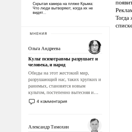
появит
Реклам
Тогда 
списк
МНЕНИЯ
Ольга Андреева
Культ психотравмы разрушает и
человека, и народ
Обиды на этот жестокий мир,
разрушающий нас, таких хрупких и
ранимых, становятся новым
культом, постепенно вытесняя и
отменяя традиционное требование к
4 комментария
человеку – быть мужественным и
твердым под ударами судьбы, брать
на себя ответственность, помогать
слабым, идти вперед и
Александр Тимохин
адаптироваться.