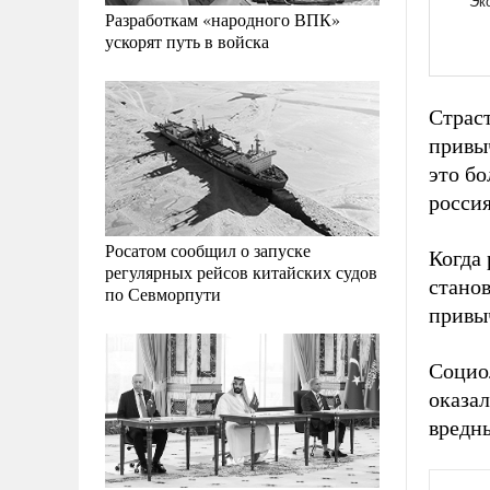
Разработкам «народного ВПК»
ускорят путь в войска
Страс
привы
это б
россия
Росатом сообщил о запуске
Когда 
регулярных рейсов китайских судов
станов
по Севморпути
привы
Социо
оказа
вредн