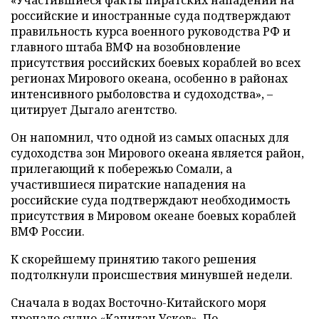
«Участившиеся факты пиратских нападений на
российские и иностранные суда подтверждают
правильность курса военного руководства РФ и
главного штаба ВМФ на возобновление
присутствия российских боевых кораблей во всех
регионах Мирового океана, особенно в районах
интенсивного рыболовства и судоходства», –
цитирует Дыгало агентство.
Он напомнил, что одной из самых опасных для
судоходства зон Мирового океана является район,
прилегающий к побережью Сомали, а
участившиеся пиратские нападения на
российские суда подтверждают необходимость
присутствия в Мировом океане боевых кораблей
ВМФ России.
К скорейшему принятию такого решения
подтолкнули происшествия минувшей недели.
Сначала в водах Восточно-Китайского моря
пропало судно
«Капитан Усков»
. По