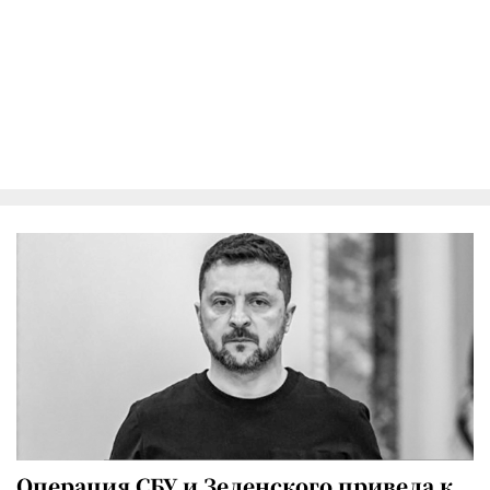
Операция СБУ и Зеленского привела к