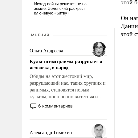
этой б
Он нап
Дании
этой с
МНЕНИЯ
Ольга Андреева
Культ психотравмы разрушает и
человека, и народ
Обиды на этот жестокий мир,
разрушающий нас, таких хрупких и
ранимых, становятся новым
культом, постепенно вытесняя и
отменяя традиционное требование к
6 комментариев
человеку – быть мужественным и
твердым под ударами судьбы, брать
на себя ответственность, помогать
слабым, идти вперед и
Александр Тимохин
адаптироваться.