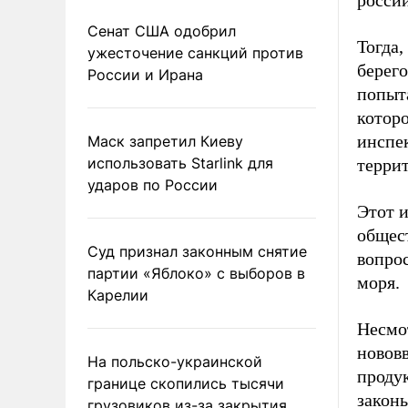
росси
Сенат США одобрил
Тогда,
ужесточение санкций против
берего
России и Ирана
попыта
котор
инспек
Маск запретил Киеву
использовать Starlink для
терри
ударов по России
Этот 
общес
Суд признал законным снятие
вопро
партии «Яблоко» с выборов в
моря.
Карелии
Несмо
новов
На польско-украинской
проду
границе скопились тысячи
законы
грузовиков из-за закрытия