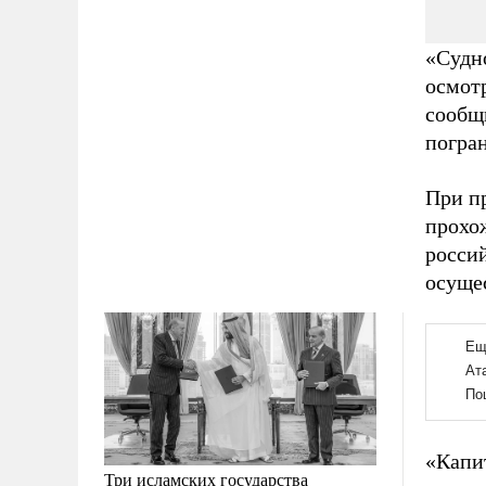
«Судно
осмот
сообщ
погра
При п
прохо
россий
осуще
«Капи
Три исламских государства