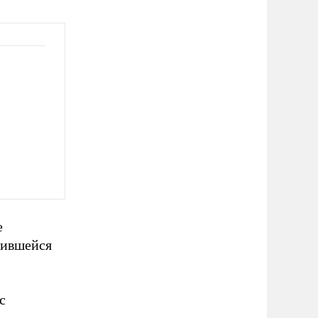
е
тившейся
с