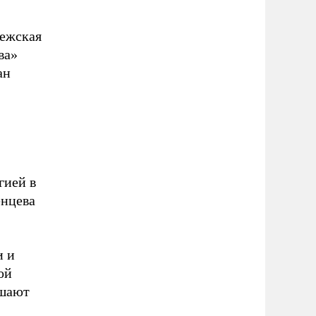
вежская
ва»
ан
гией в
енцева
и и
ой
ушают