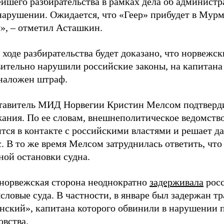
ейшего разбирательства в рамках дела об админист
нарушении. Ожидается, что «Геер» прибудет в Мурм
», – отметил Асташкин.
 ходе разбирательства будет доказано, что норвежс
вительно нарушили российские законы, на капитана
 наложен штраф.
тавитель МИД Норвегии Кристин Мелсом подтверд
жания. По ее словам, внешнеполитическое ведомств
тся в контакте с российскими властями и решает д
. В то же время Мелсом затруднилась ответить, что
ной остановки судна.
 норвежская сторона неоднократно
задерживала
рос
ловые суда. В частности, в январе был задержан тр
нский», капитана которого обвинили в нарушении 
овства.