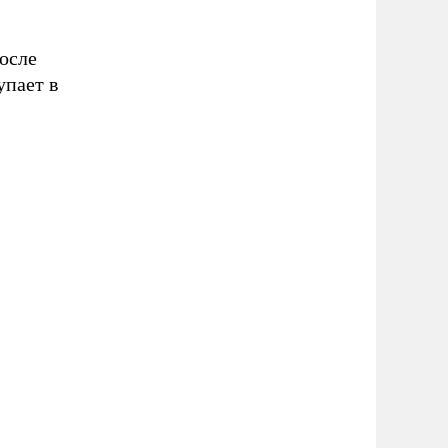
осле
упает в