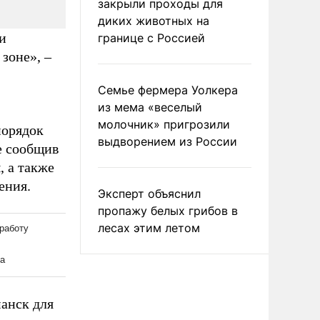
закрыли проходы для
диких животных на
и
границе с Россией
зоне», –
Семье фермера Уолкера
из мема «веселый
молочник» пригрозили
порядок
выдворением из России
е сообщив
, а также
ения.
Эксперт объяснил
пропажу белых грибов в
лесах этим летом
анск для