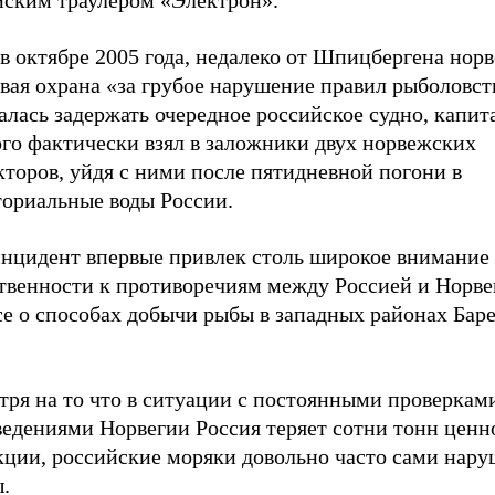
йским траулером «Электрон».
 в октябре 2005 года, недалеко от Шпицбергена нор
вая охрана «за грубое нарушение правил рыболовст
лась задержать очередное российское судно, капит
ого фактически взял в заложники двух норвежских
торов, уйдя с ними после пятидневной погони в
ториальные воды России.
инцидент впервые привлек столь широкое внимание
твенности к противоречиям между Россией и Норве
се о способах добычи рыбы в западных районах Бар
тря на то что в ситуации с постоянными проверкам
ведениями Норвегии Россия теряет сотни тонн ценн
кции, российские моряки довольно часто сами нар
.