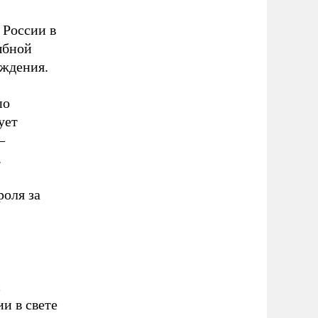
 России в
ыбной
ождения.
по
ует
–
.
роля за
с
и в свете