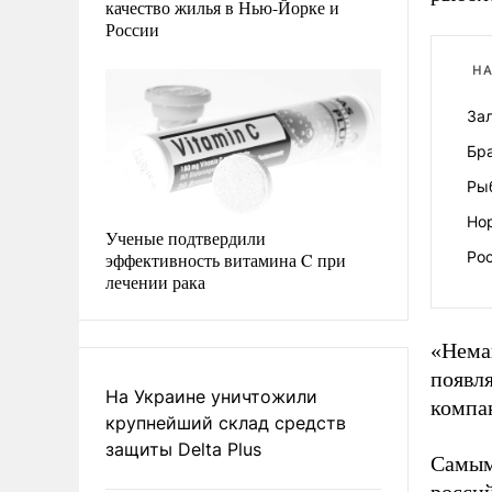
качество жилья в Нью-Йорке и
России
НА
За
Бр
Ры
Но
Ученые подтвердили
Ро
эффективность витамина C при
лечении рака
«Нема
появл
На Украине уничтожили
компа
крупнейший склад средств
защиты Delta Plus
Самым