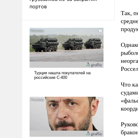
портов
Так, п
средн
проду
Однако
рыболо
неорга
Россе
Что ка
судам
«фальс
коорди
Руково
бракон