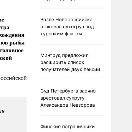
ре
Возле Новороссийска
отра
атакован сухогруз под
охождения
турецким флагом
 лов рыбы
уголовное
Минтруд предложил
йской
расширить список
получателей двух пенсий
российской
Суд Петербурга заочно
арестовал супругу
Александра Невзорова
ля
Финские пограничники