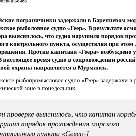
ксана Бойко
йские пограничники задержали в Баренцевом мо
жское рыболовное судно «Геер». В результате осм
ера выяснилось, что судно нарушило порядок пр
ого контрольного пункта, осуществляя при этом
азрешения. Против капитана «Геера» возбуждено 
 В настоящее время судно в сопровождении росси
овой охраны направляется в Мурманск.
жское рыбопромысловое судно «Геер» задержали в 
мической зоне в понедельник.
и проверке выяснилось, что капитан кораб
рушил порядок прохождения морского
нтрольного пункта «Север-1