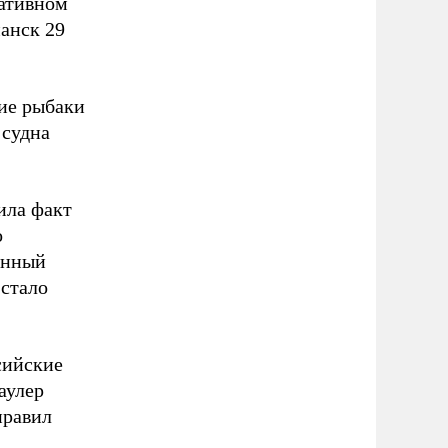
ративном
анск 29
кие рыбаки
 судна
ила факт
о
анный
 стало
сийские
аулер
правил