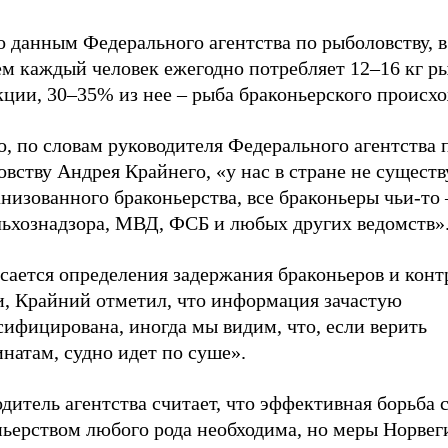
о данным Федерального агентства по рыболовству, в
ем каждый человек ежегодно потребляет 12–16 кг р
кции, 30–35% из нее – рыба браконьерского происх
, по словам руководителя Федерального агентства 
вству Андрея Крайнего, «у нас в стране не существ
низованного браконьерства, все браконьеры чьи-то 
льхознадзора, МВД, ФСБ и любых других ведомств»
сается определения задержания браконьеров и конт
и, Крайний отметил, что информация зачастую
ифицирована, иногда мы видим, что, если верить
натам, судно идет по суше».
дитель агентства считает, что эффективная борьба 
ьерством любого рода необходима, но меры Норвеги