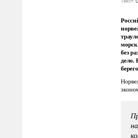
Tекст:
О
Росси
норве
траул
морск
без р
дело.
берег
Норве
эконо
Пр
на
ко