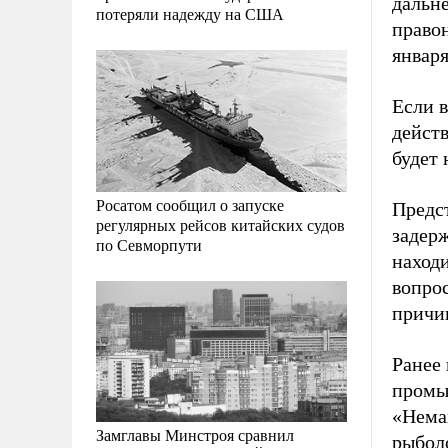
дальн
потеряли надежду на США
право
января
Если в
дейст
будет
Росатом сообщил о запуске
Предс
регулярных рейсов китайских судов
задер
по Севморпути
находи
вопрос
причи
Ранее
промыс
«Нема
Замглавы Минстроя сравнил
рыбол