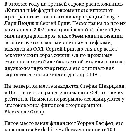
В этом же году на третьей строке расположились
«Кирилл и Мефодий современного интернет-
пространства» – основатели корпорации Google
Лари Пейдж и Сергей Брин. Несмотря на то что их
компания в 2007 году приобрела YouTube за 1,65
миллиарда долларов, а их объем капитализации
ассоциируется с восьмизначными цифрами,
выходец из СССР Сергей Брин до сих пор ведет
аскетический образ жизни. Он по-прежнему
ездит на автомобиле бюджетной модели, снимает
двухкомнатную квартиру, а его официальная
зарплата составляет один доллар США.
На четвертом месте находятся Стефан Шварцман
и Пит Питерсон, ранее занимавшие 34-ю строчку
рейтинга. Их имена неразрывно ассоциируются у
знатоков мира финансов с корпорацией
Blackstone Group.
Пятое место занял финансист Уоррен Баффет, его
корпорация Berkshire Hathaway приносит 100