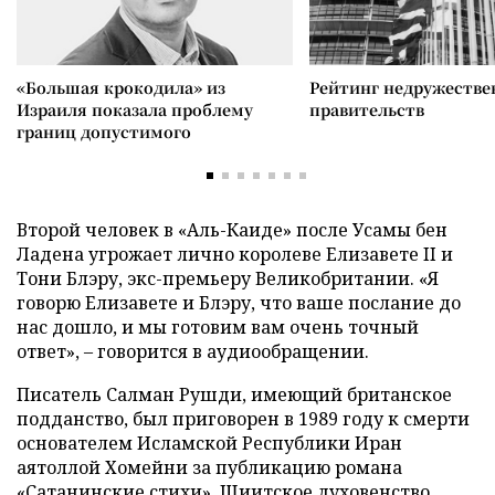
«Большая крокодила» из
Рейтинг недружеств
Израиля показала проблему
правительств
границ допустимого
Второй человек в «Аль-Каиде» после Усамы бен
Ладена угрожает лично королеве Елизавете II и
Тони Блэру, экс-премьеру Великобритании. «Я
говорю Елизавете и Блэру, что ваше послание до
нас дошло, и мы готовим вам очень точный
ответ», – говорится в аудиообращении.
Писатель Салман Рушди, имеющий британское
подданство, был приговорен в 1989 году к смерти
основателем Исламской Республики Иран
аятоллой Хомейни за публикацию романа
«Сатанинские стихи». Шиитское духовенство