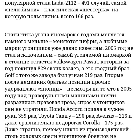
популярной стала Lada-2112 – 491 случай, самой
«нелюбимой» – классическая «шестерка», на
которую польстились всего 166 раз.
Статистика угона иномарок с годами меняется
намного меньше – меняются цифры, а любимые
марки угонщиков уже давно известны. 2005 год не
стал исключением – самой угоняемой иномаркой
в столице остается Volkswagen Passat, который за
год покинул 829 своих хозяев, а его сводный брат
Golf с того же завода был угнан 219 раз. Вторые
после немецких братьев позиции прочно
удерживают «японцы» – несмотря на то что в 2005
году над праворульными машинами почти
разразилась правовая гроза, спрос у угонщиков
они не утратили. Honda Accord попала в чужие
руки 359 раз, Toyota Camry – 296 раз, Avensis – 216 и
даже сравнительно недорогая Corolla – 175 раз.
Даже странно, почему никто из производителей
столь ходовых среди угонщиков брендов не