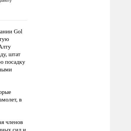
пании Gol
стую
Алту
ду, штат
ую посадку
нными
торые
амолет, в
ая членов
нных сил и