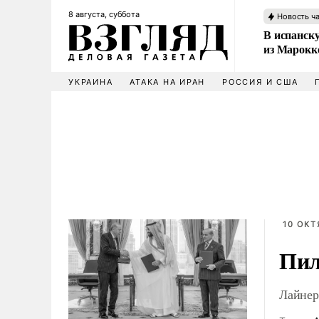
8 августа, суббота
Новость ч
В испанск
из Марокк
УКРАИНА
АТАКА НА ИРАН
РОССИЯ И США
10 ОКТ
Пил
Лайнер