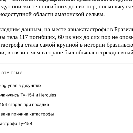
дут поиски тел погибших до сих пор, поскольку са
нодоступной области амазонской сельвы.
следним данным, на месте авиакатастрофы в Бразил
ы тела 117 погибших, 60 из них до сих пор не опоз
тастрофа стала самой крупной в истории бразильск
и, в связи с чем в стране был объявлен трехдневный
 ЭТУ ТЕМУ
ing упал в джунглях
лкнулись Ту-154 и Hercules
154 сгорел при посадке
звана причина катастрофы
тастрофа Ту-154