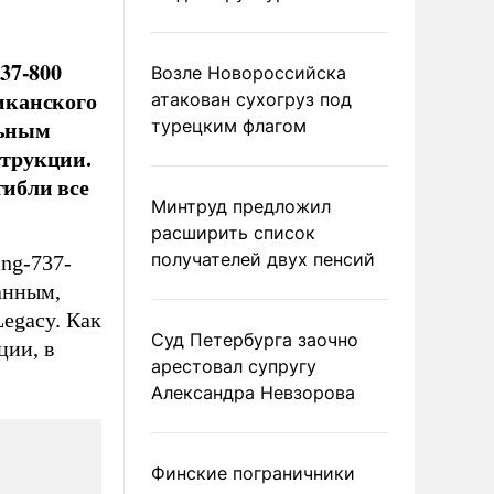
37-800
Возле Новороссийска
иканского
атакован сухогруз под
льным
турецким флагом
трукции.
гибли все
Минтруд предложил
расширить список
получателей двух пенсий
ng-737-
анным,
egacy. Как
Суд Петербурга заочно
ции, в
арестовал супругу
Александра Невзорова
Финские пограничники